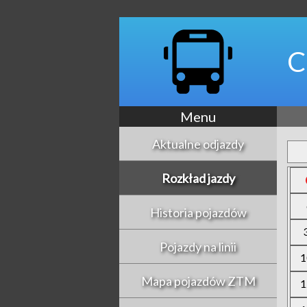
C
Menu
Aktualne odjazdy
Rozkład jazdy
Historia pojazdów
Pojazdy na linii
1
Mapa pojazdów ZTM
1