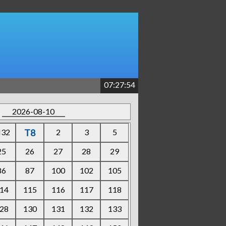
07:27:54
2026-08-10
32
T8
2
3
5
25
26
27
28
29
86
87
100
102
105
14
115
116
117
118
28
130
131
132
133