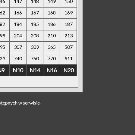
46
147
148
149
150
62
166
167
168
169
82
184
185
186
187
99
204
208
210
213
95
307
309
365
507
23
740
760
770
911
N9
N10
N14
N16
N20
stępnych w serwisie