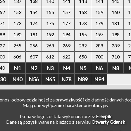
36
137
138
140
141
143
144
145
1
52
153
154
155
157
158
159
160
1
71
173
174
175
177
178
179
181
1
89
190
191
192
194
195
197
198
1
27
255
256
268
269
282
288
289
2
00
606
607
612
622
658
700
710
7
40
N1
N2
N3
N4
N5
N6
N8
30
N40
N56
N65
N78
N89
N94
ponosi odpowiedzialności za prawdziwość i dokładność danych do
Mają one wyłącznie charakter orientacyjny
Ikona w logo została wykonana przez
Freepik
Dane są pozyskiwane na bieżąco z serwisu
Otwarty Gdansk