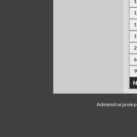
1
1
1
1
2
6
9
N
Administracja nie 