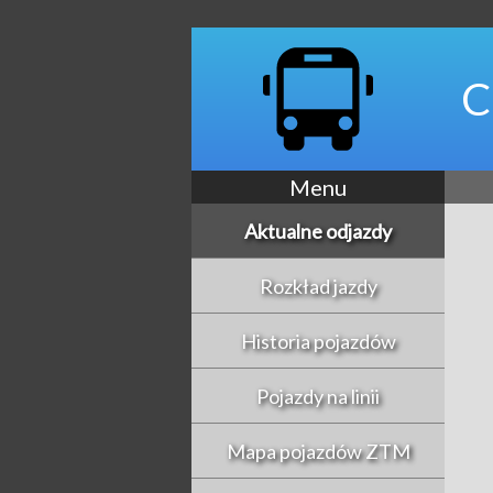
C
Menu
Aktualne odjazdy
Rozkład jazdy
Historia pojazdów
Pojazdy na linii
Mapa pojazdów ZTM