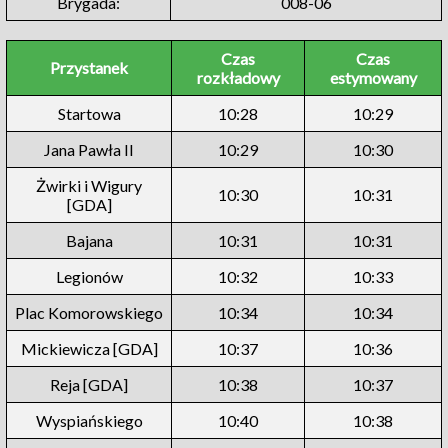
Brygada:
008-06
Czas
Czas
Przystanek
rozkładowy
estymowany
Startowa
10:28
10:29
Jana Pawła II
10:29
10:30
Żwirki i Wigury
10:30
10:31
[GDA]
Bajana
10:31
10:31
Legionów
10:32
10:33
Plac Komorowskiego
10:34
10:34
Mickiewicza [GDA]
10:37
10:36
Reja [GDA]
10:38
10:37
Wyspiańskiego
10:40
10:38