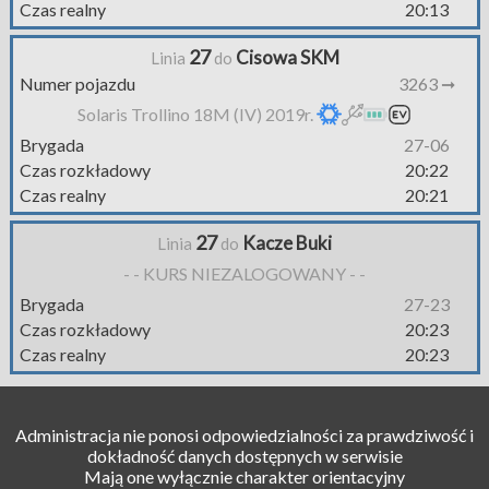
Czas realny
20:13
27
Cisowa SKM
Linia
do
Numer pojazdu
3263 ➞
Solaris Trollino 18M (IV) 2019r.
Brygada
27-06
Czas rozkładowy
20:22
Czas realny
20:21
27
Kacze Buki
Linia
do
- - KURS NIEZALOGOWANY - -
Brygada
27-23
Czas rozkładowy
20:23
Czas realny
20:23
Administracja nie ponosi odpowiedzialności za prawdziwość i
dokładność danych dostępnych w serwisie
Mają one wyłącznie charakter orientacyjny