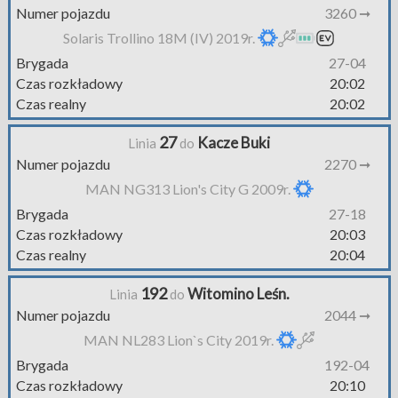
Numer pojazdu
3260 ➞
Solaris Trollino 18M (IV) 2019r.
Brygada
27-04
Czas rozkładowy
20:02
Czas realny
20:02
27
Kacze Buki
Linia
do
Numer pojazdu
2270 ➞
MAN NG313 Lion's City G 2009r.
Brygada
27-18
Czas rozkładowy
20:03
Czas realny
20:04
192
Witomino Leśn.
Linia
do
Numer pojazdu
2044 ➞
MAN NL283 Lion`s City 2019r.
Brygada
192-04
Czas rozkładowy
20:10