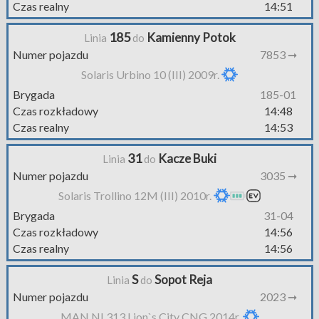
Czas realny
14:51
185
Kamienny Potok
Linia
do
Numer pojazdu
7853 ➞
Solaris Urbino 10 (III) 2009r.
Brygada
185-01
Czas rozkładowy
14:48
Czas realny
14:53
31
Kacze Buki
Linia
do
Numer pojazdu
3035 ➞
Solaris Trollino 12M (III) 2010r.
Brygada
31-04
Czas rozkładowy
14:56
Czas realny
14:56
S
Sopot Reja
Linia
do
Numer pojazdu
2023 ➞
MAN NL313 Lion`s City CNG 2014r.