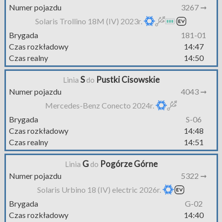
Numer pojazdu
3267 ➞
Solaris Trollino 18M (IV) 2023r.
Brygada
181-01
Czas rozkładowy
14:47
Czas realny
14:50
S
Pustki Cisowskie
Linia
do
Numer pojazdu
4043 ➞
Mercedes-Benz Conecto 2024r.
Brygada
S-06
Czas rozkładowy
14:48
Czas realny
14:51
G
Pogórze Górne
Linia
do
Numer pojazdu
5322 ➞
Solaris Urbino 18 (IV) electric 2026r.
Brygada
G-02
Czas rozkładowy
14:40