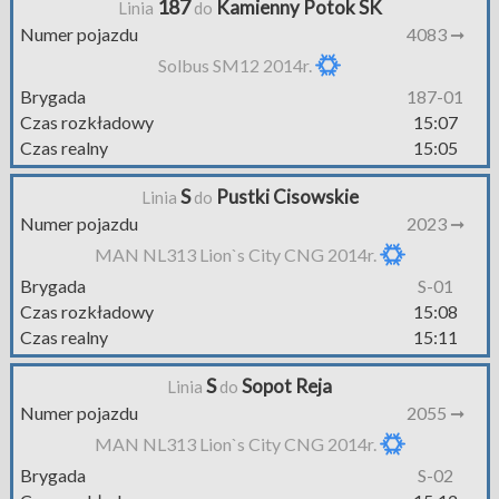
187
Kamienny Potok SK
Linia
do
Numer pojazdu
4083 ➞
Solbus SM12 2014r.
Brygada
187-01
Czas rozkładowy
15:07
Czas realny
15:05
S
Pustki Cisowskie
Linia
do
Numer pojazdu
2023 ➞
MAN NL313 Lion`s City CNG 2014r.
Brygada
S-01
Czas rozkładowy
15:08
Czas realny
15:11
S
Sopot Reja
Linia
do
Numer pojazdu
2055 ➞
MAN NL313 Lion`s City CNG 2014r.
Brygada
S-02