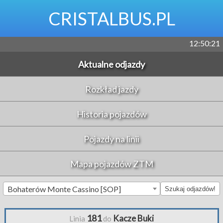
CRISTALBUS.PL
12:50:21
Aktualne odjazdy
Rozkład jazdy
Historia pojazdów
Pojazdy na linii
Mapa pojazdów ZTM
Bohaterów Monte Cassino [SOP]
Szukaj odjazdów!
181
Kacze Buki
Linia
do