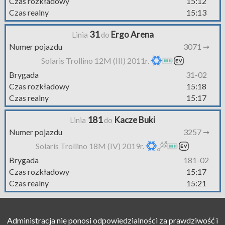
Czas rozkładowy
15:12
Czas realny
15:13
31
Ergo Arena
Linia
do
Numer pojazdu
3071 ➞
Solaris Trollino 12M (III) 2011r.
Brygada
31-02
Czas rozkładowy
15:18
Czas realny
15:17
181
Kacze Buki
Linia
do
Numer pojazdu
3257 ➞
Solaris Trollino 18M (IV) 2019r.
Brygada
181-02
Czas rozkładowy
15:17
Czas realny
15:21
Administracja nie ponosi odpowiedzialności za prawdziwość i