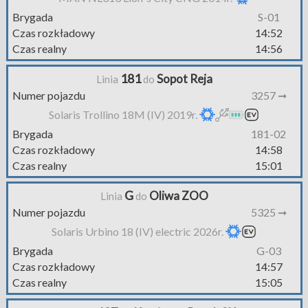
Brygada
S-01
Czas rozkładowy
14:52
Czas realny
14:56
181
Sopot Reja
Linia
do
Numer pojazdu
3257 ➞
Solaris Trollino 18M (IV) 2019r.
Brygada
181-02
Czas rozkładowy
14:58
Czas realny
15:01
G
Oliwa ZOO
Linia
do
Numer pojazdu
5325 ➞
Solaris Urbino 18 (IV) electric 2026r.
Brygada
G-03
Czas rozkładowy
14:57
Czas realny
15:05