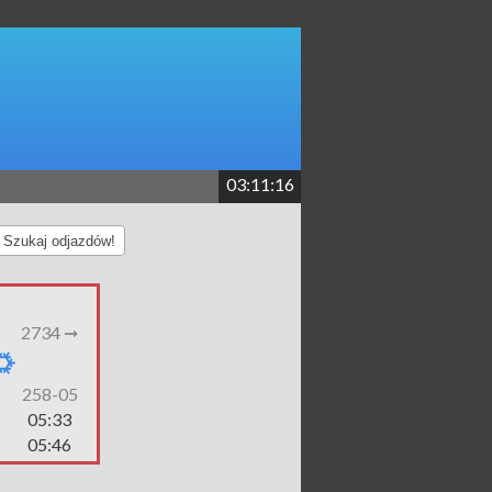
03:11:16
Szukaj odjazdów!
2734 ➞
258-05
05:33
05:46