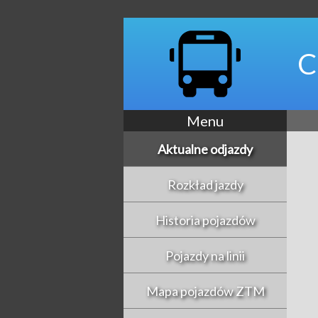
C
Menu
Aktualne odjazdy
Rozkład jazdy
Historia pojazdów
Pojazdy na linii
Mapa pojazdów ZTM