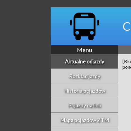
C
Menu
Aktualne odjazdy
[BŁ
pono
Rozkład jazdy
Historia pojazdów
Pojazdy na linii
Mapa pojazdów ZTM