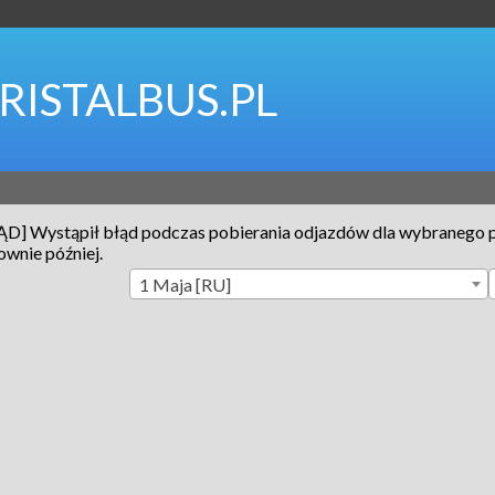
RISTALBUS.PL
ĄD] Wystąpił błąd podczas pobierania odjazdów dla wybranego 
wnie później.
1 Maja [RU]