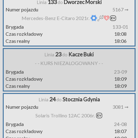
133
Dworzec Morski
Linia
do
Numer pojazdu
5167 ➞
Mercedes-Benz E-Citaro 2021r.
Brygada
133-01
Czas rozkładowy
18:08
Czas realny
18:06
23
Kacze Buki
Linia
do
- - KURS NIEZALOGOWANY - -
Brygada
23-09
Czas rozkładowy
18:09
Czas realny
18:09
24
Stocznia Gdynia
Linia
do
Numer pojazdu
3081 ➞
Solaris Trollino 12AC 2006r.
Brygada
24-08
Czas rozkładowy
18:07