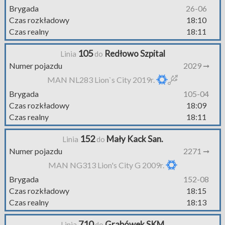
Brygada
26-06
Czas rozkładowy
18:10
Czas realny
18:11
105
Redłowo Szpital
Linia
do
Numer pojazdu
2029 ➞
MAN NL283 Lion`s City 2019r.
Brygada
105-04
Czas rozkładowy
18:09
Czas realny
18:11
152
Mały Kack San.
Linia
do
Numer pojazdu
2271 ➞
MAN NG313 Lion's City G 2009r.
Brygada
152-08
Czas rozkładowy
18:15
Czas realny
18:13
710
Grabówek SKM
Linia
do