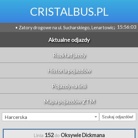
CRISTALBUS.PL
15:56:03
• Zatory drogowe na ul. Sucharskiego, Lenartowicza i Wosia Budzysza,
Aktualne odjazdy
Rozkład jazdy
Historia pojazdów
Pojazdy na linii
Mapa pojazdów ZTM
Harcerska
Szukaj odjazdów!
152
Oksywie Dickmana
Linia
do