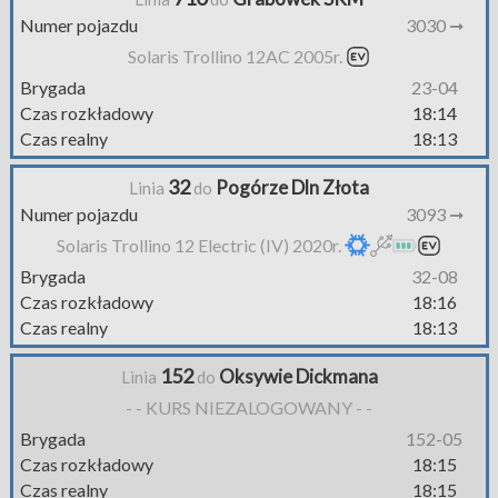
Numer pojazdu
3030 ➞
Solaris Trollino 12AC 2005r.
Brygada
23-04
Czas rozkładowy
18:14
Czas realny
18:13
32
Pogórze Dln Złota
Linia
do
Numer pojazdu
3093 ➞
Solaris Trollino 12 Electric (IV) 2020r.
Brygada
32-08
Czas rozkładowy
18:16
Czas realny
18:13
152
Oksywie Dickmana
Linia
do
- - KURS NIEZALOGOWANY - -
Brygada
152-05
Czas rozkładowy
18:15
Czas realny
18:15