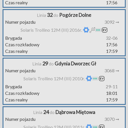
Czas realny
17:56
32
Pogórze Dolne
Linia
do
Numer pojazdu
3092 ➞
Solaris Trollino 12M (III) 2016r.
Brygada
32-06
Czas rozkładowy
17:56
Czas realny
17:59
29
Gdynia Dworzec Gł
Linia
do
Numer pojazdu
3068 ➞
Solaris Trollino 12M (III) 2010r.
Brygada
29-11
Czas rozkładowy
18:01
Czas realny
17:59
24
Dąbrowa Miętowa
Linia
do
Numer pojazdu
3070 ➞
Solaris Trollino 12M (III) 2011r.