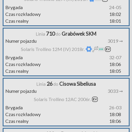
Brygada
24-05
Czas rozkładowy
18:02
Czas realny
18:01
710
Grabówek SKM
Linia
do
Numer pojazdu
3019 ➞
Solaris Trollino 12M (IV) 2018r.
Brygada
32-07
Czas rozkładowy
18:06
Czas realny
18:05
26
Cisowa Sibeliusa
Linia
do
Numer pojazdu
3033 ➞
Solaris Trollino 12AC 2006r.
Brygada
26-03
Czas rozkładowy
18:08
Czas realny
18:06