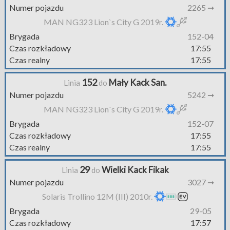
Numer pojazdu
2265 ➞
MAN NG323 Lion`s City G 2019r.
Brygada
152-04
Czas rozkładowy
17:55
Czas realny
17:55
152
Mały Kack San.
Linia
do
Numer pojazdu
5242 ➞
MAN NG323 Lion`s City G 2019r.
Brygada
152-07
Czas rozkładowy
17:55
Czas realny
17:55
29
Wielki Kack Fikak
Linia
do
Numer pojazdu
3027 ➞
Solaris Trollino 12M (III) 2010r.
Brygada
29-05
Czas rozkładowy
17:57