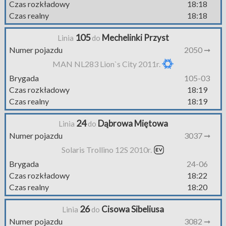
Czas rozkładowy
18:18
Czas realny
18:18
105
Mechelinki Przyst
Linia
do
Numer pojazdu
2050 ➞
MAN NL283 Lion`s City 2011r.
Brygada
105-03
Czas rozkładowy
18:19
Czas realny
18:19
24
Dąbrowa Miętowa
Linia
do
Numer pojazdu
3037 ➞
Solaris Trollino 12S 2010r.
Brygada
24-06
Czas rozkładowy
18:22
Czas realny
18:20
26
Cisowa Sibeliusa
Linia
do
Numer pojazdu
3082 ➞