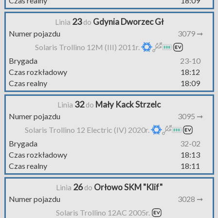
Czas realny
18:09
23
Gdynia Dworzec Gł
Linia
do
Numer pojazdu
3079 ➞
Solaris Trollino 12M (III) 2011r.
Brygada
23-10
Czas rozkładowy
18:12
Czas realny
18:09
32
Mały Kack Strzelc
Linia
do
Numer pojazdu
3095 ➞
Solaris Trollino 12 Electric (IV) 2020r.
Brygada
32-02
Czas rozkładowy
18:13
Czas realny
18:11
26
Orłowo SKM "Klif"
Linia
do
Numer pojazdu
3028 ➞
Solaris Trollino 12AC 2005r.