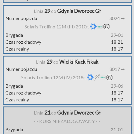
29
Gdynia Dworzec Gł
Linia
do
Numer pojazdu
3024 ➞
Solaris Trollino 12M (III) 2010r.
Brygada
29-01
Czas rozkładowy
18:21
Czas realny
18:17
29
Wielki Kack Fikak
Linia
do
Numer pojazdu
3017 ➞
Solaris Trollino 12M (IV) 2018r.
Brygada
29-06
Czas rozkładowy
18:17
Czas realny
18:17
21
Gdynia Dworzec Gł
Linia
do
- - KURS NIEZALOGOWANY - -
Brygada
21-01