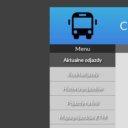
C
Menu
Aktualne odjazdy
Rozkład jazdy
Historia pojazdów
Pojazdy na linii
Mapa pojazdów ZTM