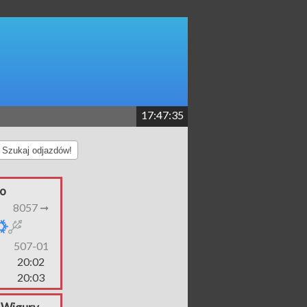
17:47:35
Szukaj odjazdów!
o
8057 ➞
507-01
20:02
20:03