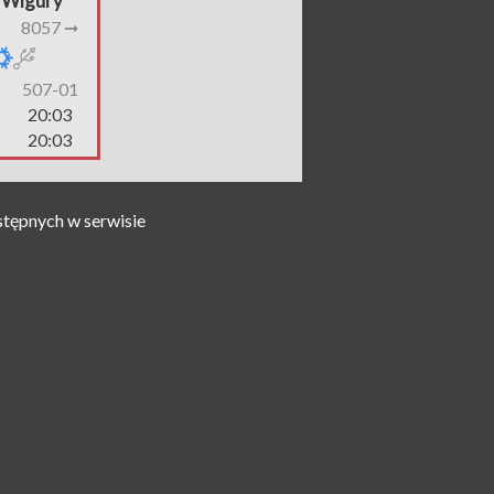
i Wigury
8057 ➞
507-01
20:03
20:03
stępnych w serwisie