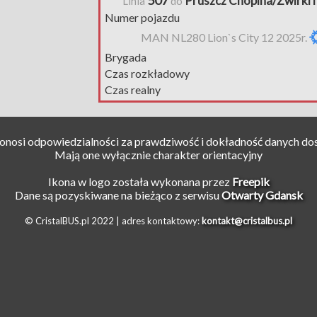
507
Pruszcz Chopina/Żwirki 
Linia
do
Numer pojazdu
MAN NL280 Lion`s City 12 2025r.
Brygada
Czas rozkładowy
Czas realny
ponosi odpowiedzialności za prawdziwość i dokładność danych do
Mają one wyłącznie charakter orientacyjny
Ikona w logo została wykonana przez
Freepik
Dane są pozyskiwane na bieżąco z serwisu
Otwarty Gdansk
© CristalBUS.pl 2022 |
adres kontaktowy:
kontakt@cristalbus.pl