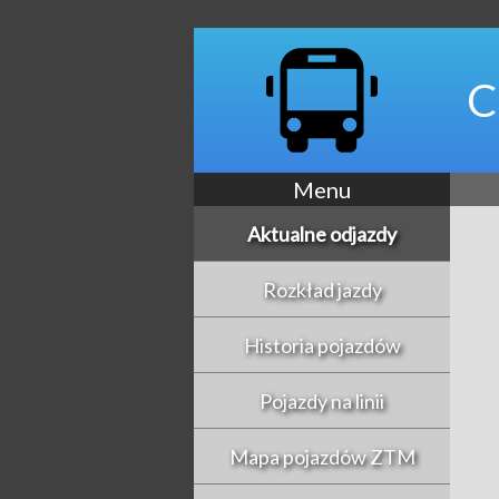
C
Menu
Aktualne odjazdy
Rozkład jazdy
Historia pojazdów
Pojazdy na linii
Mapa pojazdów ZTM