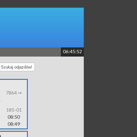
06:45:52
Szukaj odjazdów!
7864 ➞
185-01
08:50
08:49