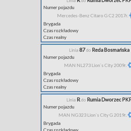
R
Rumia Dworzec PK
Linia
do
Numer pojazdu
Mercedes-Benz Citaro G C2 2017r.
Brygada
Czas rozkładowy
Czas realny
87
Reda Bosmańska
Linia
do
Numer pojazdu
MAN NL273 Lion`s City 2009r.
Brygada
Czas rozkładowy
Czas realny
R
Rumia Dworzec PK
Linia
do
Numer pojazdu
MAN NG323 Lion`s City G 2019r.
Brygada
Czas rozkładowy