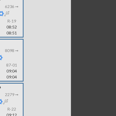
P
6236 ➞
R-19
08:52
08:51
8098 ➞
87-01
09:04
09:04
P
2279 ➞
R-22
09:12