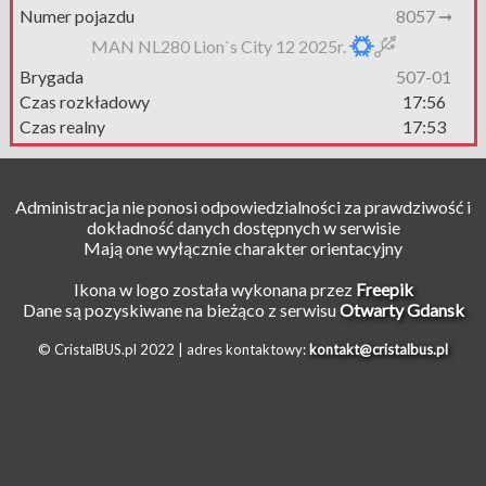
Numer pojazdu
8057 ➞
MAN NL280 Lion`s City 12 2025r.
Brygada
507-01
Czas rozkładowy
17:56
Czas realny
17:53
Administracja nie ponosi odpowiedzialności za prawdziwość i
dokładność danych dostępnych w serwisie
Mają one wyłącznie charakter orientacyjny
Ikona w logo została wykonana przez
Freepik
Dane są pozyskiwane na bieżąco z serwisu
Otwarty Gdansk
© CristalBUS.pl 2022 |
adres kontaktowy:
kontakt@cristalbus.pl