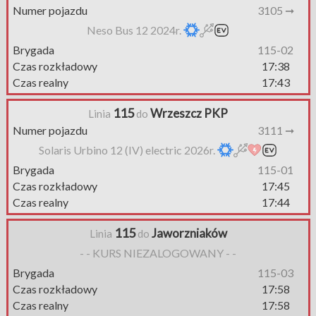
Numer pojazdu
3105 ➞
Neso Bus 12 2024r.
Brygada
115-02
Czas rozkładowy
17:38
Czas realny
17:43
115
Wrzeszcz PKP
Linia
do
Numer pojazdu
3111 ➞
Solaris Urbino 12 (IV) electric 2026r.
Brygada
115-01
Czas rozkładowy
17:45
Czas realny
17:44
115
Jaworzniaków
Linia
do
- - KURS NIEZALOGOWANY - -
Brygada
115-03
Czas rozkładowy
17:58
Czas realny
17:58