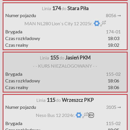
174
Stara Piła
Linia
do
Numer pojazdu
8056 ➞
MAN NL280 Lion`s City 12 2025r.
Brygada
174-01
Czas rozkładowy
18:03
Czas realny
18:02
155
Jasień PKM
Linia
do
- - KURS NIEZALOGOWANY - -
Brygada
155-02
Czas rozkładowy
18:06
Czas realny
18:06
115
Wrzeszcz PKP
Linia
do
Numer pojazdu
3105 ➞
Neso Bus 12 2024r.
Brygada
115-02
Czas rozkładowy
18:05