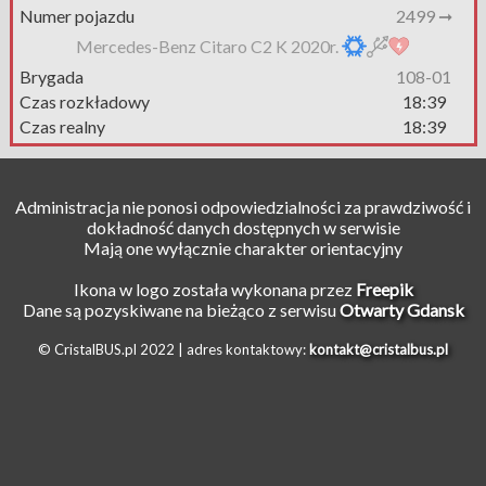
Numer pojazdu
2499 ➞
Mercedes-Benz Citaro C2 K 2020r.
Brygada
108-01
Czas rozkładowy
18:39
Czas realny
18:39
Administracja nie ponosi odpowiedzialności za prawdziwość i
dokładność danych dostępnych w serwisie
Mają one wyłącznie charakter orientacyjny
Ikona w logo została wykonana przez
Freepik
Dane są pozyskiwane na bieżąco z serwisu
Otwarty Gdansk
© CristalBUS.pl 2022 |
adres kontaktowy:
kontakt@cristalbus.pl