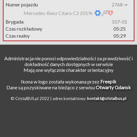
Numer pojazdu
2768 ➞
Mercedes-Benz Citaro C2 2019r.
Brygada
107-01
Czas rozkładowy
05:25
Czas realny
05:29
Administracja nie ponosi odpowiedzialności za prawdziwość i
dokładność danych dostępnych w serwisie
Mają one wyłącznie charakter orientacyjny
Ikona w logo została wykonana przez
Freepik
Dane są pozyskiwane na bieżąco z serwisu
Otwarty Gdansk
© CristalBUS.pl 2022 |
adres kontaktowy:
kontakt@cristalbus.pl