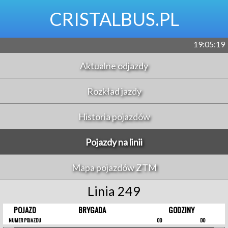
CRISTALBUS.PL
19:05:19
Aktualne odjazdy
Rozkład jazdy
Historia pojazdów
Pojazdy na linii
Mapa pojazdów ZTM
Linia 249
POJAZD
BRYGADA
GODZINY
NUMER POJAZDU
OD
DO