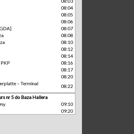
08:03
08:04
08:05
08:06
[GDA]
08:07
za
08:08
cza
08:10
08:12
08:14
- PKP
08:16
08:17
08:20
platte – Terminal
08:22
rs nr 5 do Baza Hallera
wny
09:10
09:20