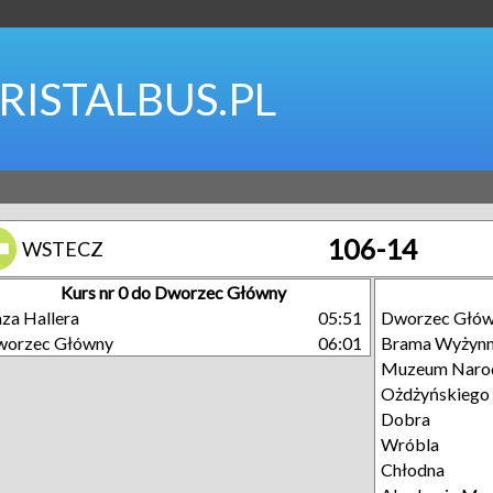
RISTALBUS.PL
106-14
WSTECZ
Kurs nr 0 do Dworzec Główny
za Hallera
05:51
Dworzec Głó
worzec Główny
06:01
Brama Wyżyn
Muzeum Naro
Ożdżyńskiego
Dobra
Wróbla
Chłodna