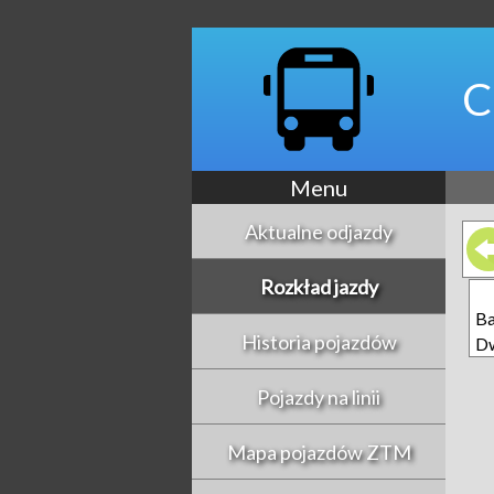
C
Menu
Aktualne odjazdy
Rozkład jazdy
Ba
Historia pojazdów
D
Pojazdy na linii
Mapa pojazdów ZTM