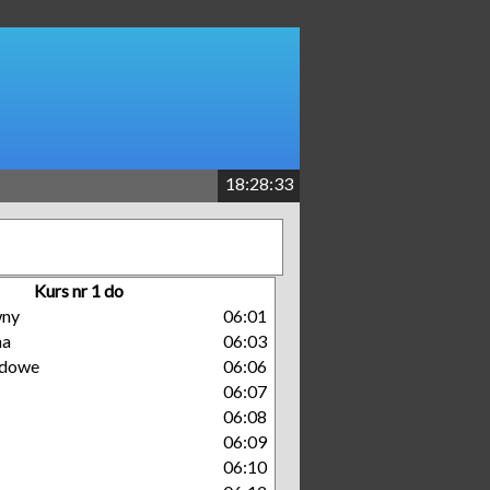
18:28:33
Kurs nr 1 do
wny
06:01
na
06:03
dowe
06:06
06:07
06:08
06:09
06:10