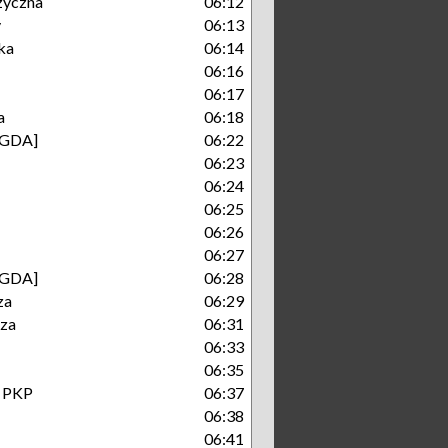
zyczna
06:12
y
06:13
ka
06:14
06:16
06:17
a
06:18
[GDA]
06:22
06:23
06:24
06:25
06:26
06:27
[GDA]
06:28
za
06:29
cza
06:31
06:33
06:35
- PKP
06:37
06:38
06:41