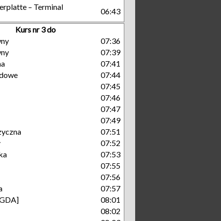
platte – Terminal
06:43
Kurs nr 3 do
wny
07:36
wny
07:39
na
07:41
dowe
07:44
07:45
07:46
07:47
07:49
zyczna
07:51
y
07:52
ka
07:53
07:55
07:56
a
07:57
[GDA]
08:01
08:02