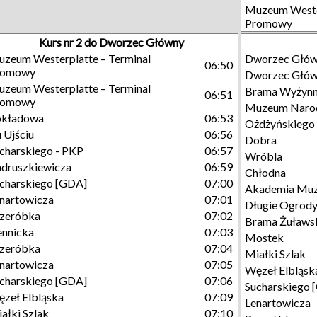
Muzeum Wester
Promowy
Kurs nr 2 do Dworzec Główny
zeum Westerplatte – Terminal
Dworzec Głó
06:50
romowy
Dworzec Głó
zeum Westerplatte – Terminal
Brama Wyżyn
06:51
romowy
Muzeum Naro
okładowa
06:53
Ożdżyńskiego
 Ujściu
06:56
Dobra
charskiego - PKP
06:57
Wróbla
druszkiewicza
06:59
Chłodna
charskiego [GDA]
07:00
Akademia Mu
nartowicza
07:01
Długie Ogrod
zeróbka
07:02
Brama Żuławs
ennicka
07:03
Mostek
zeróbka
07:04
Miałki Szlak
nartowicza
07:05
Węzeł Elbląsk
charskiego [GDA]
07:06
Sucharskiego 
zeł Elbląska
07:09
Lenartowicza
ałki Szlak
07:10