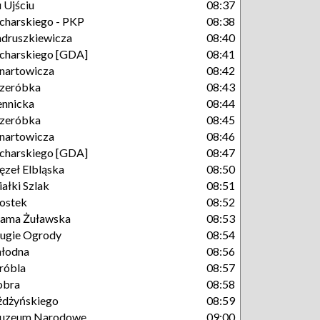
 Ujściu
08:37
charskiego - PKP
08:38
druszkiewicza
08:40
charskiego [GDA]
08:41
nartowicza
08:42
zeróbka
08:43
ennicka
08:44
zeróbka
08:45
nartowicza
08:46
charskiego [GDA]
08:47
zeł Elbląska
08:50
ałki Szlak
08:51
ostek
08:52
ama Żuławska
08:53
ugie Ogrody
08:54
łodna
08:56
róbla
08:57
obra
08:58
dżyńskiego
08:59
uzeum Narodowe
09:00