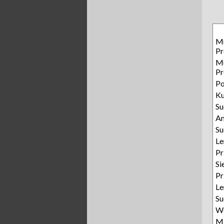
Mu
P
Mu
P
P
Ku
Su
An
Su
Le
Pr
Si
Pr
Le
Su
Wę
Mi