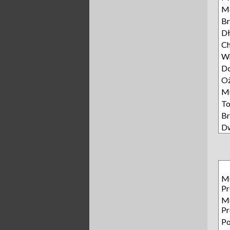
M
Br
Dł
Ch
W
D
Oż
M
To
B
D
Mu
P
Mu
P
P