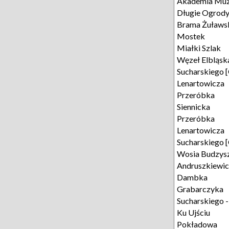
Akademia Mu
Długie Ogrod
Brama Żuławs
Mostek
Miałki Szlak
Węzeł Elbląsk
Sucharskiego 
Lenartowicza
Przeróbka
Siennicka
Przeróbka
Lenartowicza
Sucharskiego 
Wosia Budzys
Andruszkiewi
Dambka
Grabarczyka
Sucharskiego 
Ku Ujściu
Pokładowa