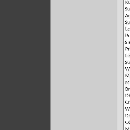
Ku
Su
An
Su
Le
Pr
Si
Pr
Le
Su
Wę
Mi
M
Br
Dł
Ch
W
D
Oż
M