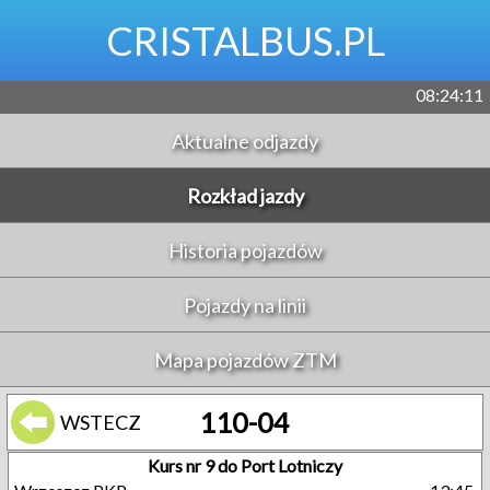
CRISTALBUS.PL
08:24:11
Aktualne odjazdy
Rozkład jazdy
Historia pojazdów
Pojazdy na linii
Mapa pojazdów ZTM
110-04
WSTECZ
Kurs nr 9 do Port Lotniczy