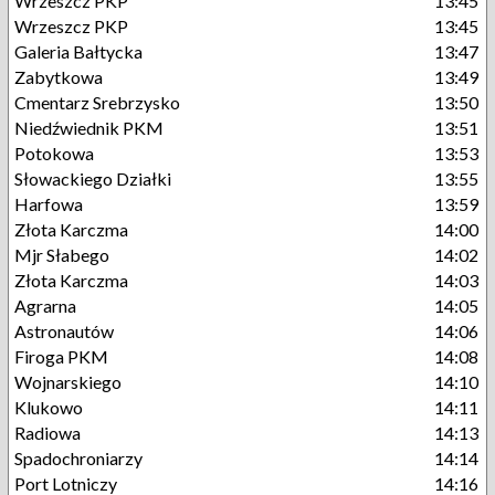
Wrzeszcz PKP
13:45
Wrzeszcz PKP
13:45
Galeria Bałtycka
13:47
Zabytkowa
13:49
Cmentarz Srebrzysko
13:50
Niedźwiednik PKM
13:51
Potokowa
13:53
Słowackiego Działki
13:55
Harfowa
13:59
Złota Karczma
14:00
Mjr Słabego
14:02
Złota Karczma
14:03
Agrarna
14:05
Astronautów
14:06
Firoga PKM
14:08
Wojnarskiego
14:10
Klukowo
14:11
Radiowa
14:13
Spadochroniarzy
14:14
Port Lotniczy
14:16