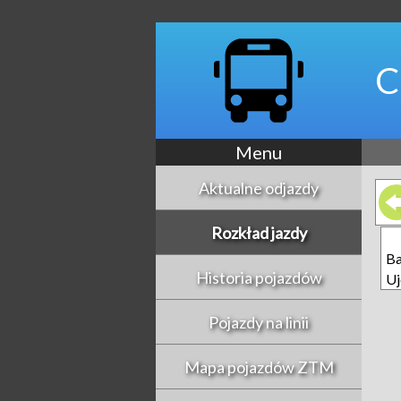
C
Menu
Aktualne odjazdy
Rozkład jazdy
Ba
Historia pojazdów
Uj
Pojazdy na linii
Mapa pojazdów ZTM