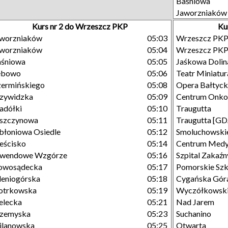
Baśniowa
Jaworzniaków
Kurs nr 2 do Wrzeszcz PKP
Ku
aworzniaków
05:03
Wrzeszcz PK
aworzniaków
05:04
Wrzeszcz PK
aśniowa
05:05
Jaśkowa Dolin
ębowo
05:06
Teatr Miniatur
ermińskiego
05:08
Opera Bałtyc
zywidzka
05:09
Centrum Onkol
adółki
05:10
Traugutta
eszczynowa
05:11
Traugutta [GD
błoniowa Osiedle
05:12
Smoluchowski
eścisko
05:14
Centrum Medy
awendowe Wzgórze
05:16
Szpital Zakaźn
owosądecka
05:17
Pomorskie Szk
leniogórska
05:18
Cygańska Gór
otrkowska
05:19
Wyczółkowsk
elecka
05:21
Nad Jarem
rzemyska
05:23
Suchanino
ilanowska
05:25
Otwarta