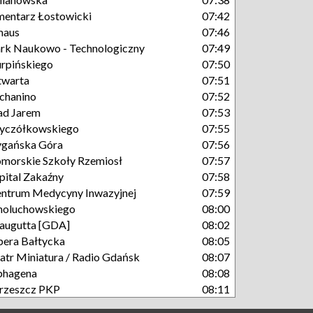
entarz Łostowicki
07:42
maus
07:46
rk Naukowo - Technologiczny
07:49
rpińskiego
07:50
twarta
07:51
chanino
07:52
ad Jarem
07:53
yczółkowskiego
07:55
gańska Góra
07:56
morskie Szkoły Rzemiosł
07:57
pital Zakaźny
07:58
ntrum Medycyny Inwazyjnej
07:59
moluchowskiego
08:00
augutta [GDA]
08:02
era Bałtycka
08:05
atr Miniatura / Radio Gdańsk
08:07
phagena
08:08
rzeszcz PKP
08:11