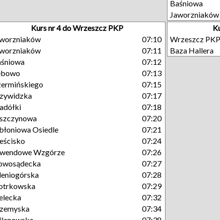
Baśniowa
Jaworzniaków
Kurs nr 4 do Wrzeszcz PKP
Ku
aworzniaków
07:10
Wrzeszcz PK
aworzniaków
07:11
Baza Hallera
aśniowa
07:12
ębowo
07:13
ermińskiego
07:15
zywidzka
07:17
adółki
07:18
eszczynowa
07:20
błoniowa Osiedle
07:21
eścisko
07:24
awendowe Wzgórze
07:26
owosądecka
07:27
leniogórska
07:28
otrkowska
07:29
elecka
07:32
rzemyska
07:34
ilanowska
07:38