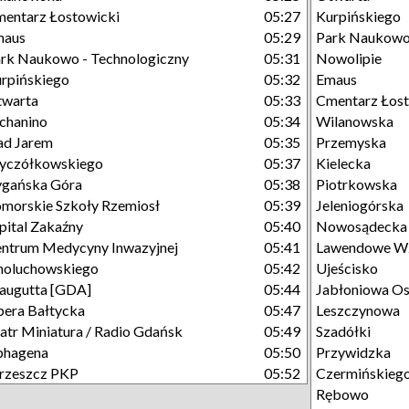
entarz Łostowicki
05:27
Kurpińskiego
maus
05:29
Park Naukowo 
rk Naukowo - Technologiczny
05:31
Nowolipie
rpińskiego
05:32
Emaus
twarta
05:33
Cmentarz Łost
chanino
05:34
Wilanowska
ad Jarem
05:35
Przemyska
yczółkowskiego
05:37
Kielecka
gańska Góra
05:38
Piotrkowska
morskie Szkoły Rzemiosł
05:39
Jeleniogórska
pital Zakaźny
05:40
Nowosądecka
ntrum Medycyny Inwazyjnej
05:41
Lawendowe W
moluchowskiego
05:42
Ujeścisko
augutta [GDA]
05:44
Jabłoniowa Os
era Bałtycka
05:47
Leszczynowa
atr Miniatura / Radio Gdańsk
05:49
Szadółki
phagena
05:50
Przywidzka
rzeszcz PKP
05:52
Czermińskieg
Rębowo