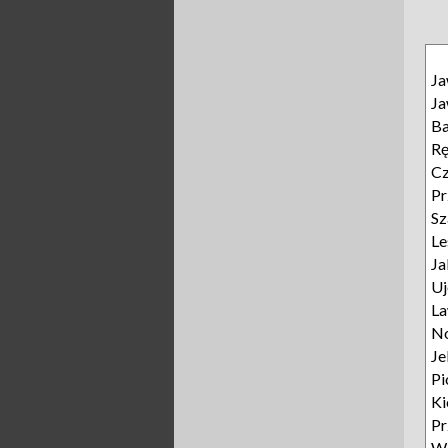
J
J
B
R
Cz
Pr
Sz
L
Ja
Uj
L
N
Je
Pi
Ki
P
W