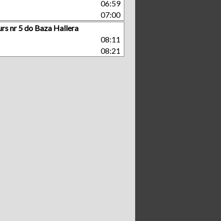
06:59
07:00
rs nr 5 do Baza Hallera
P
08:11
08:21