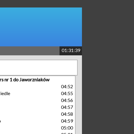
01:31:39
rs nr 1 do Jaworzniaków
04:52
iedle
04:55
04:56
04:57
04:58
o
04:59
05:00