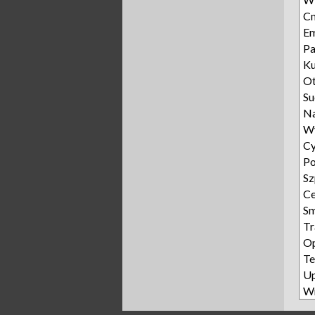
Cm
E
Pa
Ku
O
Su
N
W
Cy
Po
Sz
Ce
S
Tr
Op
Te
U
W