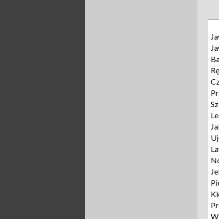
J
J
B
R
Cz
Pr
Sz
L
Ja
Uj
L
N
Je
Pi
Ki
P
W