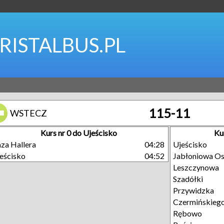
RISTALBUS.PL
115-11
WSTECZ
Kurs nr 0 do Ujeścisko
Ku
za Hallera
04:28
Ujeścisko
eścisko
04:52
Jabłoniowa Os
Leszczynowa
Szadółki
Przywidzka
Czermińskieg
Rębowo