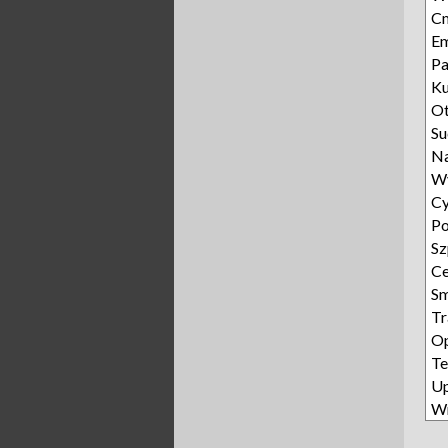
Cm
E
Pa
Ku
O
Su
N
W
Cy
Po
Sz
Ce
S
Tr
Op
Te
U
W