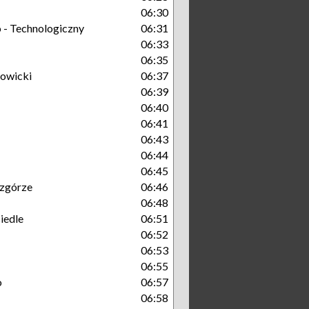
06:30
- Technologiczny
06:31
06:33
06:35
owicki
06:37
06:39
06:40
06:41
06:43
06:44
06:45
zgórze
06:46
06:48
iedle
06:51
06:52
06:53
06:55
o
06:57
06:58