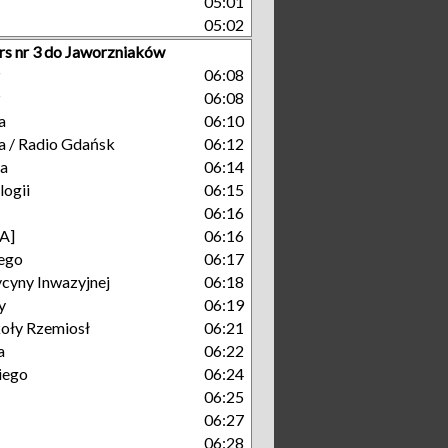
05:01
05:02
rs nr 3 do Jaworzniaków
P
06:08
P
06:08
a
06:10
a / Radio Gdańsk
06:12
ka
06:14
ogii
06:15
06:16
A]
06:16
ego
06:17
cyny Inwazyjnej
06:18
y
06:19
oły Rzemiosł
06:21
a
06:22
iego
06:24
06:25
06:27
06:28