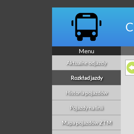
C
Menu
Aktualne odjazdy
Rozkład jazdy
Historia pojazdów
Pojazdy na linii
Mapa pojazdów ZTM