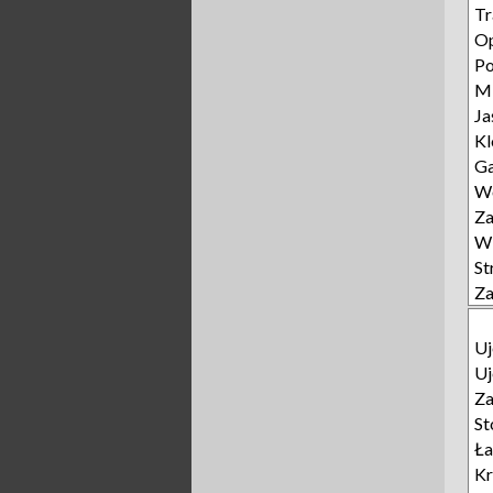
Tr
Op
Po
M
Ja
K
Ga
Wo
Z
Wi
St
Z
Uj
Uj
Za
St
Ła
Kr