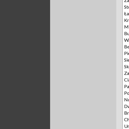
Za
St
Ła
Kr
M
Bu
W
Be
Pi
Si
Sk
Za
Ci
P
P
N
D
Br
C
Un