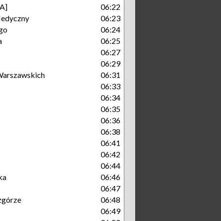
A]
06:22
Medyczny
06:23
go
06:24
a
06:25
06:27
06:29
arszawskich
06:31
06:33
06:34
06:35
06:36
06:38
06:41
06:42
06:44
ka
06:46
06:47
zgórze
06:48
06:49