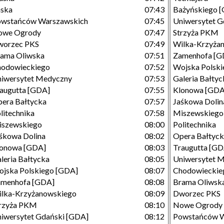
aska
07:43
Bażyńskiego 
owstańców Warszawskich
07:45
Uniwersytet G
owe Ogrody
07:47
Strzyża PKM
worzec PKS
07:49
Wilka-Krzyża
ama Oliwska
07:51
Zamenhofa [G
hodowieckiego
07:52
Wojska Polsk
iwersytet Medyczny
07:53
Galeria Bałtyc
augutta [GDA]
07:55
Klonowa [GDA
era Bałtycka
07:57
Jaśkowa Dolin
litechnika
07:58
Miszewskiego
iszewskiego
08:00
Politechnika
śkowa Dolina
08:02
Opera Bałtyc
lonowa [GDA]
08:03
Traugutta [GD
leria Bałtycka
08:05
Uniwersytet 
jska Polskiego [GDA]
08:07
Chodowieckie
amenhofa [GDA]
08:08
Brama Oliwsk
lka-Krzyżanowskiego
08:09
Dworzec PKS
rzyża PKM
08:10
Nowe Ogrody
iwersytet Gdański [GDA]
08:12
Powstańców W