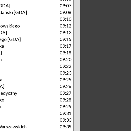
[GDA]
09:07
dański [GDA]
09:08
09:10
nowskiego
09:12
DA]
09:13
iego [GDA]
09:15
ka
09:17
]
09:18
a
09:20
09:22
09:23
ka
09:25
A]
09:26
Medyczny
09:27
go
09:28
a
09:29
09:31
09:33
arszawskich
09:35