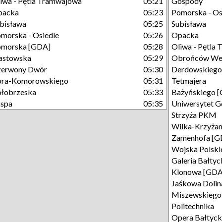
iwa - Pętla Tramwajowa
05:21
Gospody
packa
05:23
Pomorska - Os
bisława
05:25
Subisława
morska - Osiedle
05:26
Opacka
omorska [GDA]
05:28
Oliwa - Pętla
astowska
05:29
Obrońców Wes
zerwony Dwór
05:30
Derdowskiego
ora-Komorowskiego
05:31
Tetmajera
łobrzeska
05:33
Bażyńskiego 
aspa
05:35
Uniwersytet G
Strzyża PKM
Wilka-Krzyża
Zamenhofa [G
Wojska Polsk
Galeria Bałtyc
Klonowa [GDA
Jaśkowa Dolin
Miszewskiego
Politechnika
Opera Bałtyc