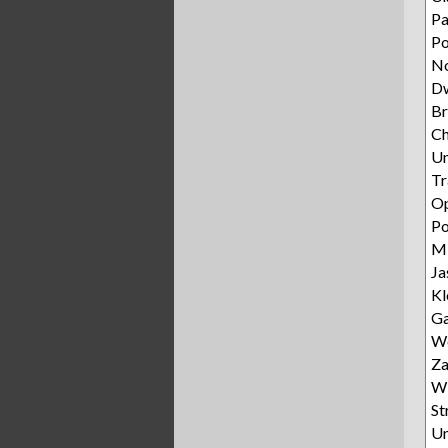
P
P
N
D
Br
C
Un
Tr
Op
Po
M
Ja
K
Ga
Wo
Z
Wi
St
Un