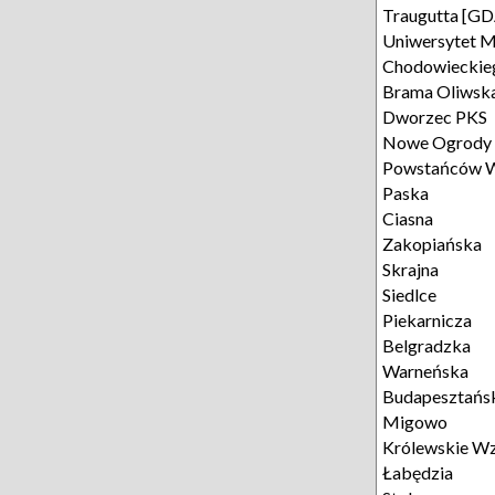
Traugutta [GD
Uniwersytet 
Chodowieckie
Brama Oliwsk
Dworzec PKS
Nowe Ogrody
Powstańców W
Paska
Ciasna
Zakopiańska
Skrajna
Siedlce
Piekarnicza
Belgradzka
Warneńska
Budapesztańs
Migowo
Królewskie W
Łabędzia