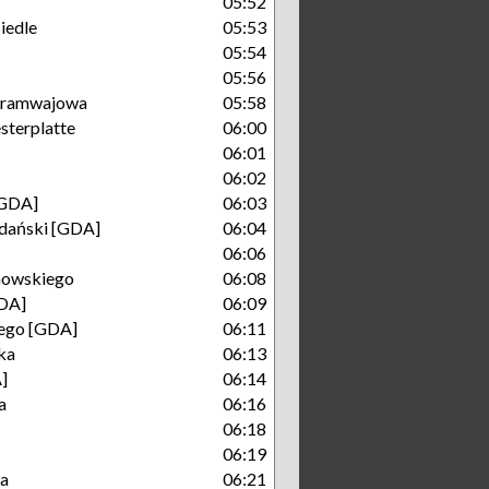
05:52
iedle
05:53
05:54
05:56
 Tramwajowa
05:58
terplatte
06:00
06:01
06:02
[GDA]
06:03
dański [GDA]
06:04
06:06
nowskiego
06:08
DA]
06:09
iego [GDA]
06:11
ka
06:13
]
06:14
a
06:16
06:18
06:19
ka
06:21