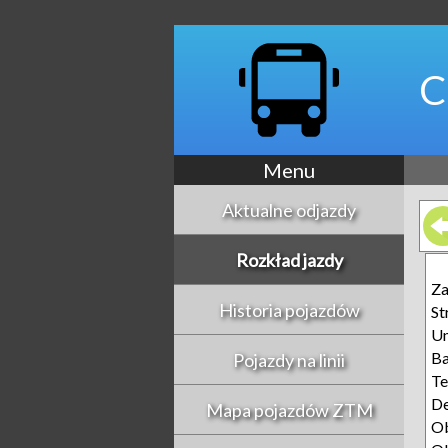
C
Menu
Aktualne odjazdy
Rozkład jazdy
Z
Historia pojazdów
St
Un
Ba
Pojazdy na linii
Te
D
Mapa pojazdów ZTM
Ob