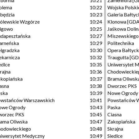
bornia
10:21
Zamenhofa [G
olema
10:22
Wojska Polsk
będzia
10:23
Galeria Bałtyc
ólewskie Wzgórze
10:24
Klonowa [GDA
igowo
10:25
Jaśkowa Dolin
dapesztańska
10:27
Miszewskiego
arneńska
10:29
Politechnika
lgradzka
10:30
Opera Bałtyc
ekarnicza
10:32
Traugutta [GD
edlce
10:35
Uniwersytet 
rajna
10:36
Chodowieckie
kopiańska
10:37
Brama Oliwsk
asna
10:38
Dworzec PKS
aska
10:39
Nowe Ogrody
owstańców Warszawskich
10:41
Powstańców W
owe Ogrody
10:43
Paska
worzec PKS
10:45
Ciasna
ama Oliwska
10:47
Zakopiańska
hodowieckiego
10:48
Skrajna
iwersytet Medyczny
10:49
Siedlce