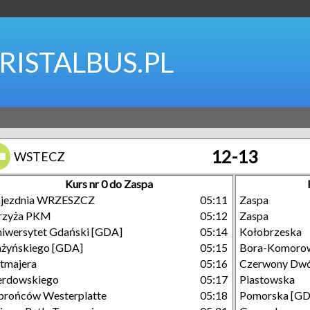
RISTALBUS.PL
12-13
WSTECZ
Kurs nr 0 do Zaspa
ajezdnia WRZESZCZ
05:11
Zaspa
rzyża PKM
05:12
Zaspa
iwersytet Gdański [GDA]
05:14
Kołobrzeska
żyńskiego [GDA]
05:15
Bora-Komoro
tmajera
05:16
Czerwony Dw
erdowskiego
05:17
Piastowska
rońców Westerplatte
05:18
Pomorska [GD