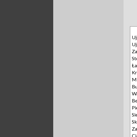
Uj
Uj
Za
St
Ła
Kr
M
Bu
W
Be
Pi
Si
Sk
Za
Ci