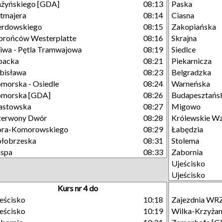
żyńskiego [GDA]
08:13
Paska
tmajera
08:14
Ciasna
erdowskiego
08:15
Zakopiańska
rońców Westerplatte
08:16
Skrajna
iwa - Pętla Tramwajowa
08:19
Siedlce
packa
08:21
Piekarnicza
bisława
08:23
Belgradzka
morska - Osiedle
08:24
Warneńska
omorska [GDA]
08:26
Budapesztańs
astowska
08:27
Migowo
zerwony Dwór
08:28
Królewskie W
ora-Komorowskiego
08:29
Łabędzia
łobrzeska
08:31
Stolema
aspa
08:33
Zabornia
Ujeścisko
Ujeścisko
Kurs nr 4 do
eścisko
10:18
Zajezdnia W
eścisko
10:19
Wilka-Krzyża