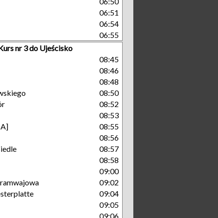
06:50
06:51
06:54
06:55
Kurs nr 3 do Ujeścisko
08:45
08:46
08:48
wskiego
08:50
ór
08:52
08:53
A]
08:55
08:56
iedle
08:57
08:58
09:00
 Tramwajowa
09:02
terplatte
09:04
09:05
09:06