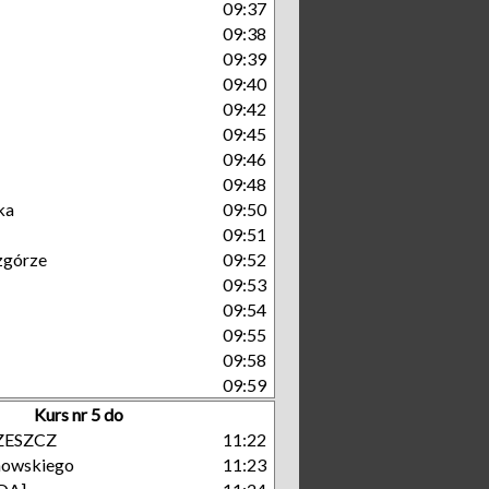
09:37
09:38
09:39
09:40
09:42
09:45
09:46
09:48
ka
09:50
09:51
zgórze
09:52
09:53
09:54
09:55
09:58
09:59
Kurs nr 5 do
RZESZCZ
11:22
nowskiego
11:23