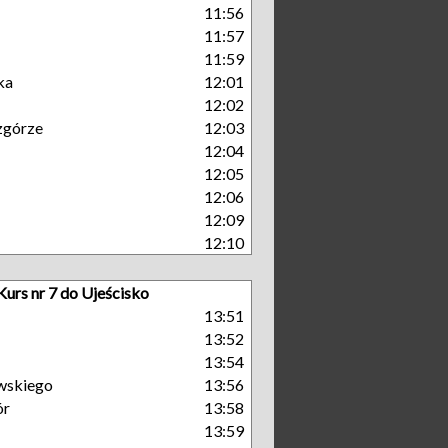
11:56
11:57
11:59
ka
12:01
12:02
zgórze
12:03
12:04
12:05
12:06
12:09
12:10
Kurs nr 7 do Ujeścisko
13:51
13:52
13:54
wskiego
13:56
ór
13:58
13:59