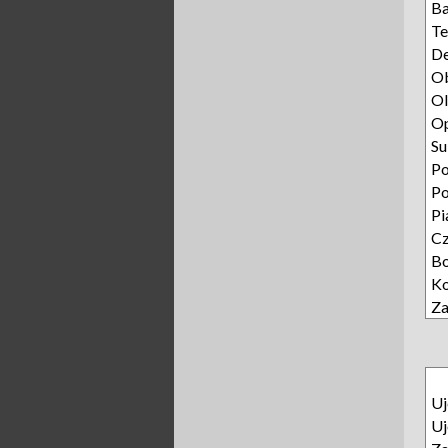
Ba
Te
D
Ob
Ol
O
Su
Po
P
Pi
C
B
Ko
Z
Uj
Uj