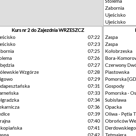
Stolema
Zabornia
Ujeścisko
Ujeścisko
Kurs nr 2 do Zajezdnia WRZESZCZ
eścisko
07:22
Zaspa
eścisko
07:23
Zaspa
bornia
07:25
Kołobrzeska
olema
07:26
Bora-Komoro
będzia
07:27
Czerwony Dw
ólewskie Wzgórze
07:28
Piastowska
igowo
07:29
Pomorska [GD
dapesztańska
07:31
Gospody
arneńska
07:33
Pomorska - Os
lgradzka
07:34
Subisława
ekarnicza
07:36
Opacka
edlce
07:39
Oliwa - Pętla
rajna
07:40
Obrońców Wes
kopiańska
07:41
Derdowskiego
asna
07:42
Tetmajera