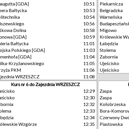
augutta [GDA]
10:51
Piekarnicza
era Bałtycka
10:53
Belgradzka
litechnika
10:54
Warneńska
iszewskiego
10:56
Budapesztańs
śkowa Dolina
10:58
Migowo
lonowa [GDA]
10:59
Królewskie W
leria Bałtycka
11:01
Łabędzia
jska Polskiego [GDA]
11:03
Stolema
amenhofa [GDA]
11:04
Zabornia
lka-Krzyżanowskiego
11:05
Ujeścisko
rzyża PKM
11:06
Ujeścisko
ajezdnia WRZESZCZ
11:08
Kurs nr 6 do Zajezdnia WRZESZCZ
eścisko
12:29
Zaspa
eścisko
12:30
Zaspa
bornia
12:32
Kołobrzeska
olema
12:33
Bora-Komoro
będzia
12:34
Czerwony Dw
ólewskie Wzgórze
12:35
Piastowska