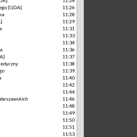
DA]
11:24
iego [GDA]
11:26
ka
11:28
]
11:29
a
11:31
11:33
11:34
ka
11:36
A]
11:37
Medyczny
11:38
go
11:39
a
11:40
11:42
11:44
arszawskich
11:46
11:48
11:49
11:50
11:51
11:53