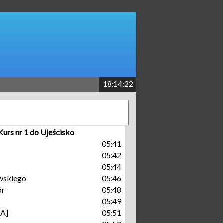
18:14:23
Kurs nr 1 do Ujeścisko
05:41
05:42
05:44
wskiego
05:46
ór
05:48
05:49
A]
05:51