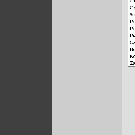
Ol
O
Su
Po
P
Pi
C
B
Ko
Z