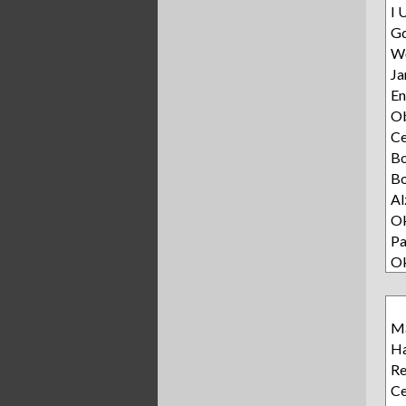
I 
Gd
Wę
Ja
E
Ob
C
B
Bo
Al
Ok
Pa
O
Ma
Ha
R
Ce