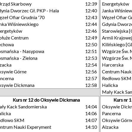
Urząd Skarbowy
12:39
Energetyków
ynia Dworzec Gł. PKP - Hala
12:40
Janka Wiśniew
zeł Ofiar Grudnia '70
12:43
Węzeł Ofiar G
nka Wiśniewskiego
12:44
Gdynia Dworze
nergetyków
12:46
Starowiejska 
łuże Centrum
12:49
Armii Krajowe
echowa
12:50
Kilińskiego [
osmańska - Nasypowa
12:51
Wzgórze Św. 
smańska - Zielona
12:53
Wzgórze Św. M
zacka
12:54
Harcerska
sywie Górne
12:56
Centrum Nauk
ncerna
12:57
Redłowo SKM
ksywie Dickmana
12:58
Halicka
Mały Kack Sa
Kurs nr 12 do Oksywie Dickmana
Kurs nr 
ły Kack Sandomierska
14:04
Oksywie Dick
licka
14:06
Pancerna
edłowo SKM
14:07
Oksywie Górn
ntrum Nauki Experyment
14:10
Alzacka