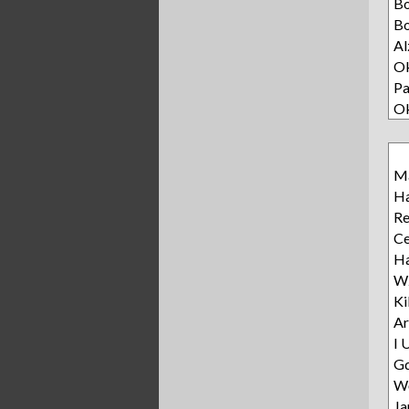
B
Bo
Al
Ok
Pa
O
Ma
Ha
R
Ce
Ha
Wz
Ki
Ar
I 
Gd
Wę
Ja