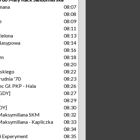
mana
08:07
08:08
e
08:09
08:11
ielona
08:13
Nasypowa
08:14
08:16
um
08:18
08:20
skiego
08:22
rudnia '70
08:23
c Gł. PKP - Hala
08:26
[GDY]
08:27
j
08:29
GDY]
08:30
Maksymiliana SKM
08:32
aksymiliana - Kapliczka
08:33
08:34
i Experyment
08:35