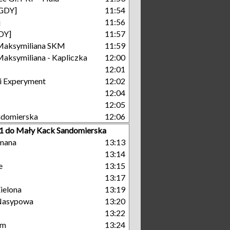
[GDY]
11:54
j
11:56
GDY]
11:57
Maksymiliana SKM
11:59
aksymiliana - Kapliczka
12:00
12:01
i Experyment
12:02
12:04
12:05
ndomierska
12:06
11 do Mały Kack Sandomierska
mana
13:13
13:14
e
13:15
13:17
ielona
13:19
Nasypowa
13:20
13:22
um
13:24