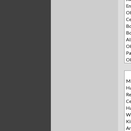
E
Ob
C
B
Bo
Al
Ok
Pa
O
Ma
Ha
R
Ce
Ha
Wz
Ki
Ar