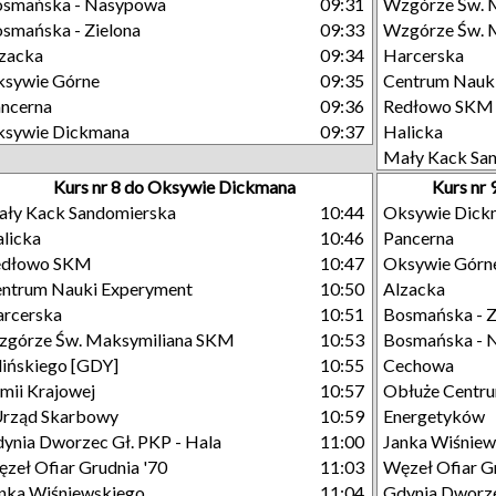
osmańska - Nasypowa
09:31
Wzgórze Św. 
smańska - Zielona
09:33
Wzgórze Św. M
zacka
09:34
Harcerska
sywie Górne
09:35
Centrum Nauk
ncerna
09:36
Redłowo SKM
ksywie Dickmana
09:37
Halicka
Mały Kack Sa
Kurs nr 8 do Oksywie Dickmana
Kurs nr
ły Kack Sandomierska
10:44
Oksywie Dick
licka
10:46
Pancerna
edłowo SKM
10:47
Oksywie Górn
ntrum Nauki Experyment
10:50
Alzacka
rcerska
10:51
Bosmańska - Z
górze Św. Maksymiliana SKM
10:53
Bosmańska - 
lińskiego [GDY]
10:55
Cechowa
mii Krajowej
10:57
Obłuże Centr
Urząd Skarbowy
10:59
Energetyków
ynia Dworzec Gł. PKP - Hala
11:00
Janka Wiśniew
zeł Ofiar Grudnia '70
11:03
Węzeł Ofiar G
nka Wiśniewskiego
11:04
Gdynia Dworze