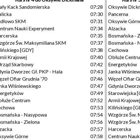
ły Kack Sandomierska
07:28
Oksywie Dick
licka
07:30
Pancerna
edłowo SKM
07:31
Oksywie Górn
ntrum Nauki Experyment
07:34
Alzacka
rcerska
07:35
Bosmańska - Z
górze Św. Maksymiliana SKM
07:37
Bosmańska - 
lińskiego [GDY]
07:38
Cechowa
mii Krajowej
07:40
Obłuże Centr
Urząd Skarbowy
07:42
Energetyków
ynia Dworzec Gł. PKP - Hala
07:43
Janka Wiśniew
zeł Ofiar Grudnia '70
07:46
Węzeł Ofiar G
nka Wiśniewskiego
07:47
Gdynia Dworze
nergetyków
07:49
Starowiejska 
łuże Centrum
07:52
Armii Krajowe
echowa
07:53
Kilińskiego [
osmańska - Nasypowa
07:54
Wzgórze Św. 
smańska - Zielona
07:56
Wzgórze Św. M
zacka
07:57
Harcerska
sywie Górne
07:58
Centrum Nauk