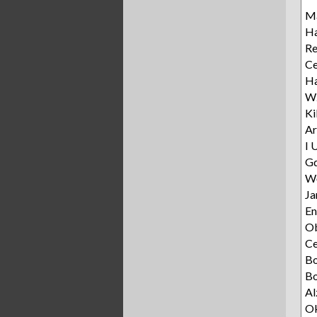
Ma
Ha
R
Ce
Ha
Wz
Ki
Ar
I 
Gd
Wę
Ja
E
Ob
C
B
Bo
Al
Ok