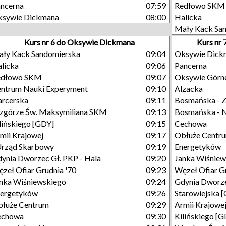
ncerna
07:59
Redłowo SKM
ksywie Dickmana
08:00
Halicka
Mały Kack Sa
Kurs nr 6 do Oksywie Dickmana
Kurs nr
ły Kack Sandomierska
09:04
Oksywie Dick
licka
09:06
Pancerna
edłowo SKM
09:07
Oksywie Górn
ntrum Nauki Experyment
09:10
Alzacka
rcerska
09:11
Bosmańska - Z
górze Św. Maksymiliana SKM
09:13
Bosmańska - 
lińskiego [GDY]
09:15
Cechowa
mii Krajowej
09:17
Obłuże Centr
Urząd Skarbowy
09:19
Energetyków
ynia Dworzec Gł. PKP - Hala
09:20
Janka Wiśniew
zeł Ofiar Grudnia '70
09:23
Węzeł Ofiar G
nka Wiśniewskiego
09:24
Gdynia Dworze
nergetyków
09:26
Starowiejska 
łuże Centrum
09:29
Armii Krajowe
echowa
09:30
Kilińskiego [