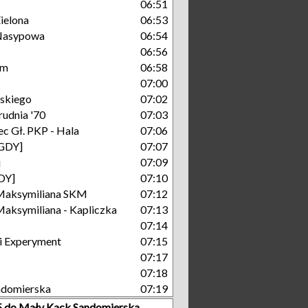
06:51
ielona
06:53
Nasypowa
06:54
06:56
um
06:58
07:00
skiego
07:02
rudnia '70
07:03
c Gł. PKP - Hala
07:06
[GDY]
07:07
j
07:09
GDY]
07:10
Maksymiliana SKM
07:12
aksymiliana - Kapliczka
07:13
07:14
i Experyment
07:15
07:17
07:18
ndomierska
07:19
 5 do Mały Kack Sandomierska