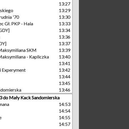
13:27
skiego
13:29
rudnia '70
13:30
c Gł. PKP - Hala
13:33
[GDY]
13:34
j
13:36
GDY]
13:37
Maksymiliana SKM
13:39
aksymiliana - Kapliczka
13:40
13:41
i Experyment
13:42
13:44
13:45
ndomierska
13:46
13 do Mały Kack Sandomierska
mana
14:53
14:54
e
14:55
14:57