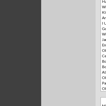
Ha
Wz
Ki
Ar
I 
Gd
Wę
Ja
E
Ob
C
B
Bo
Al
Ok
Pa
O
Ma