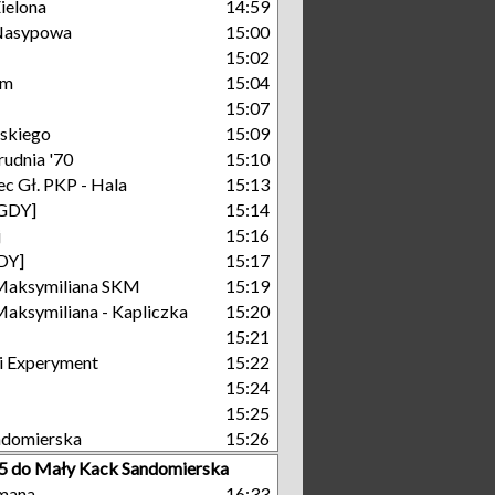
ielona
14:59
Nasypowa
15:00
15:02
um
15:04
15:07
skiego
15:09
rudnia '70
15:10
c Gł. PKP - Hala
15:13
[GDY]
15:14
j
15:16
GDY]
15:17
Maksymiliana SKM
15:19
aksymiliana - Kapliczka
15:20
15:21
i Experyment
15:22
15:24
15:25
ndomierska
15:26
15 do Mały Kack Sandomierska
mana
16:33