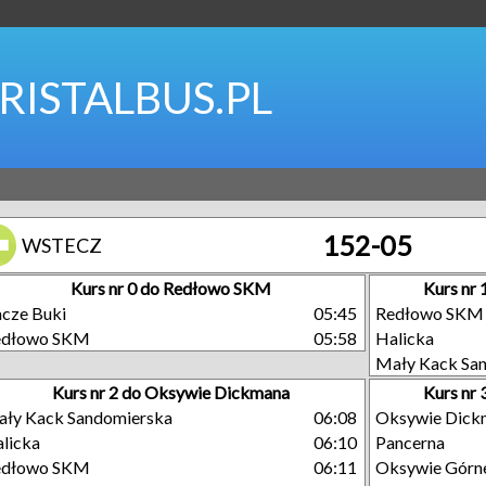
RISTALBUS.PL
152-05
WSTECZ
Kurs nr 0 do Redłowo SKM
Kurs nr
cze Buki
05:45
Redłowo SKM
edłowo SKM
05:58
Halicka
Mały Kack Sa
Kurs nr 2 do Oksywie Dickmana
Kurs nr
ły Kack Sandomierska
06:08
Oksywie Dick
licka
06:10
Pancerna
edłowo SKM
06:11
Oksywie Górn