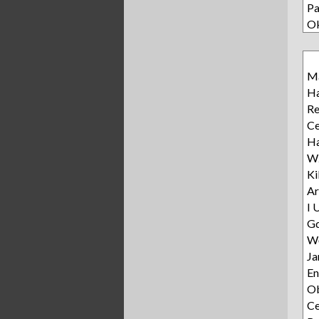
Pa
O
Ma
Ha
R
Ce
Ha
Wz
Ki
Ar
I 
Gd
Wę
Ja
E
Ob
C