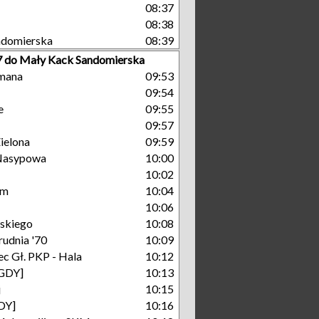
08:37
08:38
ndomierska
08:39
 7 do Mały Kack Sandomierska
mana
09:53
09:54
e
09:55
09:57
ielona
09:59
Nasypowa
10:00
10:02
um
10:04
10:06
skiego
10:08
rudnia '70
10:09
c Gł. PKP - Hala
10:12
[GDY]
10:13
j
10:15
GDY]
10:16