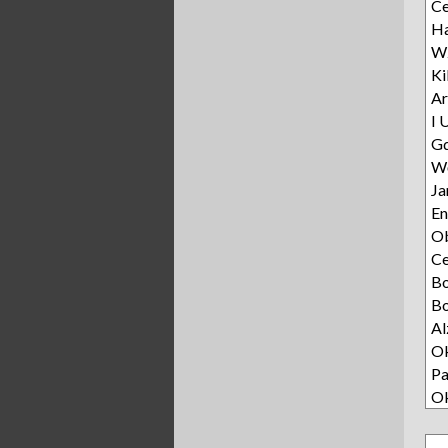
Ce
Ha
Wz
Ki
Ar
I 
Gd
Wę
Ja
E
Ob
C
B
Bo
Al
Ok
Pa
O