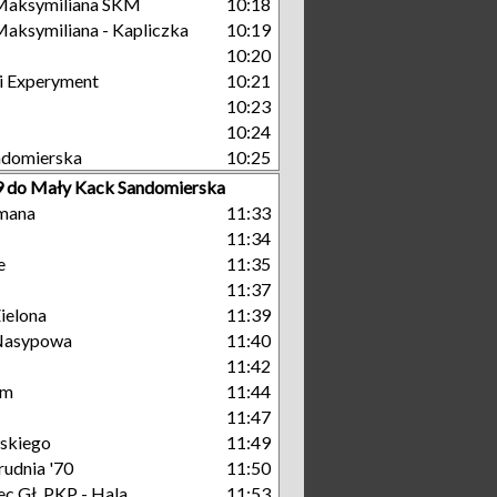
Maksymiliana SKM
10:18
aksymiliana - Kapliczka
10:19
10:20
i Experyment
10:21
10:23
10:24
ndomierska
10:25
 9 do Mały Kack Sandomierska
mana
11:33
11:34
e
11:35
11:37
ielona
11:39
Nasypowa
11:40
11:42
um
11:44
11:47
skiego
11:49
rudnia '70
11:50
c Gł. PKP - Hala
11:53