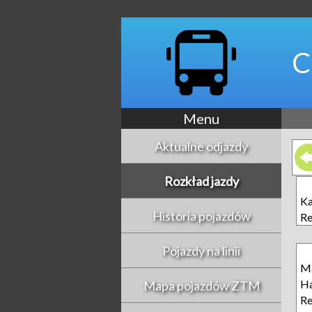
C
Menu
Aktualne odjazdy
Rozkład jazdy
Ka
Historia pojazdów
R
Pojazdy na linii
Ma
Ha
Mapa pojazdów ZTM
R