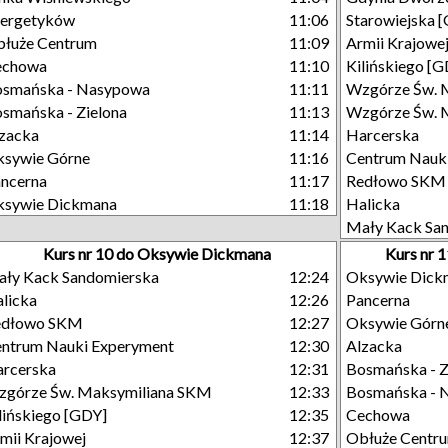
nergetyków
11:06
Starowiejska 
łuże Centrum
11:09
Armii Krajowe
echowa
11:10
Kilińskiego [
osmańska - Nasypowa
11:11
Wzgórze Św. 
smańska - Zielona
11:13
Wzgórze Św. M
zacka
11:14
Harcerska
sywie Górne
11:16
Centrum Nauk
ncerna
11:17
Redłowo SKM
ksywie Dickmana
11:18
Halicka
Mały Kack Sa
Kurs nr 10 do Oksywie Dickmana
Kurs nr 
ły Kack Sandomierska
12:24
Oksywie Dick
licka
12:26
Pancerna
edłowo SKM
12:27
Oksywie Górn
ntrum Nauki Experyment
12:30
Alzacka
rcerska
12:31
Bosmańska - Z
górze Św. Maksymiliana SKM
12:33
Bosmańska - 
lińskiego [GDY]
12:35
Cechowa
mii Krajowej
12:37
Obłuże Centr