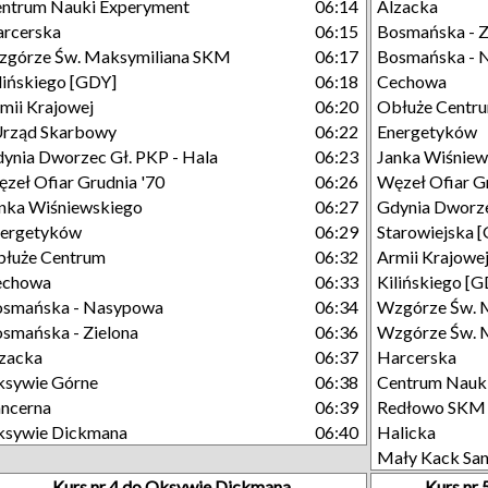
ntrum Nauki Experyment
06:14
Alzacka
rcerska
06:15
Bosmańska - Z
górze Św. Maksymiliana SKM
06:17
Bosmańska - 
lińskiego [GDY]
06:18
Cechowa
mii Krajowej
06:20
Obłuże Centr
Urząd Skarbowy
06:22
Energetyków
ynia Dworzec Gł. PKP - Hala
06:23
Janka Wiśniew
zeł Ofiar Grudnia '70
06:26
Węzeł Ofiar G
nka Wiśniewskiego
06:27
Gdynia Dworze
nergetyków
06:29
Starowiejska 
łuże Centrum
06:32
Armii Krajowe
echowa
06:33
Kilińskiego [
osmańska - Nasypowa
06:34
Wzgórze Św. 
smańska - Zielona
06:36
Wzgórze Św. M
zacka
06:37
Harcerska
sywie Górne
06:38
Centrum Nauk
ncerna
06:39
Redłowo SKM
ksywie Dickmana
06:40
Halicka
Mały Kack Sa
Kurs nr 4 do Oksywie Dickmana
Kurs nr