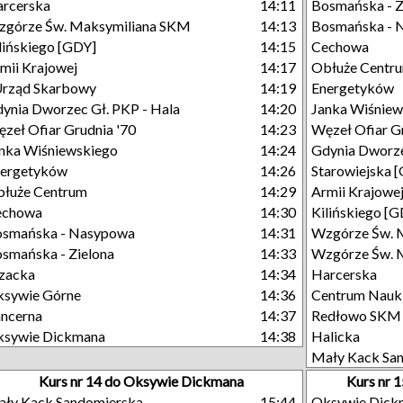
rcerska
14:11
Bosmańska - Z
górze Św. Maksymiliana SKM
14:13
Bosmańska - 
lińskiego [GDY]
14:15
Cechowa
mii Krajowej
14:17
Obłuże Centr
Urząd Skarbowy
14:19
Energetyków
ynia Dworzec Gł. PKP - Hala
14:20
Janka Wiśniew
zeł Ofiar Grudnia '70
14:23
Węzeł Ofiar G
nka Wiśniewskiego
14:24
Gdynia Dworze
nergetyków
14:26
Starowiejska 
łuże Centrum
14:29
Armii Krajowe
echowa
14:30
Kilińskiego [
osmańska - Nasypowa
14:31
Wzgórze Św. 
smańska - Zielona
14:33
Wzgórze Św. M
zacka
14:34
Harcerska
sywie Górne
14:36
Centrum Nauk
ncerna
14:37
Redłowo SKM
ksywie Dickmana
14:38
Halicka
Mały Kack Sa
Kurs nr 14 do Oksywie Dickmana
Kurs nr 
ły Kack Sandomierska
15:44
Oksywie Dick