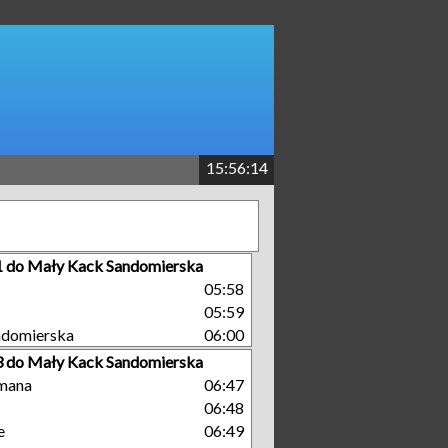
15:56:15
 1 do Mały Kack Sandomierska
05:58
05:59
ndomierska
06:00
 3 do Mały Kack Sandomierska
mana
06:47
06:48
e
06:49