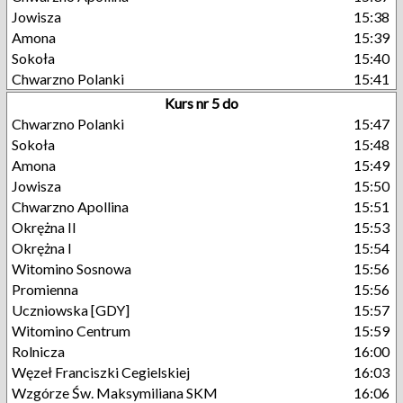
Jowisza
15:38
Amona
15:39
Sokoła
15:40
Chwarzno Polanki
15:41
Kurs nr 5 do
Chwarzno Polanki
15:47
Sokoła
15:48
Amona
15:49
Jowisza
15:50
Chwarzno Apollina
15:51
Okrężna II
15:53
Okrężna I
15:54
Witomino Sosnowa
15:56
Promienna
15:56
Uczniowska [GDY]
15:57
Witomino Centrum
15:59
Rolnicza
16:00
Węzeł Franciszki Cegielskiej
16:03
Wzgórze Św. Maksymiliana SKM
16:06