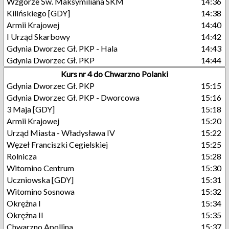
Wzgórze Św. Maksymiliana SKM
14:36
Kilińskiego [GDY]
14:38
Armii Krajowej
14:40
I Urząd Skarbowy
14:42
Gdynia Dworzec Gł. PKP - Hala
14:43
Gdynia Dworzec Gł. PKP
14:44
Kurs nr 4 do Chwarzno Polanki
Gdynia Dworzec Gł. PKP
15:15
Gdynia Dworzec Gł. PKP - Dworcowa
15:16
3 Maja [GDY]
15:18
Armii Krajowej
15:20
Urząd Miasta - Władysława IV
15:22
Węzeł Franciszki Cegielskiej
15:25
Rolnicza
15:28
Witomino Centrum
15:30
Uczniowska [GDY]
15:31
Witomino Sosnowa
15:32
Okrężna I
15:34
Okrężna II
15:35
Chwarzno Apollina
15:37