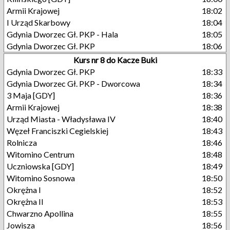
Armii Krajowej
18:02
I Urząd Skarbowy
18:04
Gdynia Dworzec Gł. PKP - Hala
18:05
Gdynia Dworzec Gł. PKP
18:06
Kurs nr 8 do Kacze Buki
Gdynia Dworzec Gł. PKP
18:33
Gdynia Dworzec Gł. PKP - Dworcowa
18:34
3 Maja [GDY]
18:36
Armii Krajowej
18:38
Urząd Miasta - Władysława IV
18:40
Węzeł Franciszki Cegielskiej
18:43
Rolnicza
18:46
Witomino Centrum
18:48
Uczniowska [GDY]
18:49
Witomino Sosnowa
18:50
Okrężna I
18:52
Okrężna II
18:53
Chwarzno Apollina
18:55
Jowisza
18:56