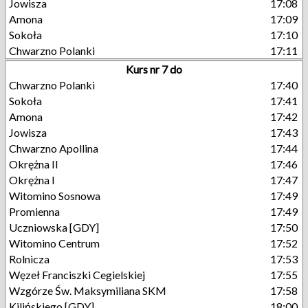
Jowisza
17:08
Amona
17:09
Sokoła
17:10
Chwarzno Polanki
17:11
Kurs nr 7 do
Chwarzno Polanki
17:40
Sokoła
17:41
Amona
17:42
Jowisza
17:43
Chwarzno Apollina
17:44
Okrężna II
17:46
Okrężna I
17:47
Witomino Sosnowa
17:49
Promienna
17:49
Uczniowska [GDY]
17:50
Witomino Centrum
17:52
Rolnicza
17:53
Węzeł Franciszki Cegielskiej
17:55
Wzgórze Św. Maksymiliana SKM
17:58
Kilińskiego [GDY]
18:00