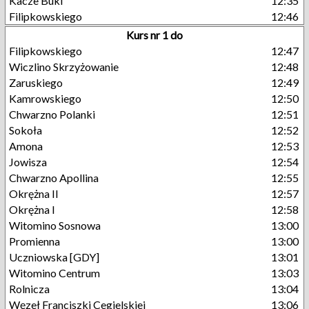
Kacze Buki
12:35
Filipkowskiego
12:46
Kurs nr 1 do
Filipkowskiego
12:47
Wiczlino Skrzyżowanie
12:48
Zaruskiego
12:49
Kamrowskiego
12:50
Chwarzno Polanki
12:51
Sokoła
12:52
Amona
12:53
Jowisza
12:54
Chwarzno Apollina
12:55
Okrężna II
12:57
Okrężna I
12:58
Witomino Sosnowa
13:00
Promienna
13:00
Uczniowska [GDY]
13:01
Witomino Centrum
13:03
Rolnicza
13:04
Węzeł Franciszki Cegielskiej
13:06