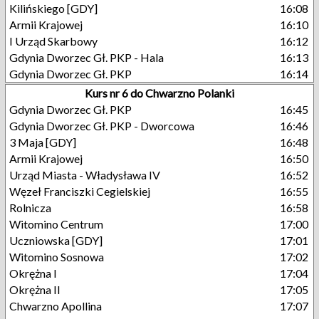
Kilińskiego [GDY]
16:08
Armii Krajowej
16:10
I Urząd Skarbowy
16:12
Gdynia Dworzec Gł. PKP - Hala
16:13
Gdynia Dworzec Gł. PKP
16:14
Kurs nr 6 do Chwarzno Polanki
Gdynia Dworzec Gł. PKP
16:45
Gdynia Dworzec Gł. PKP - Dworcowa
16:46
3 Maja [GDY]
16:48
Armii Krajowej
16:50
Urząd Miasta - Władysława IV
16:52
Węzeł Franciszki Cegielskiej
16:55
Rolnicza
16:58
Witomino Centrum
17:00
Uczniowska [GDY]
17:01
Witomino Sosnowa
17:02
Okrężna I
17:04
Okrężna II
17:05
Chwarzno Apollina
17:07