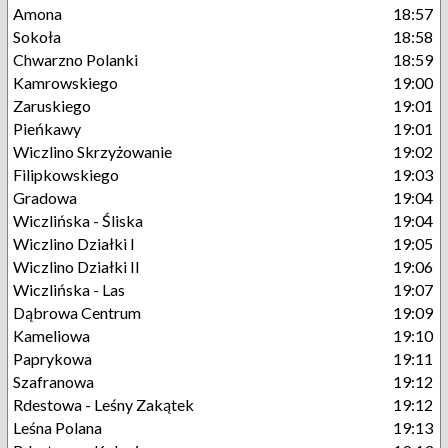
Amona
18:57
Sokoła
18:58
Chwarzno Polanki
18:59
Kamrowskiego
19:00
Zaruskiego
19:01
Pieńkawy
19:01
Wiczlino Skrzyżowanie
19:02
Filipkowskiego
19:03
Gradowa
19:04
Wiczlińska - Śliska
19:04
Wiczlino Działki I
19:05
Wiczlino Działki II
19:06
Wiczlińska - Las
19:07
Dąbrowa Centrum
19:09
Kameliowa
19:10
Paprykowa
19:11
Szafranowa
19:12
Rdestowa - Leśny Zakątek
19:12
Leśna Polana
19:13