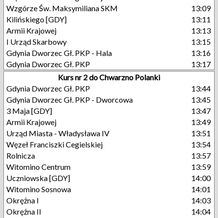
Wzgórze Św. Maksymiliana SKM
13:09
Kilińskiego [GDY]
13:11
Armii Krajowej
13:13
I Urząd Skarbowy
13:15
Gdynia Dworzec Gł. PKP - Hala
13:16
Gdynia Dworzec Gł. PKP
13:17
Kurs nr 2 do Chwarzno Polanki
Gdynia Dworzec Gł. PKP
13:44
Gdynia Dworzec Gł. PKP - Dworcowa
13:45
3 Maja [GDY]
13:47
Armii Krajowej
13:49
Urząd Miasta - Władysława IV
13:51
Węzeł Franciszki Cegielskiej
13:54
Rolnicza
13:57
Witomino Centrum
13:59
Uczniowska [GDY]
14:00
Witomino Sosnowa
14:01
Okrężna I
14:03
Okrężna II
14:04