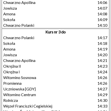
Chwarzno Apollina
14:06
Jowisza
14:07
Amona
14:08
Sokoła
14:09
Chwarzno Polanki
14:10
Kurs nr 3 do
Chwarzno Polanki
14:17
Sokoła
14:18
Amona
14:19
Jowisza
14:20
Chwarzno Apollina
14:21
Okrężna II
14:23
Okrężna I
14:24
Witomino Sosnowa
14:26
Promienna
14:26
Uczniowska [GDY]
14:27
Witomino Centrum
14:29
Rolnicza
14:30
Węzeł Franciszki Cegielskiej
14:33