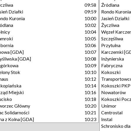
czliwa
09:58
Źródlana
sień Działki
09:59
Rondo Kuronia
ndo Kuronia
10:00
Jasień Działki
ódlana
10:02
Życzliwa
lnicy
10:04
Węzeł Karcze
amroki
10:05
Szczęśliwa
bornia
10:06
Przytulna
powa [GDA]
10:07
Karczemki [G
śliwska [GDA]
10:08
Inżynierska
agórkowa
10:09
Fabryczna
elony Stok
10:10
Kokoszki
maus
10:12
Transportowc
kopiańska
10:14
Kokoszki PKP
ząd Miejski
10:16
Nowatorów
cisko
10:18
Kokoszki Poc
worzec Główny
10:20
Unimor
ac Solidarności
10:21
Centrostal
na z Kolna [GDA]
10:23
Instal
Schronisko dl