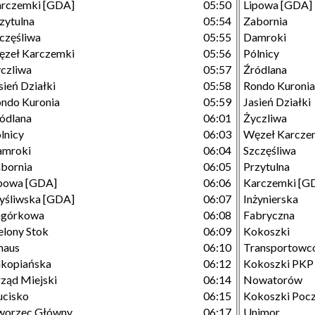
rczemki [GDA]
05:50
Lipowa [GDA]
zytulna
05:54
Zabornia
częśliwa
05:55
Damroki
zeł Karczemki
05:56
Pólnicy
czliwa
05:57
Źródlana
sień Działki
05:58
Rondo Kuronia
ndo Kuronia
05:59
Jasień Działki
ódlana
06:01
Życzliwa
lnicy
06:03
Węzeł Karcze
amroki
06:04
Szczęśliwa
bornia
06:05
Przytulna
powa [GDA]
06:06
Karczemki [G
śliwska [GDA]
06:07
Inżynierska
agórkowa
06:08
Fabryczna
elony Stok
06:09
Kokoszki
maus
06:10
Transportowc
kopiańska
06:12
Kokoszki PKP
ząd Miejski
06:14
Nowatorów
cisko
06:15
Kokoszki Poc
worzec Główny
06:17
Unimor