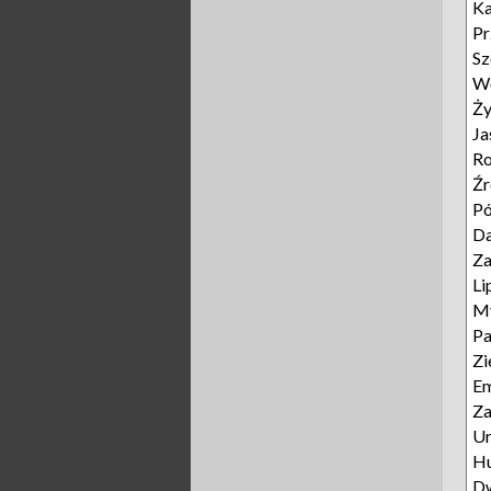
Ka
Pr
Sz
Wę
Ży
Ja
Ro
Źr
Pó
D
Za
Li
My
P
Zi
E
Za
Ur
Hu
D