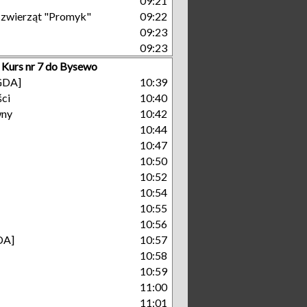
09:21
a zwierząt "Promyk"
09:22
09:23
09:23
Kurs nr 7 do Bysewo
[GDA]
10:39
ści
10:40
wny
10:42
10:44
10:47
10:50
10:52
10:54
10:55
10:56
DA]
10:57
10:58
10:59
11:00
11:01