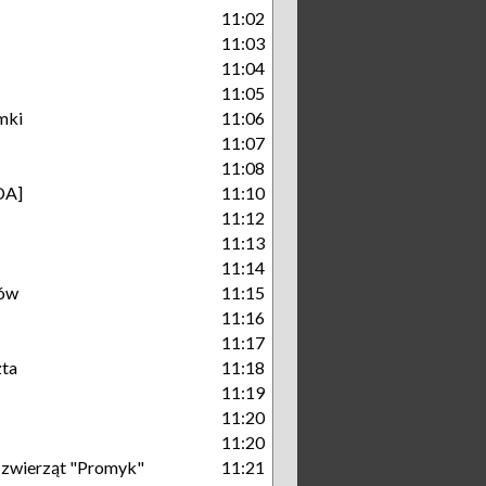
11:02
11:03
11:04
11:05
mki
11:06
11:07
11:08
DA]
11:10
11:12
11:13
11:14
ów
11:15
11:16
11:17
zta
11:18
11:19
11:20
11:20
a zwierząt "Promyk"
11:21