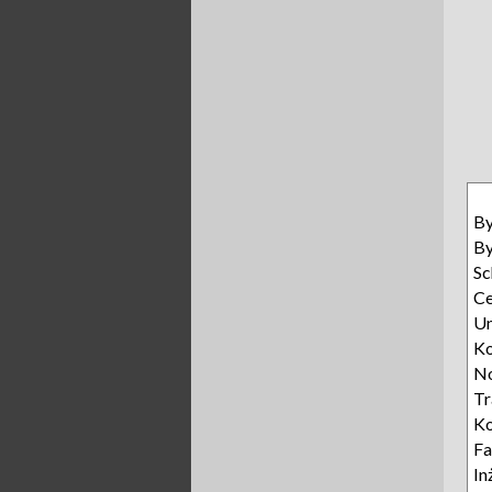
B
B
Sc
Ce
U
Ko
N
T
Ko
Fa
In