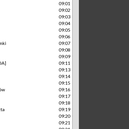
09:01
09:02
09:03
09:04
09:05
09:06
mki
09:07
09:08
09:09
DA]
09:11
09:13
09:14
09:15
ów
09:16
09:17
09:18
zta
09:19
09:20
09:21