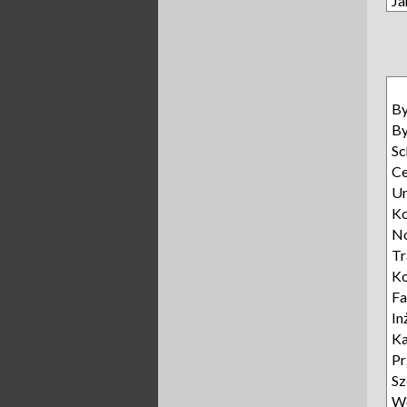
Ja
B
B
Sc
Ce
U
Ko
N
T
Ko
Fa
In
Ka
Pr
Sz
Wę