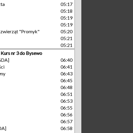
zta
05:17
05:18
05:19
05:19
a zwierząt "Promyk"
05:20
05:21
05:21
Kurs nr 3 do Bysewo
[GDA]
06:40
ści
06:41
wny
06:43
06:45
06:48
06:51
06:53
06:55
06:56
06:57
DA]
06:58