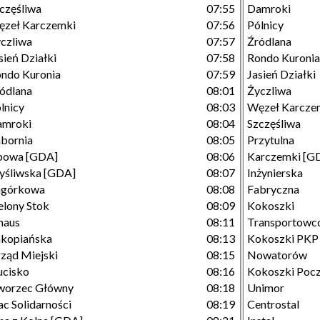
częśliwa
07:55
Damroki
zeł Karczemki
07:56
Pólnicy
czliwa
07:57
Źródlana
sień Działki
07:58
Rondo Kuronia
ndo Kuronia
07:59
Jasień Działki
ódlana
08:01
Życzliwa
lnicy
08:03
Węzeł Karcze
amroki
08:04
Szczęśliwa
bornia
08:05
Przytulna
powa [GDA]
08:06
Karczemki [G
śliwska [GDA]
08:07
Inżynierska
agórkowa
08:08
Fabryczna
elony Stok
08:09
Kokoszki
maus
08:11
Transportowc
kopiańska
08:13
Kokoszki PKP
ząd Miejski
08:15
Nowatorów
cisko
08:16
Kokoszki Poc
worzec Główny
08:18
Unimor
ac Solidarności
08:19
Centrostal