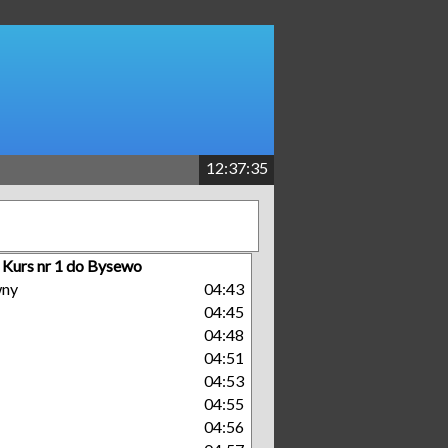
12:37:36
Kurs nr 1 do Bysewo
wny
04:43
04:45
04:48
04:51
04:53
04:55
04:56