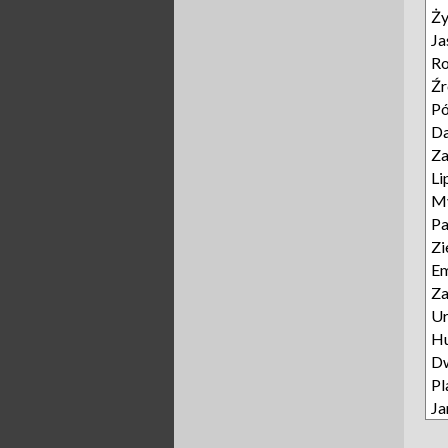
Ży
Ja
Ro
Źr
Pó
D
Za
Li
My
P
Zi
E
Za
Ur
Hu
D
Pl
Ja