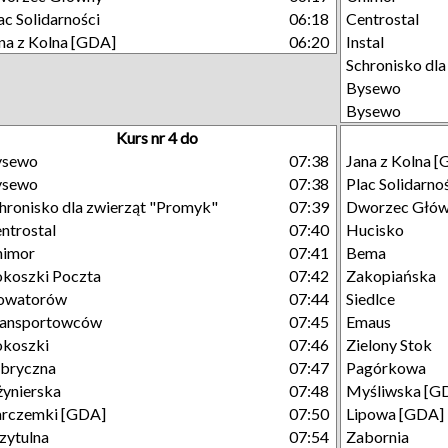
ac Solidarności
06:18
Centrostal
na z Kolna [GDA]
06:20
Instal
Schronisko dl
Bysewo
Bysewo
Kurs nr 4 do
ysewo
07:38
Jana z Kolna 
ysewo
07:38
Plac Solidarno
hronisko dla zwierząt "Promyk"
07:39
Dworzec Głó
ntrostal
07:40
Hucisko
nimor
07:41
Bema
koszki Poczta
07:42
Zakopiańska
owatorów
07:44
Siedlce
ransportowców
07:45
Emaus
koszki
07:46
Zielony Stok
bryczna
07:47
Pagórkowa
żynierska
07:48
Myśliwska [G
rczemki [GDA]
07:50
Lipowa [GDA]
zytulna
07:54
Zabornia