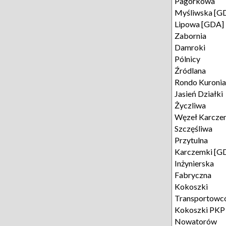
Pagórkowa
Myśliwska [G
Lipowa [GDA]
Zabornia
Damroki
Pólnicy
Źródlana
Rondo Kuronia
Jasień Działki
Życzliwa
Węzeł Karcze
Szczęśliwa
Przytulna
Karczemki [G
Inżynierska
Fabryczna
Kokoszki
Transportowc
Kokoszki PKP
Nowatorów