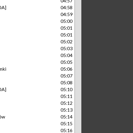
04:57
DA]
04:58
04:59
05:00
05:01
05:01
05:02
05:03
05:04
05:05
mki
05:06
05:07
05:08
DA]
05:10
05:11
05:12
05:13
ów
05:14
05:15
05:16