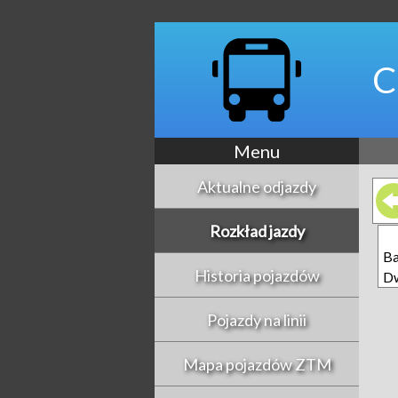
C
Menu
Aktualne odjazdy
Rozkład jazdy
Ba
Historia pojazdów
D
Pojazdy na linii
Mapa pojazdów ZTM