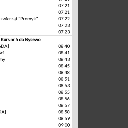
07:21
07:21
a zwierząt "Promyk"
07:22
07:23
07:23
Kurs nr 5 do Bysewo
[GDA]
08:40
ści
08:41
wny
08:43
08:45
08:48
08:51
08:53
08:55
08:56
08:57
DA]
08:58
08:59
09:00