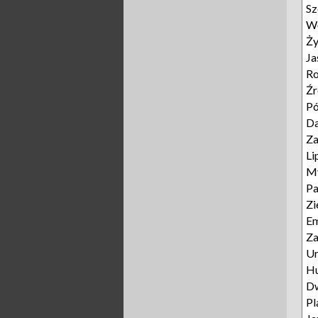
Sz
Wę
Ży
Ja
Ro
Źr
Pó
D
Za
Li
My
P
Zi
E
Za
Ur
Hu
D
Pl