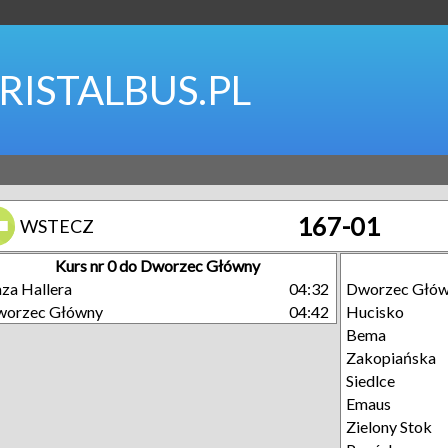
RISTALBUS.PL
167-01
WSTECZ
Kurs nr 0 do Dworzec Główny
za Hallera
04:32
Dworzec Głó
worzec Główny
04:42
Hucisko
Bema
Zakopiańska
Siedlce
Emaus
Zielony Stok