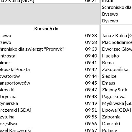
na z Kolna [GDA]
08:21
Instal
Schronisko dl
Bysewo
Bysewo
Kurs nr 6 do
ysewo
09:38
Jana z Kolna 
ysewo
09:38
Plac Solidarno
hronisko dla zwierząt "Promyk"
09:39
Dworzec Głó
ntrostal
09:40
Hucisko
nimor
09:41
Bema
koszki Poczta
09:42
Zakopiańska
owatorów
09:44
Siedlce
ransportowców
09:45
Emaus
koszki
09:47
Zielony Stok
bryczna
09:48
Pagórkowa
żynierska
09:49
Myśliwska [G
rczemki [GDA]
09:51
Lipowa [GDA]
zytulna
09:55
Zabornia
częśliwa
09:56
Damroki
zeł Karczemki
09:57
Pólnicy