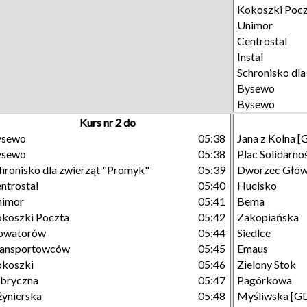
Kokoszki Poc
Unimor
Centrostal
Instal
Schronisko dl
Bysewo
Bysewo
Kurs nr 2 do
ysewo
05:38
Jana z Kolna 
ysewo
05:38
Plac Solidarno
hronisko dla zwierząt "Promyk"
05:39
Dworzec Głó
ntrostal
05:40
Hucisko
nimor
05:41
Bema
koszki Poczta
05:42
Zakopiańska
owatorów
05:44
Siedlce
ransportowców
05:45
Emaus
koszki
05:46
Zielony Stok
bryczna
05:47
Pagórkowa
żynierska
05:48
Myśliwska [G