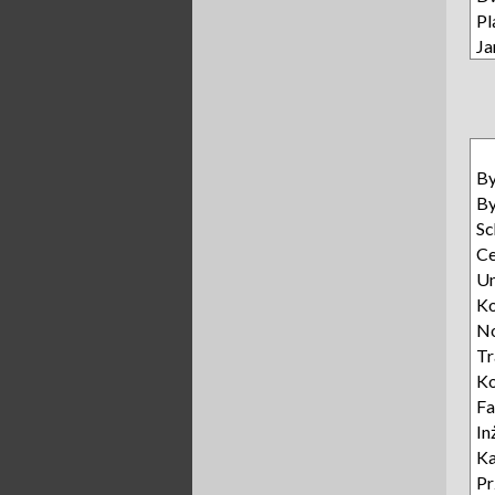
Pl
Ja
B
B
Sc
Ce
U
Ko
N
T
Ko
Fa
In
Ka
Pr