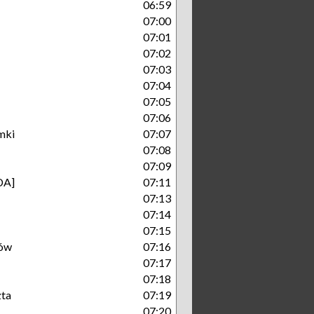
06:59
07:00
07:01
07:02
07:03
07:04
07:05
07:06
mki
07:07
07:08
07:09
DA]
07:11
07:13
07:14
07:15
ów
07:16
07:17
07:18
zta
07:19
07:20