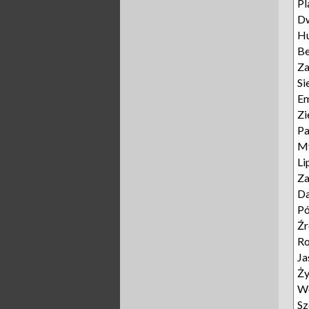
Pl
D
Hu
B
Za
Si
E
Zi
P
My
Li
Za
D
Pó
Źr
Ro
Ja
Ży
Wę
Sz