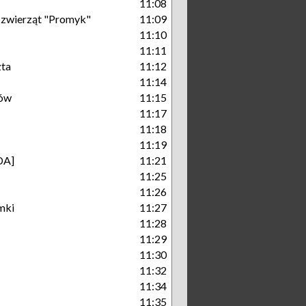
11:08
a zwierząt "Promyk"
11:09
11:10
11:11
zta
11:12
11:14
ów
11:15
11:17
11:18
11:19
DA]
11:21
11:25
11:26
mki
11:27
11:28
11:29
11:30
11:32
11:34
11:35