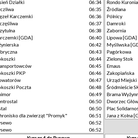
sień Działki
06:34
Rondo Kuronia
czliwa
06:35
Źródlana
zeł Karczemki
06:36
Pólnicy
częśliwa
06:37
Damroki
zytulna
06:38
Zabornia
rczemki [GDA]
06:40
Lipowa [GDA]
żynierska
06:42
Myśliwska [G
bryczna
06:43
Pagórkowa
koszki
06:44
Zielony Stok
ransportowców
06:45
Emaus
okoszki PKP
06:46
Zakopiańska
owatorów
06:47
Urząd Miejski
koszki Poczta
06:48
Śródmieście 
nimor
06:49
Brama Wyżyn
ntrostal
06:50
Dworzec Głó
stal
06:50
Plac Solidarno
hronisko dla zwierząt "Promyk"
06:51
Jana z Kolna 
ysewo
06:52
ysewo
06:52
Kurs nr 4 do Bysewo
Kurs 