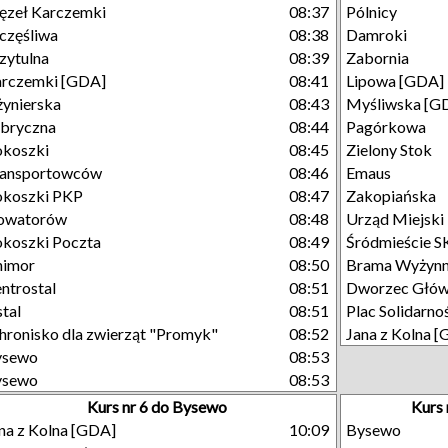
zeł Karczemki
08:37
Pólnicy
częśliwa
08:38
Damroki
zytulna
08:39
Zabornia
rczemki [GDA]
08:41
Lipowa [GDA]
żynierska
08:43
Myśliwska [G
bryczna
08:44
Pagórkowa
koszki
08:45
Zielony Stok
ransportowców
08:46
Emaus
okoszki PKP
08:47
Zakopiańska
owatorów
08:48
Urząd Miejski
koszki Poczta
08:49
Śródmieście 
nimor
08:50
Brama Wyżyn
ntrostal
08:51
Dworzec Głó
stal
08:51
Plac Solidarno
hronisko dla zwierząt "Promyk"
08:52
Jana z Kolna 
ysewo
08:53
ysewo
08:53
Kurs nr 6 do Bysewo
Kurs 
na z Kolna [GDA]
10:09
Bysewo