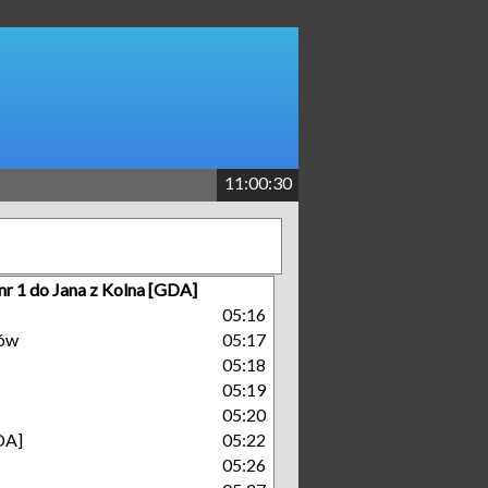
11:00:31
nr 1 do Jana z Kolna [GDA]
05:16
ów
05:17
05:18
05:19
05:20
DA]
05:22
05:26