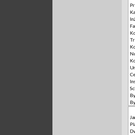
Pr
Ka
In
Fa
Ko
T
K
N
Ko
U
Ce
In
Sc
B
B
Ja
Pl
D