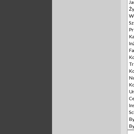
Ja
Ży
Wę
Sz
Pr
Ka
In
Fa
Ko
T
K
N
Ko
U
Ce
In
Sc
B
B