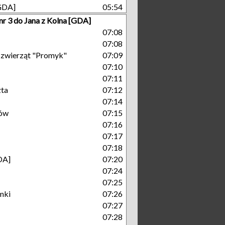
[GDA]
05:54
nr 3 do Jana z Kolna [GDA]
07:08
07:08
a zwierząt "Promyk"
07:09
07:10
07:11
zta
07:12
07:14
ów
07:15
07:16
07:17
07:18
DA]
07:20
07:24
07:25
mki
07:26
07:27
07:28