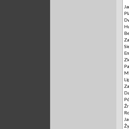
Ja
Pl
D
Hu
B
Za
Si
E
Zi
P
My
Li
Za
D
Pó
Źr
Ro
Ja
Ży