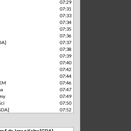
07:29
07:31
07:33
07:34
07:35
07:36
DA]
07:37
07:38
07:39
07:40
07:42
07:44
SKM
07:46
na
07:47
wny
07:49
ści
07:50
[GDA]
07:52
nr 5 do Jana z Kolna [GDA]