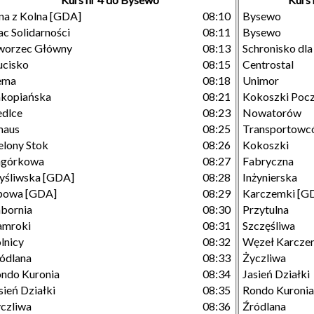
na z Kolna [GDA]
08:10
Bysewo
ac Solidarności
08:11
Bysewo
worzec Główny
08:13
Schronisko dl
cisko
08:15
Centrostal
ema
08:18
Unimor
kopiańska
08:21
Kokoszki Poc
edlce
08:23
Nowatorów
maus
08:25
Transportowc
elony Stok
08:26
Kokoszki
agórkowa
08:27
Fabryczna
śliwska [GDA]
08:28
Inżynierska
powa [GDA]
08:29
Karczemki [G
bornia
08:30
Przytulna
amroki
08:31
Szczęśliwa
lnicy
08:32
Węzeł Karcze
ódlana
08:33
Życzliwa
ndo Kuronia
08:34
Jasień Działki
sień Działki
08:35
Rondo Kuronia
czliwa
08:36
Źródlana