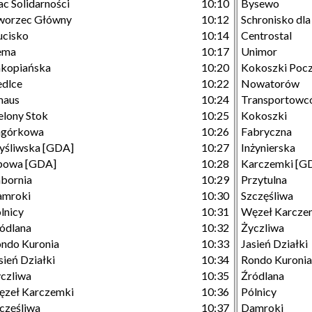
ac Solidarności
10:10
Bysewo
worzec Główny
10:12
Schronisko dl
cisko
10:14
Centrostal
ema
10:17
Unimor
kopiańska
10:20
Kokoszki Poc
edlce
10:22
Nowatorów
maus
10:24
Transportowc
elony Stok
10:25
Kokoszki
agórkowa
10:26
Fabryczna
śliwska [GDA]
10:27
Inżynierska
powa [GDA]
10:28
Karczemki [G
bornia
10:29
Przytulna
amroki
10:30
Szczęśliwa
lnicy
10:31
Węzeł Karcze
ódlana
10:32
Życzliwa
ndo Kuronia
10:33
Jasień Działki
sień Działki
10:34
Rondo Kuronia
czliwa
10:35
Źródlana
zeł Karczemki
10:36
Pólnicy
częśliwa
10:37
Damroki