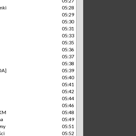
05:27
mki
05:28
05:29
05:30
05:31
05:33
05:35
05:36
05:37
05:38
DA]
05:39
05:40
05:41
05:42
05:44
05:46
SKM
05:48
na
05:49
wny
05:51
ści
05:52