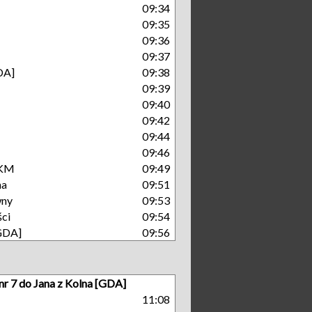
09:34
09:35
09:36
09:37
DA]
09:38
09:39
09:40
09:42
09:44
09:46
SKM
09:49
na
09:51
wny
09:53
ści
09:54
[GDA]
09:56
nr 7 do Jana z Kolna [GDA]
11:08