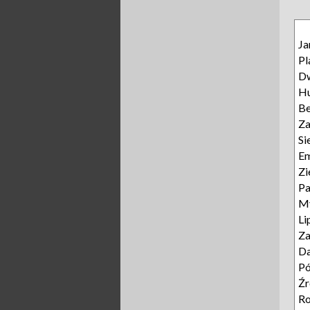
Ja
Pl
D
Hu
B
Za
Si
E
Zi
P
My
Li
Za
D
Pó
Źr
Ro