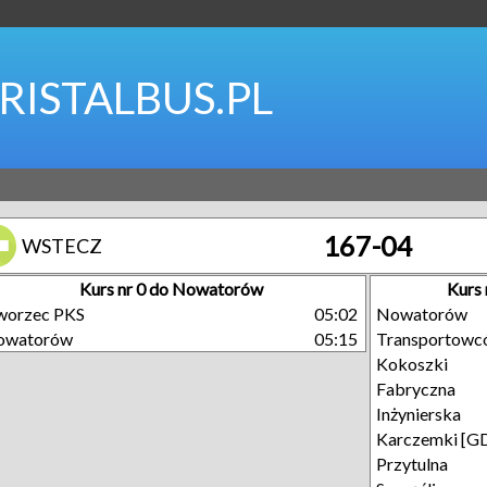
RISTALBUS.PL
167-04
WSTECZ
Kurs nr 0 do Nowatorów
Kurs 
worzec PKS
05:02
Nowatorów
owatorów
05:15
Transportowc
Kokoszki
Fabryczna
Inżynierska
Karczemki [G
Przytulna