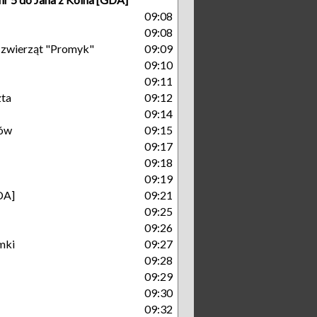
09:08
09:08
a zwierząt "Promyk"
09:09
09:10
09:11
zta
09:12
09:14
ów
09:15
09:17
09:18
09:19
DA]
09:21
09:25
09:26
mki
09:27
09:28
09:29
09:30
09:32