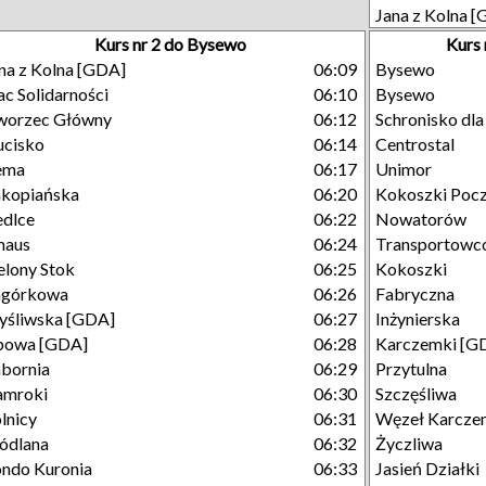
Jana z Kolna 
Kurs nr 2 do Bysewo
Kurs 
na z Kolna [GDA]
06:09
Bysewo
ac Solidarności
06:10
Bysewo
worzec Główny
06:12
Schronisko dl
cisko
06:14
Centrostal
ema
06:17
Unimor
kopiańska
06:20
Kokoszki Poc
edlce
06:22
Nowatorów
maus
06:24
Transportowc
elony Stok
06:25
Kokoszki
agórkowa
06:26
Fabryczna
śliwska [GDA]
06:27
Inżynierska
powa [GDA]
06:28
Karczemki [G
bornia
06:29
Przytulna
amroki
06:30
Szczęśliwa
lnicy
06:31
Węzeł Karcze
ódlana
06:32
Życzliwa
ndo Kuronia
06:33
Jasień Działki