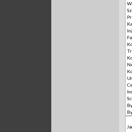
Wę
Sz
Pr
Ka
In
Fa
Ko
T
K
N
Ko
U
Ce
In
Sc
B
B
Ja