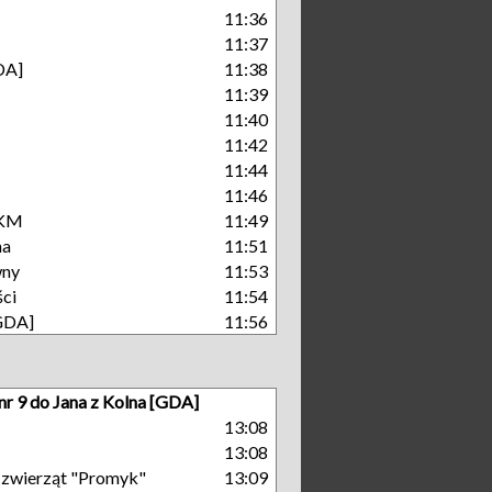
11:36
11:37
DA]
11:38
11:39
11:40
11:42
11:44
11:46
SKM
11:49
na
11:51
wny
11:53
ści
11:54
[GDA]
11:56
nr 9 do Jana z Kolna [GDA]
13:08
13:08
a zwierząt "Promyk"
13:09