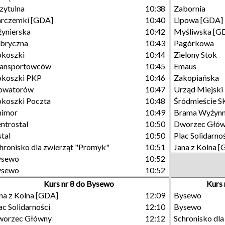
zytulna
10:38
Zabornia
rczemki [GDA]
10:40
Lipowa [GDA]
żynierska
10:42
Myśliwska [G
bryczna
10:43
Pagórkowa
koszki
10:44
Zielony Stok
ransportowców
10:45
Emaus
okoszki PKP
10:46
Zakopiańska
owatorów
10:47
Urząd Miejski
koszki Poczta
10:48
Śródmieście 
nimor
10:49
Brama Wyżyn
ntrostal
10:50
Dworzec Głó
stal
10:50
Plac Solidarno
hronisko dla zwierząt "Promyk"
10:51
Jana z Kolna 
ysewo
10:52
ysewo
10:52
Kurs nr 8 do Bysewo
Kurs 
na z Kolna [GDA]
12:09
Bysewo
ac Solidarności
12:10
Bysewo
worzec Główny
12:12
Schronisko dl