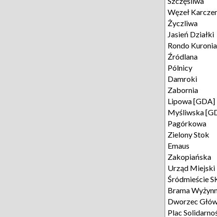
Szczęśliwa
Węzeł Karcze
Życzliwa
Jasień Działki
Rondo Kuronia
Źródlana
Pólnicy
Damroki
Zabornia
Lipowa [GDA]
Myśliwska [G
Pagórkowa
Zielony Stok
Emaus
Zakopiańska
Urząd Miejski
Śródmieście 
Brama Wyżyn
Dworzec Głó
Plac Solidarno