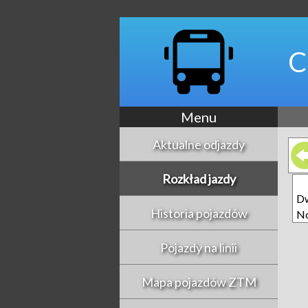
C
Menu
Aktualne odjazdy
Rozkład jazdy
D
Historia pojazdów
N
Pojazdy na linii
Mapa pojazdów ZTM