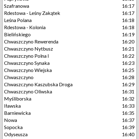
Szafranowa
16:17
Rdestowa - Leśny Zakątek
16:17
Leśna Polana
16:18
Rdestowa - Kolonia
16:18
Bielińskiego
16:19
Chwaszczyno Rewerenda
16:20
Chwaszczyno Nytbusz
16:21
Chwaszczyno Polna I
16:22
Chwaszczyno Synaka
16:23
Chwaszczyno Wiejska
16:25
Chwaszczyno
16:28
Chwaszczyno Kaszubska Droga
16:29
Chwaszczyno Oliwska
16:31
Myśliborska
16:32
Iławska
16:33
Barniewicka
16:35
Nowa
16:37
Sopocka
16:39
Odyseusza
16:40