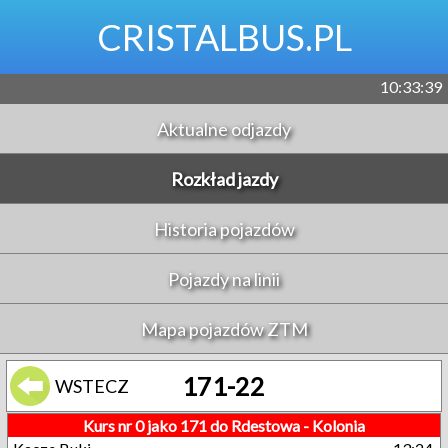
CRISTALBUS.PL
10:33:40
Aktualne odjazdy
Rozkład jazdy
Historia pojazdów
Pojazdy na linii
Mapa pojazdów ZTM
171-22
WSTECZ
Kurs nr 0 jako 171 do Rdestowa - Kolonia