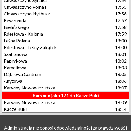
Chwaszczyno Synaka
17:54
Chwaszczyno Polna I
17:55
Chwaszczyno Nytbusz
17:56
Rewerenda
17:57
Bielińskiego
17:58
Rdestowa - Kolonia
17:59
Leśna Polana
18:00
Rdestowa - Leśny Zakątek
18:00
Szafranowa
18:01
Paprykowa
18:02
Kameliowa
18:03
Dąbrowa Centrum
18:05
Anyżowa
18:06
Karwiny Nowowiczlińska
18:07
Kurs nr 6 jako 171 do Kacze Buki
Karwiny Nowowiczlińska
18:09
Kacze Buki
18:14
Administracja nie ponosi odpowiedzialności za prawdziwość i