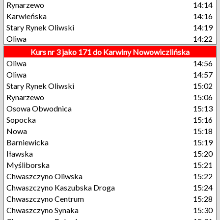
Rynarzewo
14:14
Karwieńska
14:16
Stary Rynek Oliwski
14:19
Oliwa
14:22
Kurs nr 3 jako 171 do Karwiny Nowowiczlińska
Oliwa
14:56
Oliwa
14:57
Stary Rynek Oliwski
15:02
Rynarzewo
15:06
Osowa Obwodnica
15:13
Sopocka
15:16
Nowa
15:18
Barniewicka
15:19
Iławska
15:20
Myśliborska
15:21
Chwaszczyno Oliwska
15:22
Chwaszczyno Kaszubska Droga
15:24
Chwaszczyno Centrum
15:28
Chwaszczyno Synaka
15:30