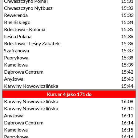
Chwaszczyno Polna I
15:31
Chwaszczyno Nytbusz
15:32
Rewerenda
15:33
Bielińskiego
15:34
Rdestowa - Kolonia
15:35
Leśna Polana
15:36
Rdestowa - Leśny Zakątek
15:36
Szafranowa
15:37
Paprykowa
15:38
Kameliowa
15:39
Dąbrowa Centrum
15:42
Anyżowa
15:43
Karwiny Nowowiczlińska
15:44
Kurs nr 4 jako 171 do
Karwiny Nowowiczlińska
16:08
Karwiny Nowowiczlińska
16:10
Anyżowa
16:11
Dąbrowa Centrum
16:14
Kameliowa
16:15
Paprykowa
16:16