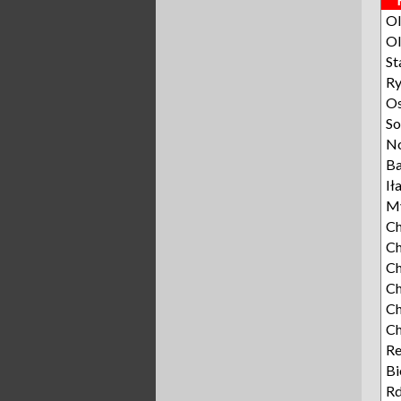
Ol
Ol
St
R
O
S
N
Ba
Ił
My
Ch
Ch
C
Ch
Ch
C
R
Bi
Rd