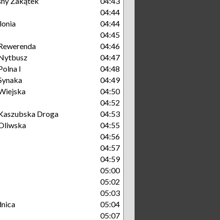
śny Zakątek
04:43
04:44
lonia
04:44
04:45
Rewerenda
04:46
Nytbusz
04:47
olna I
04:48
Synaka
04:49
Wiejska
04:50
04:52
Kaszubska Droga
04:53
Oliwska
04:55
04:56
04:57
04:59
05:00
05:02
05:03
nica
05:04
05:07