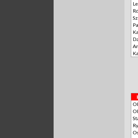
Le
Rd
Sz
P
K
D
A
Ka
Ol
Ol
St
R
O