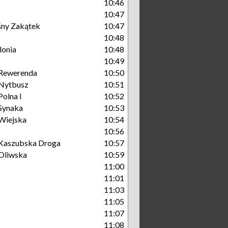
10:46
10:47
śny Zakątek
10:47
10:48
lonia
10:48
10:49
Rewerenda
10:50
Nytbusz
10:51
olna I
10:52
Synaka
10:53
Wiejska
10:54
10:56
Kaszubska Droga
10:57
Oliwska
10:59
11:00
11:01
11:03
11:05
11:07
11:08