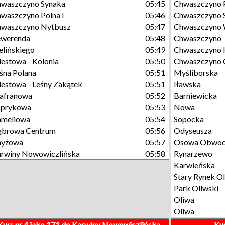
waszczyno Synaka
05:45
Chwaszczyno P
waszczyno Polna I
05:46
Chwaszczyno 
hwaszczyno Nytbusz
05:47
Chwaszczyno 
ewerenda
05:48
Chwaszczyno
elińskiego
05:49
Chwaszczyno 
estowa - Kolonia
05:50
Chwaszczyno 
śna Polana
05:51
Myśliborska
estowa - Leśny Zakątek
05:51
Iławska
afranowa
05:52
Barniewicka
aprykowa
05:53
Nowa
ameliowa
05:54
Sopocka
ąbrowa Centrum
05:56
Odyseusza
nyżowa
05:57
Osowa Obwod
rwiny Nowowiczlińska
05:58
Rynarzewo
Karwieńska
Stary Rynek Ol
Park Oliwski
Oliwa
Oliwa
Kurs nr 4 jako 171 do Karwiny Nowowiczlińska
Kur