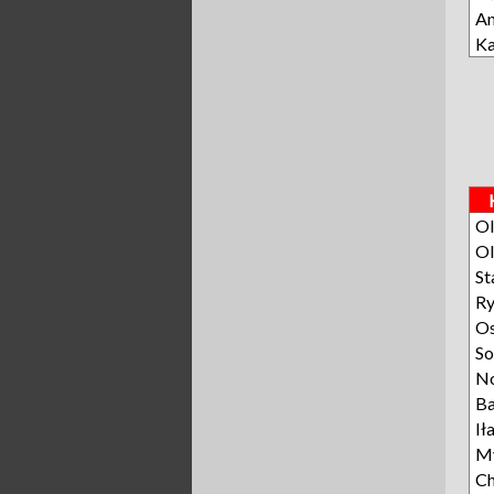
A
Ka
Ol
Ol
St
R
O
S
N
Ba
Ił
My
Ch