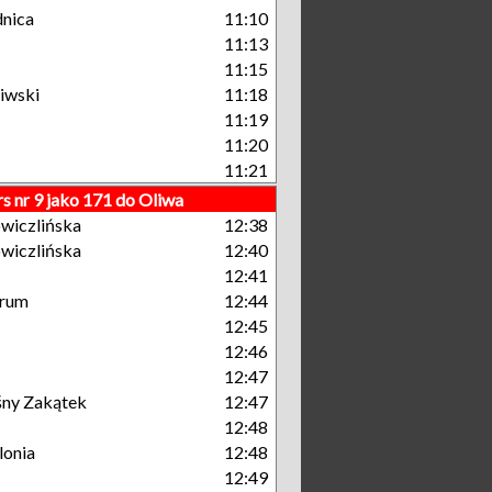
nica
11:10
11:13
11:15
iwski
11:18
11:19
11:20
11:21
s nr 9 jako 171 do Oliwa
wiczlińska
12:38
wiczlińska
12:40
12:41
trum
12:44
12:45
12:46
12:47
śny Zakątek
12:47
12:48
lonia
12:48
12:49