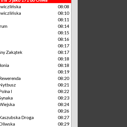
wiczlińska
08:08
wiczlińska
08:10
08:11
trum
08:14
08:15
08:16
08:17
śny Zakątek
08:17
08:18
lonia
08:18
08:19
Rewerenda
08:20
Nytbusz
08:21
olna I
08:22
Synaka
08:23
Wiejska
08:24
08:26
Kaszubska Droga
08:27
Oliwska
08:29