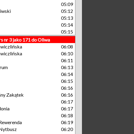
05:09
iwski
05:12
05:13
05:14
05:15
s nr 3 jako 171 do Oliwa
wiczlińska
06:08
wiczlińska
06:10
06:11
trum
06:13
06:14
06:15
06:16
śny Zakątek
06:16
06:17
lonia
06:17
06:18
Rewerenda
06:19
Nytbusz
06:20