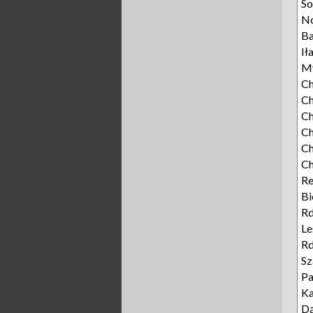
S
N
Ba
Ił
My
Ch
Ch
C
Ch
Ch
C
R
Bi
Rd
Le
Rd
Sz
P
K
D