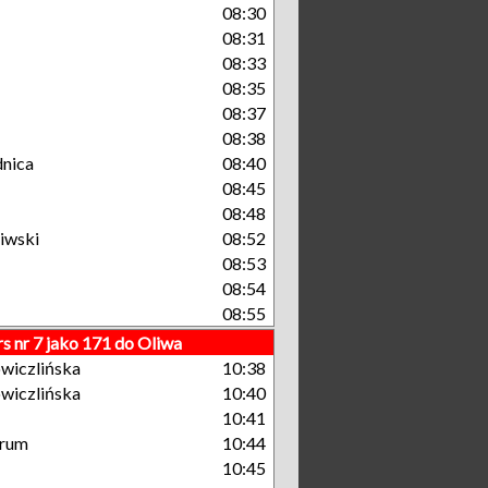
08:30
08:31
08:33
08:35
08:37
08:38
nica
08:40
08:45
08:48
iwski
08:52
08:53
08:54
08:55
s nr 7 jako 171 do Oliwa
wiczlińska
10:38
wiczlińska
10:40
10:41
trum
10:44
10:45