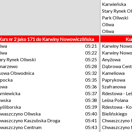
Karwieńska
Stary Rynek Ol
Park Oliwski
Oliwa
Oliwa
Kurs nr 2 jako 171 do Karwiny Nowowiczlińska
Kur
iwa
05:21
Karwiny Nowo
iwa
05:22
Karwiny Nowo
ary Rynek Oliwski
05:25
Anyżowa
ynarzewo
05:28
Dąbrowa Cen
sowa Obwodnica
05:32
Kameliowa
opocka
05:35
Paprykowa
owa
05:36
Szafranowa
rniewicka
05:37
Rdestowa - Le
awska
05:38
Leśna Polana
śliborska
05:39
Rdestowa - Ko
waszczyno Oliwska
05:40
Bielińskiego
waszczyno Kaszubska Droga
05:41
Chwaszczyno 
hwaszczyno Centrum
05:43
Chwaszczyno 