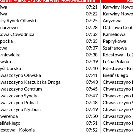
iwa
07:21
Karwiny Nowo
iwa
07:22
Karwiny Nowo
ary Rynek Oliwski
07:25
Anyżowa
ynarzewo
07:28
Dąbrowa Cen
sowa Obwodnica
07:32
Kameliowa
opocka
07:35
Paprykowa
owa
07:37
Szafranowa
rniewicka
07:38
Rdestowa - Le
awska
07:39
Leśna Polana
śliborska
07:40
Rdestowa - Ko
waszczyno Oliwska
07:41
Bielińskiego
waszczyno Kaszubska Droga
07:43
Chwaszczyno 
hwaszczyno Centrum
07:45
Chwaszczyno 
waszczyno Synaka
07:47
Chwaszczyno P
waszczyno Polna I
07:48
Chwaszczyno 
hwaszczyno Nytbusz
07:49
Chwaszczyno 
ewerenda
07:50
Chwaszczyno
elińskiego
07:51
Chwaszczyno 
estowa - Kolonia
07:52
Chwaszczyno 