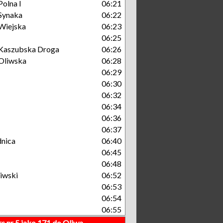
olna I
06:21
Synaka
06:22
Wiejska
06:23
06:25
Kaszubska Droga
06:26
Oliwska
06:28
06:29
06:30
06:32
06:34
06:36
06:37
nica
06:40
06:45
06:48
iwski
06:52
06:53
06:54
06:55
s nr 5 jako 171 do Oliwa