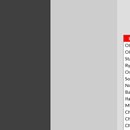
Ol
Ol
St
R
O
S
N
Ba
Ił
My
Ch
Ch
C