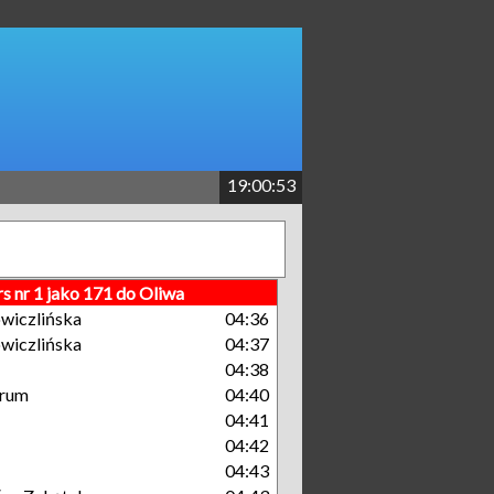
19:00:54
s nr 1 jako 171 do Oliwa
wiczlińska
04:36
wiczlińska
04:37
04:38
trum
04:40
04:41
04:42
04:43