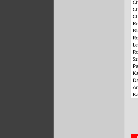
Ch
Ch
C
R
Bi
Rd
Le
Rd
Sz
P
K
D
A
Ka