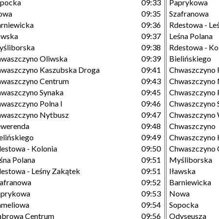
opocka
09:33
Paprykowa
owa
09:35
Szafranowa
rniewicka
09:36
Rdestowa - Le
awska
09:37
Leśna Polana
śliborska
09:38
Rdestowa - Ko
waszczyno Oliwska
09:39
Bielińskiego
waszczyno Kaszubska Droga
09:41
Chwaszczyno 
hwaszczyno Centrum
09:43
Chwaszczyno 
waszczyno Synaka
09:45
Chwaszczyno P
waszczyno Polna I
09:46
Chwaszczyno 
hwaszczyno Nytbusz
09:47
Chwaszczyno 
ewerenda
09:48
Chwaszczyno
elińskiego
09:49
Chwaszczyno 
estowa - Kolonia
09:50
Chwaszczyno 
śna Polana
09:51
Myśliborska
estowa - Leśny Zakątek
09:51
Iławska
afranowa
09:52
Barniewicka
aprykowa
09:53
Nowa
ameliowa
09:54
Sopocka
ąbrowa Centrum
09:56
Odyseusza