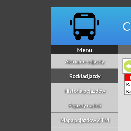
C
Menu
Aktualne odjazdy
Rozkład jazdy
Ka
Historia pojazdów
Ka
Pojazdy na linii
Mapa pojazdów ZTM