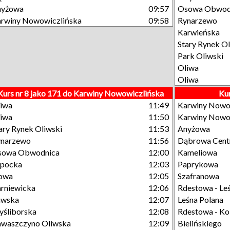
nyżowa
09:57
Osowa Obwod
rwiny Nowowiczlińska
09:58
Rynarzewo
Karwieńska
Stary Rynek Ol
Park Oliwski
Oliwa
Oliwa
Kurs nr 8 jako 171 do Karwiny Nowowiczlińska
Kur
iwa
11:49
Karwiny Nowo
iwa
11:50
Karwiny Nowo
ary Rynek Oliwski
11:53
Anyżowa
ynarzewo
11:56
Dąbrowa Cen
sowa Obwodnica
12:00
Kameliowa
opocka
12:03
Paprykowa
owa
12:05
Szafranowa
rniewicka
12:06
Rdestowa - Le
awska
12:07
Leśna Polana
śliborska
12:08
Rdestowa - Ko
waszczyno Oliwska
12:09
Bielińskiego