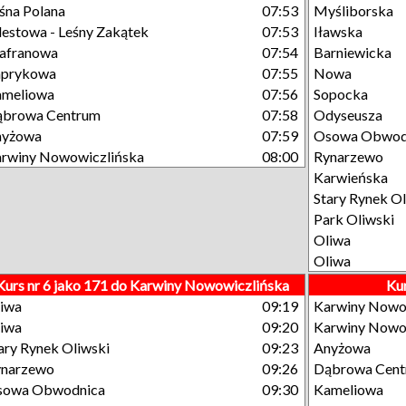
śna Polana
07:53
Myśliborska
estowa - Leśny Zakątek
07:53
Iławska
afranowa
07:54
Barniewicka
aprykowa
07:55
Nowa
ameliowa
07:56
Sopocka
ąbrowa Centrum
07:58
Odyseusza
nyżowa
07:59
Osowa Obwod
rwiny Nowowiczlińska
08:00
Rynarzewo
Karwieńska
Stary Rynek Ol
Park Oliwski
Oliwa
Oliwa
Kurs nr 6 jako 171 do Karwiny Nowowiczlińska
Kur
iwa
09:19
Karwiny Nowo
iwa
09:20
Karwiny Nowo
ary Rynek Oliwski
09:23
Anyżowa
ynarzewo
09:26
Dąbrowa Cen
sowa Obwodnica
09:30
Kameliowa