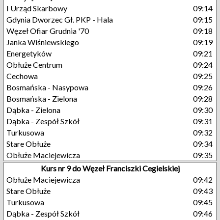
I Urząd Skarbowy
09:14
Gdynia Dworzec Gł. PKP - Hala
09:15
Węzeł Ofiar Grudnia '70
09:18
Janka Wiśniewskiego
09:19
Energetyków
09:21
Obłuże Centrum
09:24
Cechowa
09:25
Bosmańska - Nasypowa
09:26
Bosmańska - Zielona
09:28
Dąbka - Zielona
09:30
Dąbka - Zespół Szkół
09:31
Turkusowa
09:32
Stare Obłuże
09:34
Obłuże Maciejewicza
09:35
Kurs nr 9 do Węzeł Franciszki Cegielskiej
Obłuże Maciejewicza
09:42
Stare Obłuże
09:43
Turkusowa
09:45
Dąbka - Zespół Szkół
09:46