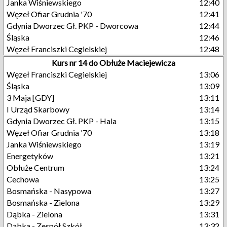
Janka Wiśniewskiego
12:40
Węzeł Ofiar Grudnia '70
12:41
Gdynia Dworzec Gł. PKP - Dworcowa
12:44
Śląska
12:46
Węzeł Franciszki Cegielskiej
12:48
Kurs nr 14 do Obłuże Maciejewicza
Węzeł Franciszki Cegielskiej
13:06
Śląska
13:09
3 Maja [GDY]
13:11
I Urząd Skarbowy
13:14
Gdynia Dworzec Gł. PKP - Hala
13:15
Węzeł Ofiar Grudnia '70
13:18
Janka Wiśniewskiego
13:19
Energetyków
13:21
Obłuże Centrum
13:24
Cechowa
13:25
Bosmańska - Nasypowa
13:27
Bosmańska - Zielona
13:29
Dąbka - Zielona
13:31
Dąbka - Zespół Szkół
13:32