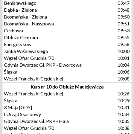
Benisławskiego
09:47
Dąbka - Zielona
09:48
Bosmańska - Zielona
09:50
Bosmańska - Nasypowa
09:51
Cechowa
09:53
Obłuże Centrum
09:55
Energetyków
09:58
Janka Wiśniewskiego
10:00
Węzeł Ofiar Grudnia '70
10:01
Gdynia Dworzec Gł. PKP - Dworcowa
10:04
Śląska
10:06
Węzeł Franciszki Cegielskiej
10:08
Kurs nr 10 do Obłuże Maciejewicza
Węzeł Franciszki Cegielskiej
10:26
Śląska
10:29
3 Maja [GDY]
10:31
I Urząd Skarbowy
10:34
Gdynia Dworzec Gł. PKP - Hala
10:35
Węzeł Ofiar Grudnia '70
10:38