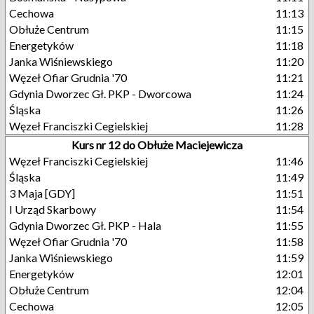
Cechowa
11:13
Obłuże Centrum
11:15
Energetyków
11:18
Janka Wiśniewskiego
11:20
Węzeł Ofiar Grudnia '70
11:21
Gdynia Dworzec Gł. PKP - Dworcowa
11:24
Śląska
11:26
Węzeł Franciszki Cegielskiej
11:28
Kurs nr 12 do Obłuże Maciejewicza
Węzeł Franciszki Cegielskiej
11:46
Śląska
11:49
3 Maja [GDY]
11:51
I Urząd Skarbowy
11:54
Gdynia Dworzec Gł. PKP - Hala
11:55
Węzeł Ofiar Grudnia '70
11:58
Janka Wiśniewskiego
11:59
Energetyków
12:01
Obłuże Centrum
12:04
Cechowa
12:05