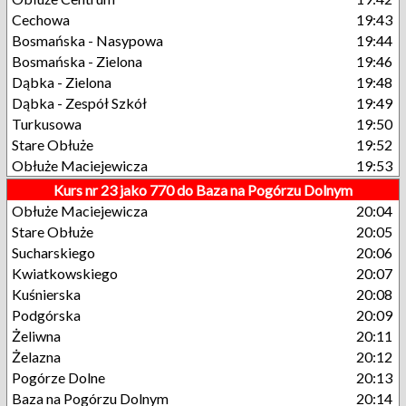
Cechowa
19:43
Bosmańska - Nasypowa
19:44
Bosmańska - Zielona
19:46
Dąbka - Zielona
19:48
Dąbka - Zespół Szkół
19:49
Turkusowa
19:50
Stare Obłuże
19:52
Obłuże Maciejewicza
19:53
Kurs nr 23 jako 770 do Baza na Pogórzu Dolnym
Obłuże Maciejewicza
20:04
Stare Obłuże
20:05
Sucharskiego
20:06
Kwiatkowskiego
20:07
Kuśnierska
20:08
Podgórska
20:09
Żeliwna
20:11
Żelazna
20:12
Pogórze Dolne
20:13
Baza na Pogórzu Dolnym
20:14