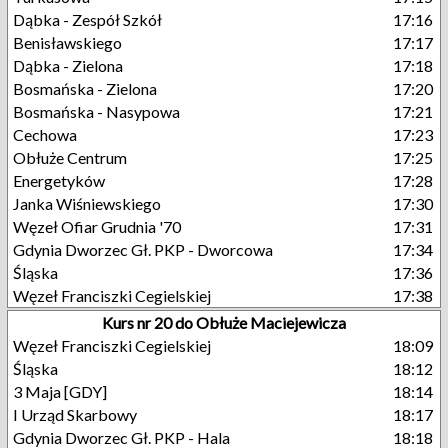
Dąbka - Zespół Szkół
17:16
Benisławskiego
17:17
Dąbka - Zielona
17:18
Bosmańska - Zielona
17:20
Bosmańska - Nasypowa
17:21
Cechowa
17:23
Obłuże Centrum
17:25
Energetyków
17:28
Janka Wiśniewskiego
17:30
Węzeł Ofiar Grudnia '70
17:31
Gdynia Dworzec Gł. PKP - Dworcowa
17:34
Śląska
17:36
Węzeł Franciszki Cegielskiej
17:38
Kurs nr 20 do Obłuże Maciejewicza
Węzeł Franciszki Cegielskiej
18:09
Śląska
18:12
3 Maja [GDY]
18:14
I Urząd Skarbowy
18:17
Gdynia Dworzec Gł. PKP - Hala
18:18