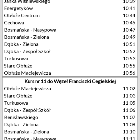
Janka Wiśniewskiego
10:39
Energetyków
10:41
Obłuże Centrum
10:44
Cechowa
10:45
Bosmańska - Nasypowa
10:47
Bosmańska - Zielona
10:49
Dąbka - Zielona
10:51
Dąbka - Zespół Szkół
10:52
Turkusowa
10:53
Stare Obłuże
10:55
Obłuże Maciejewicza
10:56
Kurs nr 11 do Węzeł Franciszki Cegielskiej
Obłuże Maciejewicza
11:02
Stare Obłuże
11:03
Turkusowa
11:05
Dąbka - Zespół Szkół
11:06
Benisławskiego
11:07
Dąbka - Zielona
11:08
Bosmańska - Zielona
11:10
Bosmańska - Nasypowa
11:11