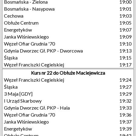
Bosmańska - Zielona
19:00
Bosmańska - Nasypowa
19:01
Cechowa
19:03
Obłuże Centrum
19:05
Energetyków
19:07
Janka Wiśniewskiego
19:09
Węzeł Ofiar Grudnia '70
19:10
Gdynia Dworzec Gł. PKP - Dworcowa
19:13
Śląska
19:15
Węzeł Franciszki Cegielskiej
19:17
Kurs nr 22 do Obłuże Maciejewicza
Węzeł Franciszki Cegielskiej
19:24
Śląska
19:27
3 Maja [GDY]
19:29
I Urząd Skarbowy
19:32
Gdynia Dworzec Gł. PKP - Hala
19:33
Węzeł Ofiar Grudnia '70
19:36
Janka Wiśniewskiego
19:37
Energetyków
19:39
Obłuże Centrum
19:42