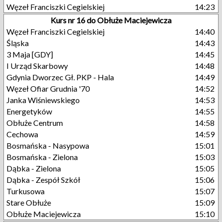
Węzeł Franciszki Cegielskiej
14:23
Kurs nr 16 do Obłuże Maciejewicza
Węzeł Franciszki Cegielskiej
14:40
Śląska
14:43
3 Maja [GDY]
14:45
I Urząd Skarbowy
14:48
Gdynia Dworzec Gł. PKP - Hala
14:49
Węzeł Ofiar Grudnia '70
14:52
Janka Wiśniewskiego
14:53
Energetyków
14:55
Obłuże Centrum
14:58
Cechowa
14:59
Bosmańska - Nasypowa
15:01
Bosmańska - Zielona
15:03
Dąbka - Zielona
15:05
Dąbka - Zespół Szkół
15:06
Turkusowa
15:07
Stare Obłuże
15:09
Obłuże Maciejewicza
15:10