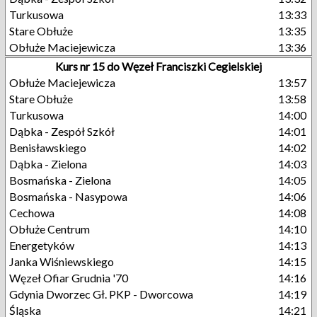
Turkusowa
13:33
Stare Obłuże
13:35
Obłuże Maciejewicza
13:36
Kurs nr 15 do Węzeł Franciszki Cegielskiej
Obłuże Maciejewicza
13:57
Stare Obłuże
13:58
Turkusowa
14:00
Dąbka - Zespół Szkół
14:01
Benisławskiego
14:02
Dąbka - Zielona
14:03
Bosmańska - Zielona
14:05
Bosmańska - Nasypowa
14:06
Cechowa
14:08
Obłuże Centrum
14:10
Energetyków
14:13
Janka Wiśniewskiego
14:15
Węzeł Ofiar Grudnia '70
14:16
Gdynia Dworzec Gł. PKP - Dworcowa
14:19
Śląska
14:21