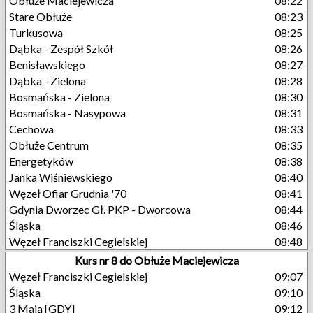
Obłuże Maciejewicza
08:22
Stare Obłuże
08:23
Turkusowa
08:25
Dąbka - Zespół Szkół
08:26
Benisławskiego
08:27
Dąbka - Zielona
08:28
Bosmańska - Zielona
08:30
Bosmańska - Nasypowa
08:31
Cechowa
08:33
Obłuże Centrum
08:35
Energetyków
08:38
Janka Wiśniewskiego
08:40
Węzeł Ofiar Grudnia '70
08:41
Gdynia Dworzec Gł. PKP - Dworcowa
08:44
Śląska
08:46
Węzeł Franciszki Cegielskiej
08:48
Kurs nr 8 do Obłuże Maciejewicza
Węzeł Franciszki Cegielskiej
09:07
Śląska
09:10
3 Maja [GDY]
09:12