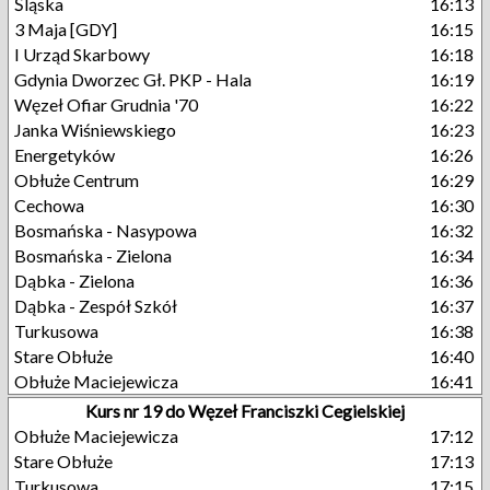
Śląska
16:13
3 Maja [GDY]
16:15
I Urząd Skarbowy
16:18
Gdynia Dworzec Gł. PKP - Hala
16:19
Węzeł Ofiar Grudnia '70
16:22
Janka Wiśniewskiego
16:23
Energetyków
16:26
Obłuże Centrum
16:29
Cechowa
16:30
Bosmańska - Nasypowa
16:32
Bosmańska - Zielona
16:34
Dąbka - Zielona
16:36
Dąbka - Zespół Szkół
16:37
Turkusowa
16:38
Stare Obłuże
16:40
Obłuże Maciejewicza
16:41
Kurs nr 19 do Węzeł Franciszki Cegielskiej
Obłuże Maciejewicza
17:12
Stare Obłuże
17:13
Turkusowa
17:15