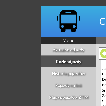
C
Menu
Aktualne odjazdy
Rozkład jazdy
Ja
Historia pojazdów
Pl
D
B
Pojazdy na linii
Śr
Ża
Mapa pojazdów ZTM
Ch