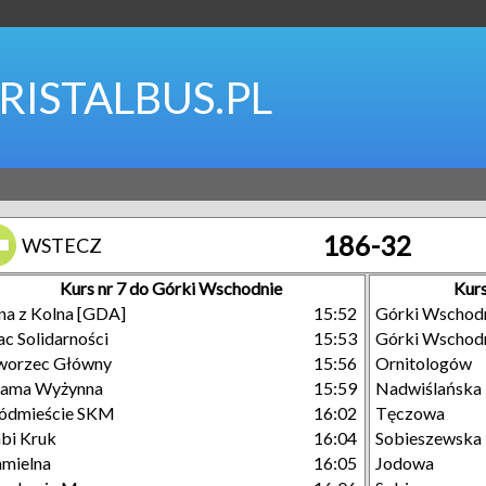
RISTALBUS.PL
186-32
WSTECZ
Kurs nr 7 do Górki Wschodnie
Kurs
na z Kolna [GDA]
15:52
Górki Wschod
ac Solidarności
15:53
Górki Wschod
worzec Główny
15:56
Ornitologów
rama Wyżynna
15:59
Nadwiślańska
ódmieście SKM
16:02
Tęczowa
bi Kruk
16:04
Sobieszewska
mielna
16:05
Jodowa