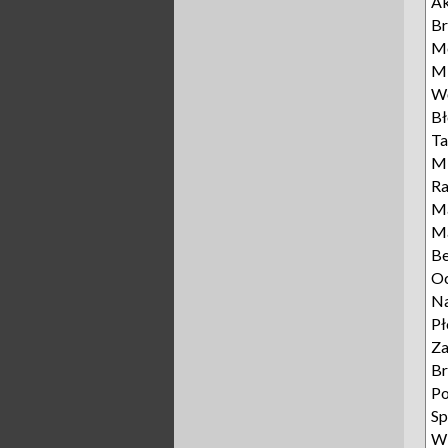
A
Br
M
Mi
Wę
Bł
Ta
Mi
Ra
M
M
B
Oc
N
Pł
Za
B
P
Sp
Wi