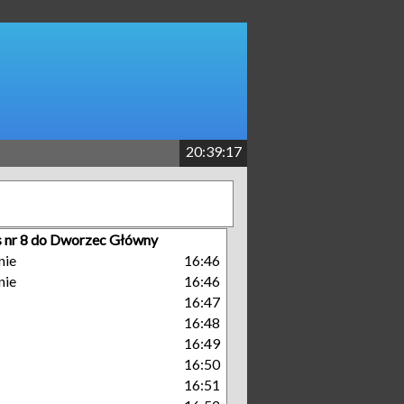
20:39:17
 nr 8 do Dworzec Główny
nie
16:46
nie
16:46
16:47
16:48
16:49
16:50
16:51