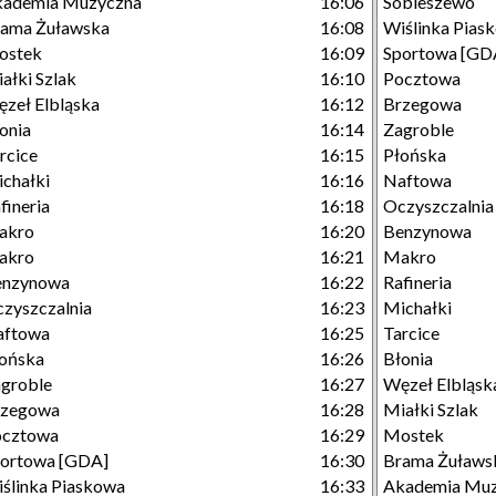
kademia Muzyczna
16:06
Sobieszewo
ama Żuławska
16:08
Wiślinka Pias
ostek
16:09
Sportowa [GD
ałki Szlak
16:10
Pocztowa
zeł Elbląska
16:12
Brzegowa
onia
16:14
Zagroble
rcice
16:15
Płońska
chałki
16:16
Naftowa
fineria
16:18
Oczyszczalnia
akro
16:20
Benzynowa
akro
16:21
Makro
enzynowa
16:22
Rafineria
zyszczalnia
16:23
Michałki
aftowa
16:25
Tarcice
ońska
16:26
Błonia
groble
16:27
Węzeł Elbląsk
rzegowa
16:28
Miałki Szlak
ocztowa
16:29
Mostek
ortowa [GDA]
16:30
Brama Żuławs
ślinka Piaskowa
16:33
Akademia Mu