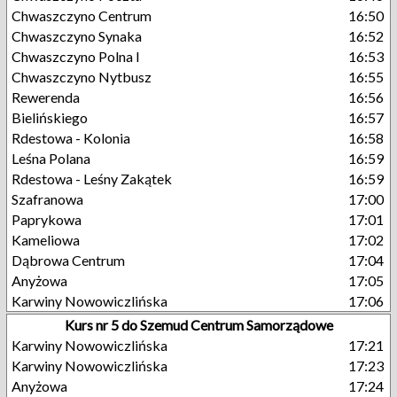
Chwaszczyno Centrum
16:50
Chwaszczyno Synaka
16:52
Chwaszczyno Polna I
16:53
Chwaszczyno Nytbusz
16:55
Rewerenda
16:56
Bielińskiego
16:57
Rdestowa - Kolonia
16:58
Leśna Polana
16:59
Rdestowa - Leśny Zakątek
16:59
Szafranowa
17:00
Paprykowa
17:01
Kameliowa
17:02
Dąbrowa Centrum
17:04
Anyżowa
17:05
Karwiny Nowowiczlińska
17:06
Kurs nr 5 do Szemud Centrum Samorządowe
Karwiny Nowowiczlińska
17:21
Karwiny Nowowiczlińska
17:23
Anyżowa
17:24