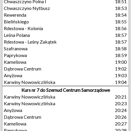
Chwaszczyno Polna I
18:51
Chwaszczyno Nytbusz
18:53
Rewerenda
18:54
Bielińskiego
18:55
Rdestowa - Kolonia
18:56
Leśna Polana
18:57
Rdestowa - Leśny Zakątek
18:57
Szafranowa
18:58
Paprykowa
18:59
Kameliowa
19:00
Dąbrowa Centrum
19:02
Anyżowa
19:03
Karwiny Nowowiczlińska
19:04
Kurs nr 7 do Szemud Centrum Samorządowe
Karwiny Nowowiczlińska
20:21
Karwiny Nowowiczlińska
20:23
Anyżowa
20:24
Dąbrowa Centrum
20:26
Kameliowa
20:27
Paprykowa
20:28