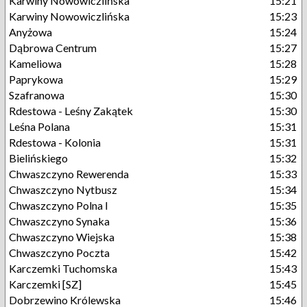
Karwiny Nowowiczlińska
15:21
Karwiny Nowowiczlińska
15:23
Anyżowa
15:24
Dąbrowa Centrum
15:27
Kameliowa
15:28
Paprykowa
15:29
Szafranowa
15:30
Rdestowa - Leśny Zakątek
15:30
Leśna Polana
15:31
Rdestowa - Kolonia
15:31
Bielińskiego
15:32
Chwaszczyno Rewerenda
15:33
Chwaszczyno Nytbusz
15:34
Chwaszczyno Polna I
15:35
Chwaszczyno Synaka
15:36
Chwaszczyno Wiejska
15:38
Chwaszczyno Poczta
15:42
Karczemki Tuchomska
15:43
Karczemki [SZ]
15:45
Dobrzewino Królewska
15:46