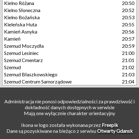
Kielno Różana
20:50
Kielno Słoneczna
20:52
Kielno Bożańska
20:53
Kieleńska Huta
20:55
Kamień Asnyka
20:56
Kamień
20:57
Szemud Moczydła
20:59
Szemud Lesiniec
21:00
Szemud Cmentarz
21:01
Szemud
21:02
Szemud Błaszkowskiego
21:03
Szemud Centrum Samorządowe
21:04
Administracja nie ponosi odpowiedzialności za prawdziwość i
dokładność danych dostępnych w serwisie
Mają one wyłącznie charakter orientacyjny
Ikona w logo została wykonana przez
Freepik
Dane są pozyskiwane na bieżąco z serwisu
Otwarty Gdansk