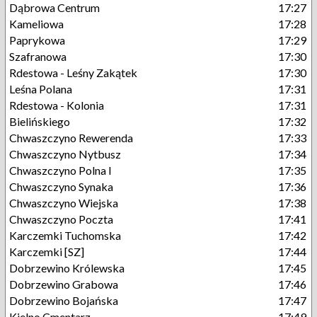
Dąbrowa Centrum
17:27
Kameliowa
17:28
Paprykowa
17:29
Szafranowa
17:30
Rdestowa - Leśny Zakątek
17:30
Leśna Polana
17:31
Rdestowa - Kolonia
17:31
Bielińskiego
17:32
Chwaszczyno Rewerenda
17:33
Chwaszczyno Nytbusz
17:34
Chwaszczyno Polna I
17:35
Chwaszczyno Synaka
17:36
Chwaszczyno Wiejska
17:38
Chwaszczyno Poczta
17:41
Karczemki Tuchomska
17:42
Karczemki [SZ]
17:44
Dobrzewino Królewska
17:45
Dobrzewino Grabowa
17:46
Dobrzewino Bojańska
17:47
Kielno Cmentarz
17:49