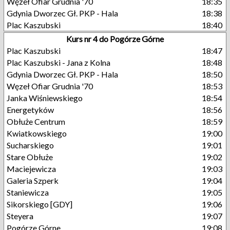
Węzeł Ofiar Grudnia '70
18:35
Gdynia Dworzec Gł. PKP - Hala
18:38
Plac Kaszubski
18:40
Kurs nr 4 do Pogórze Górne
Plac Kaszubski
18:47
Plac Kaszubski - Jana z Kolna
18:48
Gdynia Dworzec Gł. PKP - Hala
18:50
Węzeł Ofiar Grudnia '70
18:53
Janka Wiśniewskiego
18:54
Energetyków
18:56
Obłuże Centrum
18:59
Kwiatkowskiego
19:00
Sucharskiego
19:01
Stare Obłuże
19:02
Maciejewicza
19:03
Galeria Szperk
19:04
Staniewicza
19:05
Sikorskiego [GDY]
19:06
Steyera
19:07
Pogórze Górne
19:08