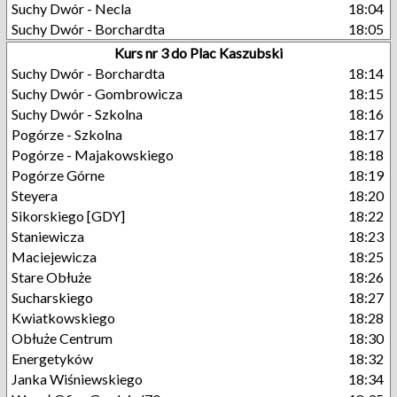
Suchy Dwór - Necla
18:04
Suchy Dwór - Borchardta
18:05
Kurs nr 3 do Plac Kaszubski
Suchy Dwór - Borchardta
18:14
Suchy Dwór - Gombrowicza
18:15
Suchy Dwór - Szkolna
18:16
Pogórze - Szkolna
18:17
Pogórze - Majakowskiego
18:18
Pogórze Górne
18:19
Steyera
18:20
Sikorskiego [GDY]
18:22
Staniewicza
18:23
Maciejewicza
18:25
Stare Obłuże
18:26
Sucharskiego
18:27
Kwiatkowskiego
18:28
Obłuże Centrum
18:30
Energetyków
18:32
Janka Wiśniewskiego
18:34