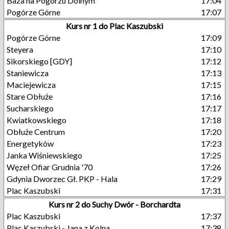
Baza na Pogórzu Dolnym
17:04
Pogórze Górne
17:07
Kurs nr 1 do Plac Kaszubski
Pogórze Górne
17:09
Steyera
17:10
Sikorskiego [GDY]
17:12
Staniewicza
17:13
Maciejewicza
17:15
Stare Obłuże
17:16
Sucharskiego
17:17
Kwiatkowskiego
17:18
Obłuże Centrum
17:20
Energetyków
17:23
Janka Wiśniewskiego
17:25
Węzeł Ofiar Grudnia '70
17:26
Gdynia Dworzec Gł. PKP - Hala
17:29
Plac Kaszubski
17:31
Kurs nr 2 do Suchy Dwór - Borchardta
Plac Kaszubski
17:37
Plac Kaszubski - Jana z Kolna
17:38