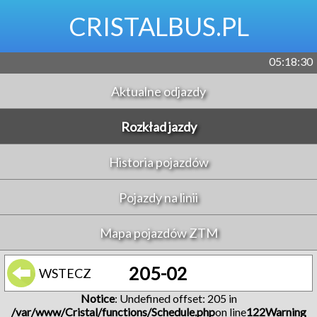
CRISTALBUS.PL
05:18:30
Aktualne odjazdy
Rozkład jazdy
Historia pojazdów
Pojazdy na linii
Mapa pojazdów ZTM
205-02
WSTECZ
Notice
: Undefined offset: 205 in
/var/www/Cristal/functions/Schedule.php
on line
122
Warning