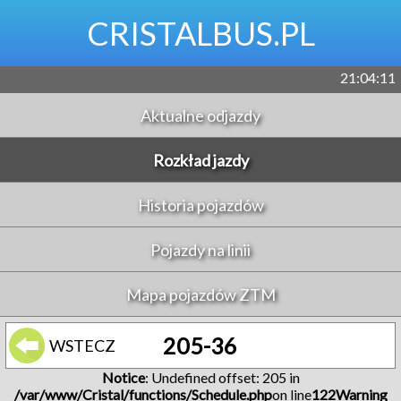
CRISTALBUS.PL
21:04:11
Aktualne odjazdy
Rozkład jazdy
Historia pojazdów
Pojazdy na linii
Mapa pojazdów ZTM
205-36
WSTECZ
Notice
: Undefined offset: 205 in
/var/www/Cristal/functions/Schedule.php
on line
122
Warning