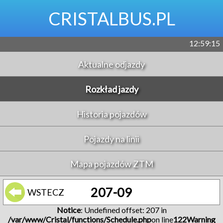
CRISTALBUS.PL
12:59:15
Aktualne odjazdy
Rozkład jazdy
Historia pojazdów
Pojazdy na linii
Mapa pojazdów ZTM
207-09
WSTECZ
Notice
: Undefined offset: 207 in
/var/www/Cristal/functions/Schedule.php
on line
122
Warning