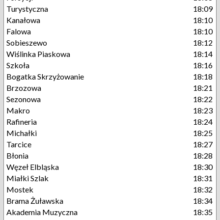
Turystyczna
18:09
Kanałowa
18:10
Falowa
18:10
Sobieszewo
18:12
Wiślinka Piaskowa
18:14
Szkoła
18:16
Bogatka Skrzyżowanie
18:18
Brzozowa
18:21
Sezonowa
18:22
Makro
18:23
Rafineria
18:24
Michałki
18:25
Tarcice
18:27
Błonia
18:28
Węzeł Elbląska
18:30
Miałki Szlak
18:31
Mostek
18:32
Brama Żuławska
18:34
Akademia Muzyczna
18:35