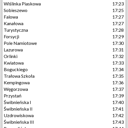
Wiślinka Piaskowa
17:23
Sobieszewo
17:25
Falowa
17:27
Kanałowa
17:27
Turystyczna
17:28
Forsycji
17:29
Pole Namiotowe
17:30
Lazurowa
17:31
Orlinki
17:32
Kwiatowa
17:33
Boguckiego
17:34
Trałowa Szkoła
17:35
Kempingowa
17:36
Węgorzowa
17:37
Przystań
17:39
Świbnieńska I
17:40
Świbnieńska II
17:41
Uzdrowiskowa
17:42
Świbnieńska III
17:43