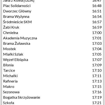
Jana z Kolna [GDA]
16:47
Plac Solidarności
16:48
Dworzec Główny
16:51
Brama Wyżynna
16:54
Śródmieście SKM
16:57
Żabi Kruk
16:59
Chmielna
17:00
Akademia Muzyczna
17:01
Brama Żuławska
17:03
Mostek
17:04
Miałki Szlak
17:05
Węzeł Elbląska
17:07
Błonia
17:09
Tarcice
17:10
Michałki
17:11
Rafineria
17:13
Makro
17:15
Sezonowa
17:16
Bogatka Skrzyżowanie
17:19
Szkoła
17:21