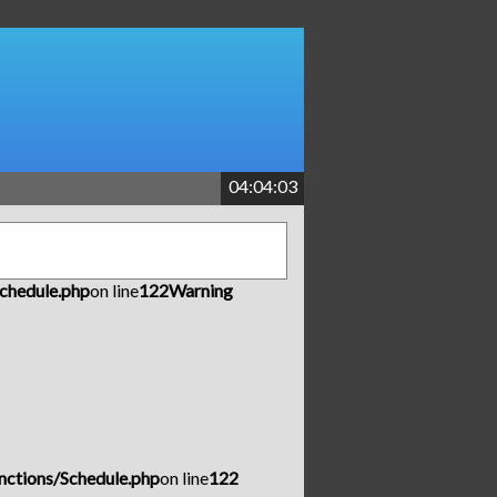
04:04:03
chedule.php
on line
122
Warning
nctions/Schedule.php
on line
122