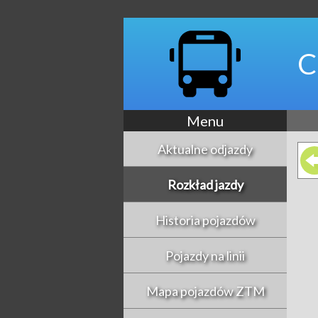
C
Menu
Aktualne odjazdy
Rozkład jazdy
Historia pojazdów
Pojazdy na linii
Mapa pojazdów ZTM