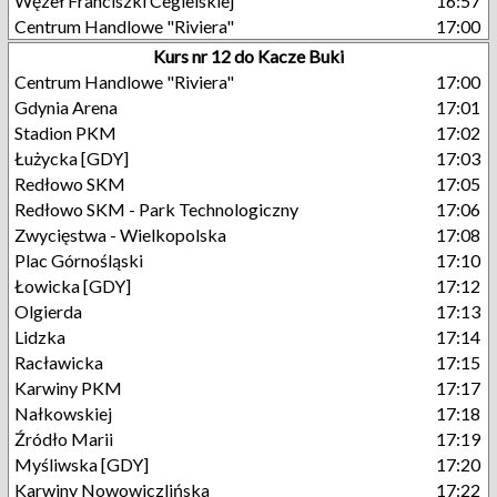
Węzeł Franciszki Cegielskiej
16:57
Centrum Handlowe "Riviera"
17:00
Kurs nr 12 do Kacze Buki
Centrum Handlowe "Riviera"
17:00
Gdynia Arena
17:01
Stadion PKM
17:02
Łużycka [GDY]
17:03
Redłowo SKM
17:05
Redłowo SKM - Park Technologiczny
17:06
Zwycięstwa - Wielkopolska
17:08
Plac Górnośląski
17:10
Łowicka [GDY]
17:12
Olgierda
17:13
Lidzka
17:14
Racławicka
17:15
Karwiny PKM
17:17
Nałkowskiej
17:18
Źródło Marii
17:19
Myśliwska [GDY]
17:20
Karwiny Nowowiczlińska
17:22