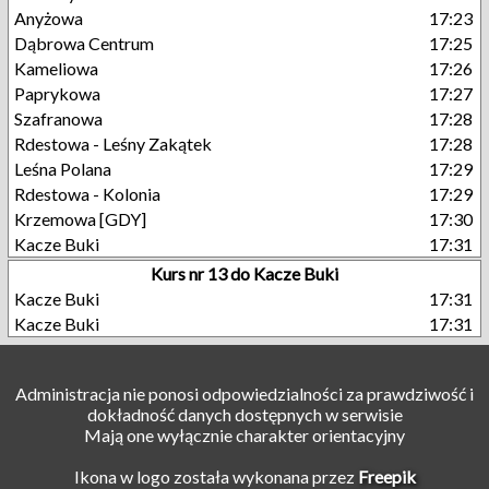
Anyżowa
17:23
Dąbrowa Centrum
17:25
Kameliowa
17:26
Paprykowa
17:27
Szafranowa
17:28
Rdestowa - Leśny Zakątek
17:28
Leśna Polana
17:29
Rdestowa - Kolonia
17:29
Krzemowa [GDY]
17:30
Kacze Buki
17:31
Kurs nr 13 do Kacze Buki
Kacze Buki
17:31
Kacze Buki
17:31
Administracja nie ponosi odpowiedzialności za prawdziwość i
dokładność danych dostępnych w serwisie
Mają one wyłącznie charakter orientacyjny
Ikona w logo została wykonana przez
Freepik