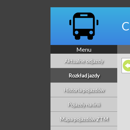
C
Menu
Aktualne odjazdy
Rozkład jazdy
Historia pojazdów
Pojazdy na linii
Mapa pojazdów ZTM