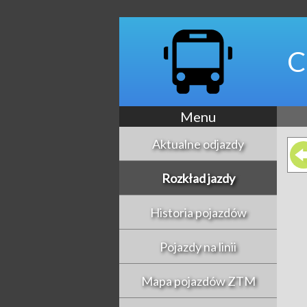
C
Menu
Aktualne odjazdy
Rozkład jazdy
Historia pojazdów
Pojazdy na linii
Mapa pojazdów ZTM