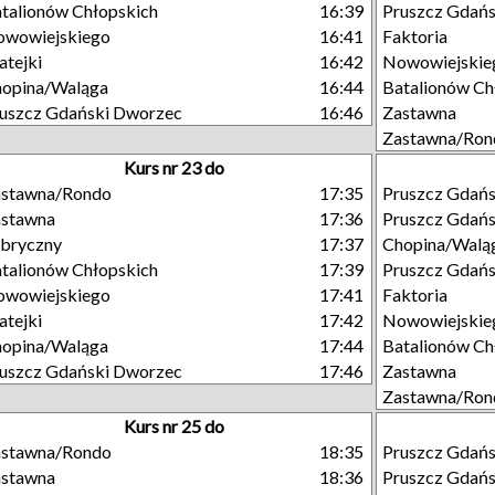
talionów Chłopskich
16:39
Pruszcz Gdańs
owowiejskiego
16:41
Faktoria
tejki
16:42
Nowowiejskie
opina/Waląga
16:44
Batalionów Ch
uszcz Gdański Dworzec
16:46
Zastawna
Zastawna/Ron
Kurs nr 23 do
astawna/Rondo
17:35
Pruszcz Gdań
astawna
17:36
Pruszcz Gdań
bryczny
17:37
Chopina/Walą
talionów Chłopskich
17:39
Pruszcz Gdańs
owowiejskiego
17:41
Faktoria
tejki
17:42
Nowowiejskie
opina/Waląga
17:44
Batalionów Ch
uszcz Gdański Dworzec
17:46
Zastawna
Zastawna/Ron
Kurs nr 25 do
astawna/Rondo
18:35
Pruszcz Gdań
astawna
18:36
Pruszcz Gdań