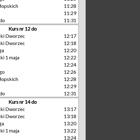
łopskich
11:28
11:29
do
11:31
Kurs nr 12 do
ski Dworzec
12:17
ski Dworzec
12:18
ga
12:20
ki 1 maja
12:22
12:24
go
12:26
łopskich
12:28
12:29
do
12:31
Kurs nr 14 do
ski Dworzec
13:17
ski Dworzec
13:18
ga
13:20
ki 1 maja
13:22
13:24