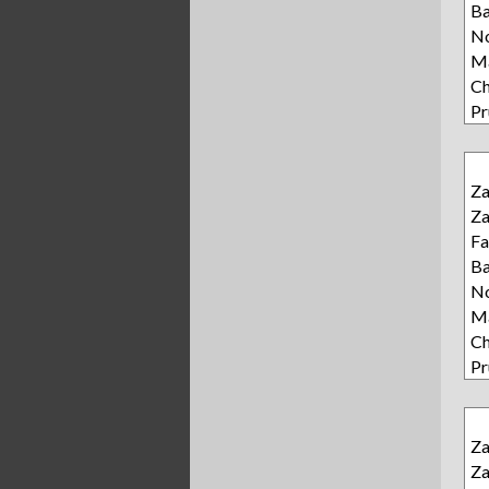
Ba
N
Ma
Ch
Pr
Z
Z
Fa
Ba
N
Ma
Ch
Pr
Z
Z