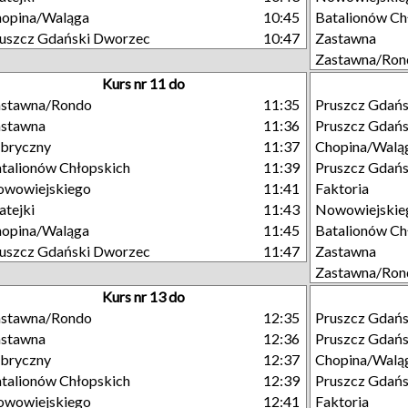
opina/Waląga
10:45
Batalionów Ch
uszcz Gdański Dworzec
10:47
Zastawna
Zastawna/Ron
Kurs nr 11 do
astawna/Rondo
11:35
Pruszcz Gdań
astawna
11:36
Pruszcz Gdań
bryczny
11:37
Chopina/Walą
talionów Chłopskich
11:39
Pruszcz Gdańs
owowiejskiego
11:41
Faktoria
tejki
11:43
Nowowiejskie
opina/Waląga
11:45
Batalionów Ch
uszcz Gdański Dworzec
11:47
Zastawna
Zastawna/Ron
Kurs nr 13 do
astawna/Rondo
12:35
Pruszcz Gdań
astawna
12:36
Pruszcz Gdań
bryczny
12:37
Chopina/Walą
talionów Chłopskich
12:39
Pruszcz Gdańs
owowiejskiego
12:41
Faktoria