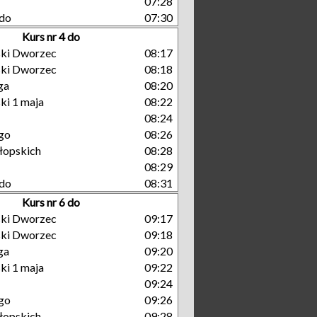
07:28
do
07:30
Kurs nr 4 do
ski Dworzec
08:17
ski Dworzec
08:18
ga
08:20
ki 1 maja
08:22
08:24
go
08:26
łopskich
08:28
08:29
do
08:31
Kurs nr 6 do
ski Dworzec
09:17
ski Dworzec
09:18
ga
09:20
ki 1 maja
09:22
09:24
go
09:26
łopskich
09:28