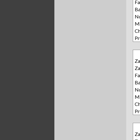
Fa
Ba
N
Ma
Ch
Pr
Z
Z
Fa
Ba
N
Ma
Ch
Pr
Z