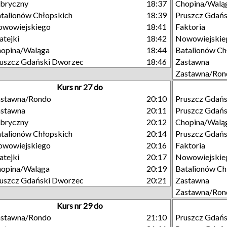
bryczny
18:37
Chopina/Walą
talionów Chłopskich
18:39
Pruszcz Gdańs
owowiejskiego
18:41
Faktoria
tejki
18:42
Nowowiejskie
opina/Waląga
18:44
Batalionów Ch
uszcz Gdański Dworzec
18:46
Zastawna
Zastawna/Ron
Kurs nr 27 do
astawna/Rondo
20:10
Pruszcz Gdań
astawna
20:11
Pruszcz Gdań
bryczny
20:12
Chopina/Walą
talionów Chłopskich
20:14
Pruszcz Gdańs
owowiejskiego
20:16
Faktoria
tejki
20:17
Nowowiejskie
opina/Waląga
20:19
Batalionów Ch
uszcz Gdański Dworzec
20:21
Zastawna
Zastawna/Ron
Kurs nr 29 do
astawna/Rondo
21:10
Pruszcz Gdań