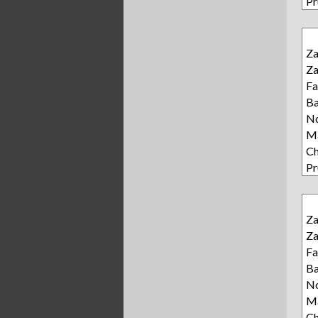
Pr
Z
Z
Fa
Ba
N
Ma
Ch
Pr
Z
Z
Fa
Ba
N
Ma
Ch