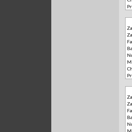
Pr
Z
Z
Fa
Ba
N
Ma
Ch
Pr
Z
Z
Fa
Ba
N
Ma