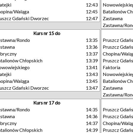
tejki
12:43
Nowowiejskie
opina/Waląga
12:45
Batalionów Ch
uszcz Gdański Dworzec
12:47
Zastawna
Zastawna/Ron
Kurs nr 15 do
astawna/Rondo
13:35
Pruszcz Gdań
astawna
13:36
Pruszcz Gdań
bryczny
13:37
Chopina/Walą
talionów Chłopskich
13:39
Pruszcz Gdańs
owowiejskiego
13:41
Faktoria
tejki
13:43
Nowowiejskie
opina/Waląga
13:45
Batalionów Ch
uszcz Gdański Dworzec
13:47
Zastawna
Zastawna/Ron
Kurs nr 17 do
astawna/Rondo
14:35
Pruszcz Gdań
astawna
14:36
Pruszcz Gdań
bryczny
14:37
Chopina/Walą
talionów Chłopskich
14:39
Pruszcz Gdańs