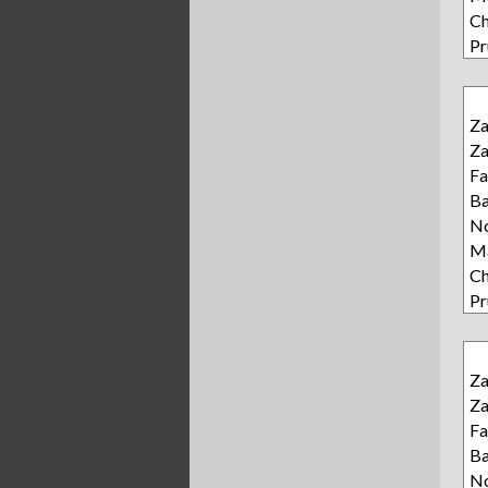
Ch
Pr
Z
Z
Fa
Ba
N
Ma
Ch
Pr
Z
Z
Fa
Ba
N