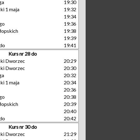
ga
19:30
ki 1 maja
19:32
19:34
go
19:36
łopskich
19:38
19:39
do
19:41
Kurs nr 28 do
ski Dworzec
20:29
ski Dworzec
20:30
ga
20:32
ki 1 maja
20:34
20:36
go
20:38
łopskich
20:39
20:40
do
20:42
Kurs nr 30 do
ski Dworzec
21:29