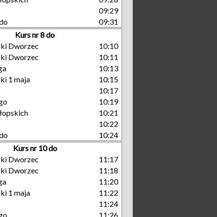
09:29
do
09:31
Kurs nr 8 do
ski Dworzec
10:10
ski Dworzec
10:11
ga
10:13
ki 1 maja
10:15
10:17
go
10:19
łopskich
10:21
10:22
do
10:24
Kurs nr 10 do
ski Dworzec
11:17
ski Dworzec
11:18
ga
11:20
ki 1 maja
11:22
11:24
go
11:26