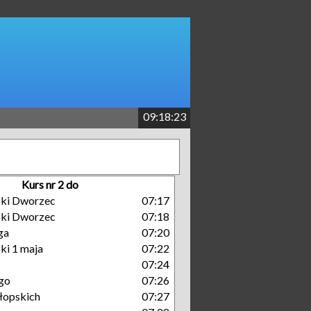
09:18:24
Kurs nr 2 do
ski Dworzec
07:17
ski Dworzec
07:18
ga
07:20
ki 1 maja
07:22
07:24
go
07:26
łopskich
07:27