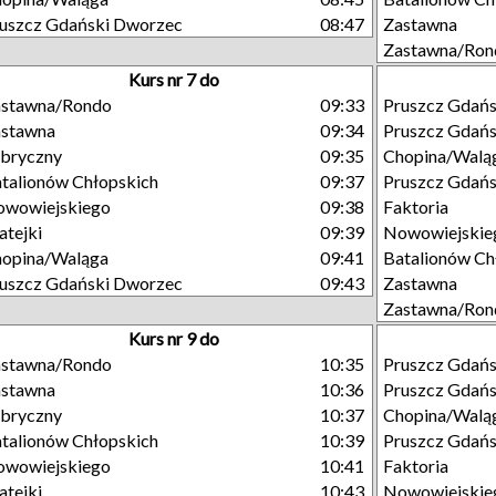
uszcz Gdański Dworzec
08:47
Zastawna
Zastawna/Ron
Kurs nr 7 do
astawna/Rondo
09:33
Pruszcz Gdań
astawna
09:34
Pruszcz Gdań
bryczny
09:35
Chopina/Walą
talionów Chłopskich
09:37
Pruszcz Gdańs
owowiejskiego
09:38
Faktoria
tejki
09:39
Nowowiejskie
opina/Waląga
09:41
Batalionów Ch
uszcz Gdański Dworzec
09:43
Zastawna
Zastawna/Ron
Kurs nr 9 do
astawna/Rondo
10:35
Pruszcz Gdań
astawna
10:36
Pruszcz Gdań
bryczny
10:37
Chopina/Walą
talionów Chłopskich
10:39
Pruszcz Gdańs
owowiejskiego
10:41
Faktoria
tejki
10:43
Nowowiejskie