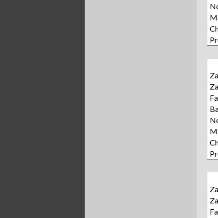
N
Ma
Ch
Pr
Z
Z
Fa
Ba
N
Ma
Ch
Pr
Z
Z
Fa