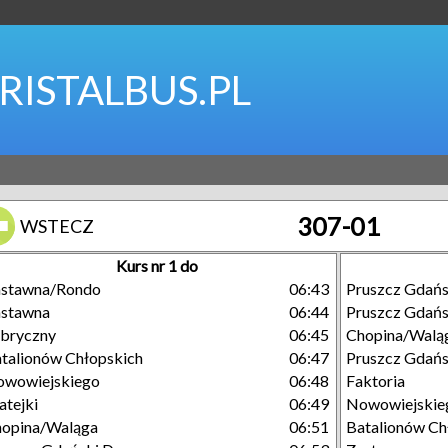
RISTALBUS.PL
307-01
WSTECZ
Kurs nr 1 do
astawna/Rondo
06:43
Pruszcz Gdań
astawna
06:44
Pruszcz Gdań
bryczny
06:45
Chopina/Walą
talionów Chłopskich
06:47
Pruszcz Gdańs
owowiejskiego
06:48
Faktoria
tejki
06:49
Nowowiejskie
opina/Waląga
06:51
Batalionów Ch