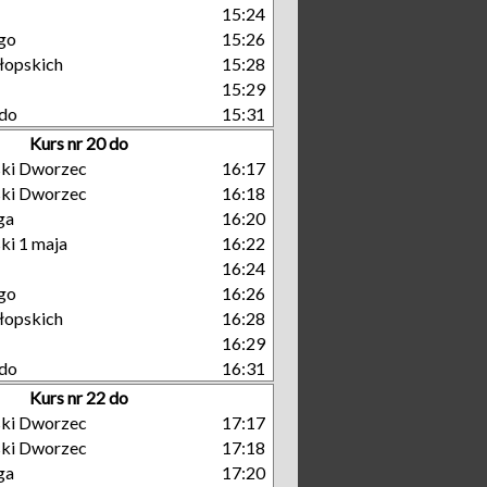
15:24
go
15:26
łopskich
15:28
15:29
do
15:31
Kurs nr 20 do
ski Dworzec
16:17
ski Dworzec
16:18
ga
16:20
ki 1 maja
16:22
16:24
go
16:26
łopskich
16:28
16:29
do
16:31
Kurs nr 22 do
ski Dworzec
17:17
ski Dworzec
17:18
ga
17:20