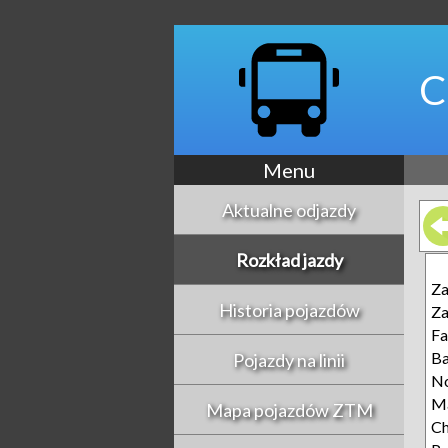
C
Menu
Aktualne odjazdy
Rozkład jazdy
Z
Historia pojazdów
Z
Fa
Ba
Pojazdy na linii
N
Ma
Mapa pojazdów ZTM
Ch