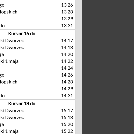
go
13:26
łopskich
13:28
13:29
do
13:31
Kurs nr 16 do
ski Dworzec
14:17
ski Dworzec
14:18
ga
14:20
ki 1 maja
14:22
14:24
go
14:26
łopskich
14:28
14:29
do
14:31
Kurs nr 18 do
ski Dworzec
15:17
ski Dworzec
15:18
ga
15:20
ki 1 maja
15:22