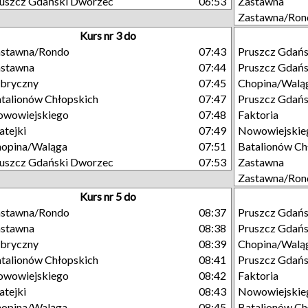
uszcz Gdański Dworzec
06:53
Zastawna
Zastawna/Ron
Kurs nr 3 do
astawna/Rondo
07:43
Pruszcz Gdań
astawna
07:44
Pruszcz Gdań
bryczny
07:45
Chopina/Walą
talionów Chłopskich
07:47
Pruszcz Gdańs
owowiejskiego
07:48
Faktoria
tejki
07:49
Nowowiejskie
opina/Waląga
07:51
Batalionów Ch
uszcz Gdański Dworzec
07:53
Zastawna
Zastawna/Ron
Kurs nr 5 do
astawna/Rondo
08:37
Pruszcz Gdań
astawna
08:38
Pruszcz Gdań
bryczny
08:39
Chopina/Walą
talionów Chłopskich
08:41
Pruszcz Gdańs
owowiejskiego
08:42
Faktoria
tejki
08:43
Nowowiejskie
opina/Waląga
08:45
Batalionów Ch