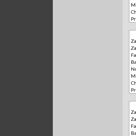
Ma
Ch
Pr
Z
Z
Fa
Ba
N
Ma
Ch
Pr
Z
Z
Fa
Ba