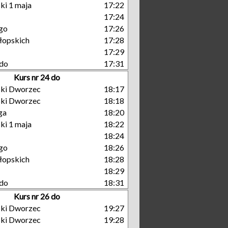
ki 1 maja
17:22
17:24
go
17:26
łopskich
17:28
17:29
do
17:31
Kurs nr 24 do
ski Dworzec
18:17
ski Dworzec
18:18
ga
18:20
ki 1 maja
18:22
18:24
go
18:26
łopskich
18:28
18:29
do
18:31
Kurs nr 26 do
ski Dworzec
19:27
ski Dworzec
19:28