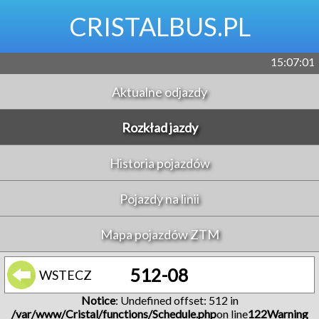
CRISTALBUS.PL
15:07:01
Aktualne odjazdy
Rozkład jazdy
Historia pojazdów
Pojazdy na linii
Mapa pojazdów ZTM
512-08
WSTECZ
Notice
: Undefined offset: 512 in
/var/www/Cristal/functions/Schedule.php
on line
122
Warning