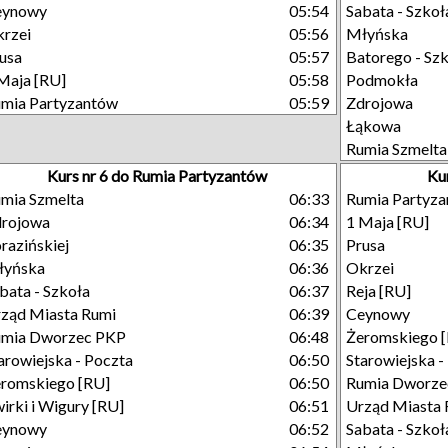
eynowy
05:54
Sabata - Szkoł
rzei
05:56
Młyńska
usa
05:57
Batorego - Sz
Maja [RU]
05:58
Podmokła
mia Partyzantów
05:59
Zdrojowa
Łąkowa
Rumia Szmelta
Kurs nr 6 do Rumia Partyzantów
Ku
mia Szmelta
06:33
Rumia Partyz
drojowa
06:34
1 Maja [RU]
razińskiej
06:35
Prusa
łyńska
06:36
Okrzei
bata - Szkoła
06:37
Reja [RU]
ząd Miasta Rumi
06:39
Ceynowy
umia Dworzec PKP
06:48
Żeromskiego 
arowiejska - Poczta
06:50
Starowiejska -
romskiego [RU]
06:50
Rumia Dworze
irki i Wigury [RU]
06:51
Urząd Miasta 
eynowy
06:52
Sabata - Szkoł