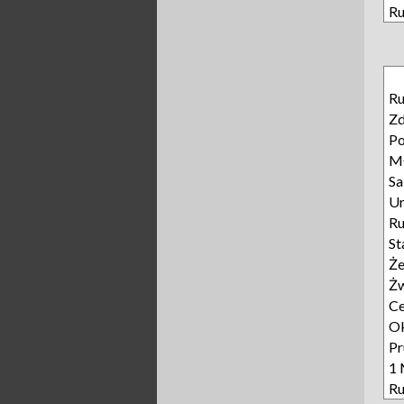
Ru
Ru
Z
Po
M
Sa
Ur
R
St
Że
Żw
C
Ok
Pr
1 
Ru