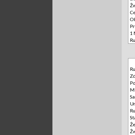
Żw
C
Ok
Pr
1 
Ru
Ru
Z
Po
M
Sa
Ur
R
St
Że
Żw