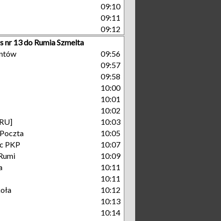
09:10
09:11
09:12
s nr 13 do Rumia Szmelta
antów
09:56
09:57
09:58
10:00
10:01
10:02
[RU]
10:03
 Poczta
10:05
c PKP
10:07
Rumi
10:09
a
10:11
10:11
koła
10:12
10:13
10:14