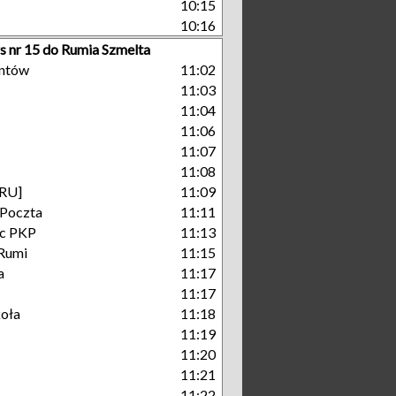
10:15
10:16
s nr 15 do Rumia Szmelta
antów
11:02
11:03
11:04
11:06
11:07
11:08
[RU]
11:09
 Poczta
11:11
c PKP
11:13
Rumi
11:15
a
11:17
11:17
koła
11:18
11:19
11:20
11:21
11:22