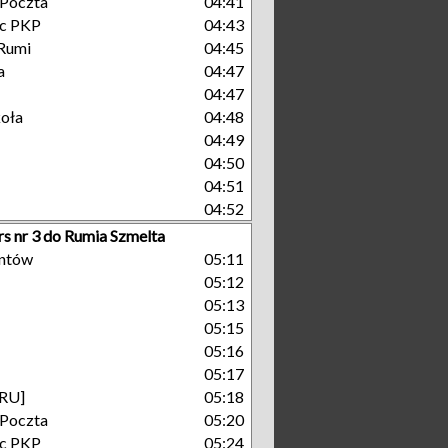
 Poczta
04:41
c PKP
04:43
Rumi
04:45
a
04:47
04:47
koła
04:48
04:49
04:50
04:51
04:52
rs nr 3 do Rumia Szmelta
antów
05:11
05:12
05:13
05:15
05:16
05:17
[RU]
05:18
 Poczta
05:20
c PKP
05:24