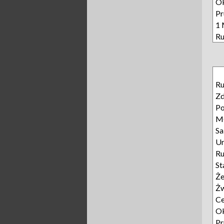
Ok
Pr
1 
Ru
Ru
Z
Po
M
Sa
Ur
R
St
Że
Żw
C
Ok
Pr