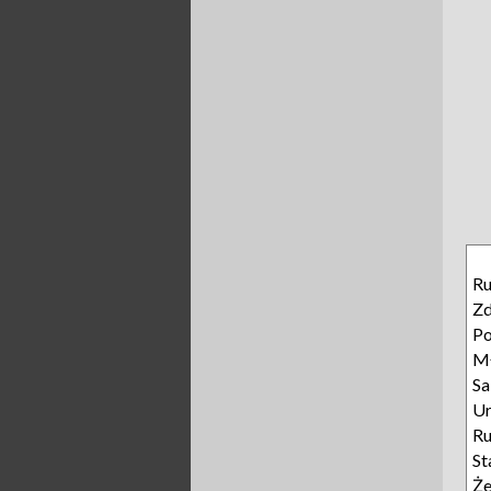
Ru
Z
Po
M
Sa
Ur
R
St
Że