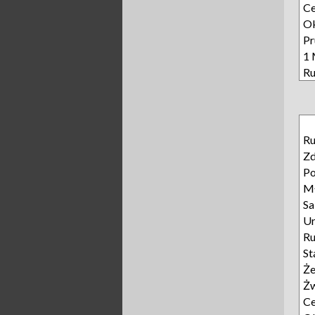
C
Ok
Pr
1 
Ru
Ru
Z
Po
M
Sa
Ur
R
St
Że
Żw
C