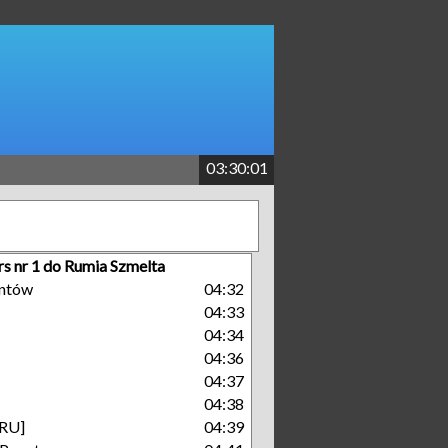
03:30:02
rs nr 1 do Rumia Szmelta
antów
04:32
04:33
04:34
04:36
04:37
04:38
[RU]
04:39