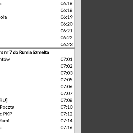
a
06:18
06:18
koła
06:19
06:20
06:21
06:22
06:23
rs nr 7 do Rumia Szmelta
antów
07:01
07:02
07:03
07:05
07:06
07:07
[RU]
07:08
 Poczta
07:10
c PKP
07:12
Rumi
07:14
a
07:16