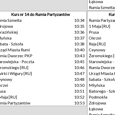
Łąkowa
Rumia Szmelta
Kurs nr 14 do Rumia Partyzantów
Kur
mia Szmelta
10:34
Rumia Partyz
drojowa
10:35
1 Maja [RU]
razińskiej
10:36
Prusa
łyńska
10:37
Okrzei
bata - Szkoła
10:38
Reja [RU]
ząd Miasta Rumi
10:40
Ceynowy
umia Dworzec PKP
10:43
Żeromskiego 
arowiejska - Poczta
10:45
Starowiejska -
romskiego [RU]
10:46
Rumia Dworze
irki i Wigury [RU]
10:47
Urząd Miasta 
eynowy
10:48
Sabata - Szkoł
rzei
10:50
Młyńska
usa
10:51
Batorego - Sz
Maja [RU]
10:52
Podmokła
mia Partyzantów
10:53
Zdrojowa
Łąkowa
Rumia Szmelta