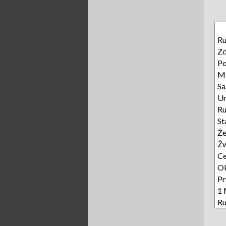
Ru
Z
Po
M
Sa
Ur
R
St
Że
Żw
C
Ok
Pr
1 
Ru