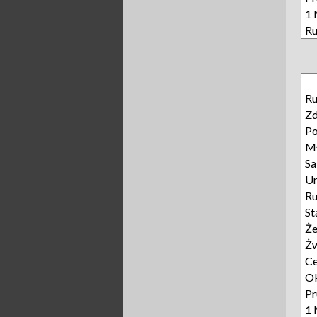
1 
Ru
Ru
Z
Po
M
Sa
Ur
R
St
Że
Żw
C
Ok
Pr
1 