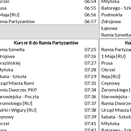
rzei
06:54
Młyńska
usa
06:55
Batorego - Sz
Maja [RU]
06:56
Podmokła
mia Partyzantów
06:57
Zdrojowa
Łąkowa
Rumia Szmelta
Kurs nr 8 do Rumia Partyzantów
Ku
mia Szmelta
07:25
Rumia Partyz
drojowa
07:26
1 Maja [RU]
razińskiej
07:27
Prusa
łyńska
07:28
Okrzei
bata - Szkoła
07:29
Reja [RU]
ząd Miasta Rumi
07:31
Ceynowy
umia Dworzec PKP
07:34
Żeromskiego 
arowiejska - Poczta
07:36
Starowiejska -
romskiego [RU]
07:37
Rumia Dworze
irki i Wigury [RU]
07:38
Urząd Miasta 
eynowy
07:39
Sabata - Szkoł
rzei
07:41
Młyńska
usa
07:42
Batorego - Sz