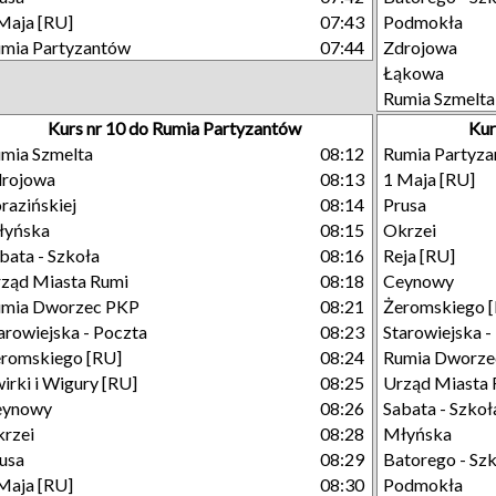
Maja [RU]
07:43
Podmokła
mia Partyzantów
07:44
Zdrojowa
Łąkowa
Rumia Szmelta
Kurs nr 10 do Rumia Partyzantów
Kur
mia Szmelta
08:12
Rumia Partyz
drojowa
08:13
1 Maja [RU]
razińskiej
08:14
Prusa
łyńska
08:15
Okrzei
bata - Szkoła
08:16
Reja [RU]
ząd Miasta Rumi
08:18
Ceynowy
umia Dworzec PKP
08:21
Żeromskiego 
arowiejska - Poczta
08:23
Starowiejska -
romskiego [RU]
08:24
Rumia Dworze
irki i Wigury [RU]
08:25
Urząd Miasta 
eynowy
08:26
Sabata - Szkoł
rzei
08:28
Młyńska
usa
08:29
Batorego - Sz
Maja [RU]
08:30
Podmokła