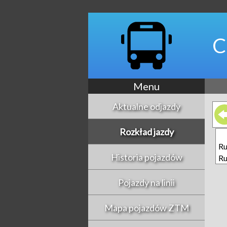
C
Menu
Aktualne odjazdy
Rozkład jazdy
Ru
Historia pojazdów
Ru
Pojazdy na linii
Mapa pojazdów ZTM