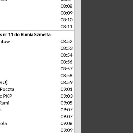
08:08
08:09
08:10
08:11
s nr 11 do Rumia Szmelta
antów
08:52
08:53
08:54
08:56
08:57
08:58
[RU]
08:59
 Poczta
09:01
c PKP
09:03
Rumi
09:05
a
09:07
09:07
koła
09:08
09:09