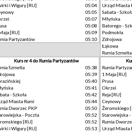
irki i Wigury [RU]
05:04
Urząd Miasta 
eynowy
05:05
Sabata - Szkoł
rzei
05:07
Młyńska
usa
05:08
Batorego - Sz
Maja [RU]
05:09
Podmokła
mia Partyzantów
05:10
Zdrojowa
Łąkowa
Rumia Szmelta
Kurs nr 4 do Rumia Partyzantów
Ku
mia Szmelta
05:38
Rumia Partyz
drojowa
05:39
1 Maja [RU]
razińskiej
05:40
Prusa
łyńska
05:41
Okrzei
bata - Szkoła
05:42
Reja [RU]
ząd Miasta Rumi
05:44
Ceynowy
umia Dworzec PKP
05:50
Żeromskiego 
arowiejska - Poczta
05:52
Starowiejska -
romskiego [RU]
05:52
Rumia Dworze
irki i Wigury [RU]
05:53
Urząd Miasta 