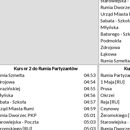
Starowiejska -
Rumia Dworze
Urząd Miasta 
Sabata - Szkoł
Młyńska
Batorego - Sz
Podmokła
Zdrojowa
Łąkowa
Rumia Szmelta
Kurs nr 2 do Rumia Partyzantów
Ku
mia Szmelta
04:53
Rumia Partyz
drojowa
04:54
1 Maja [RU]
razińskiej
04:55
Prusa
łyńska
04:56
Okrzei
bata - Szkoła
04:57
Reja [RU]
ząd Miasta Rumi
04:59
Ceynowy
umia Dworzec PKP
05:01
Żeromskiego 
arowiejska - Poczta
05:03
Starowiejska -
romskiego [RU]
05:03
Rumia Dworze