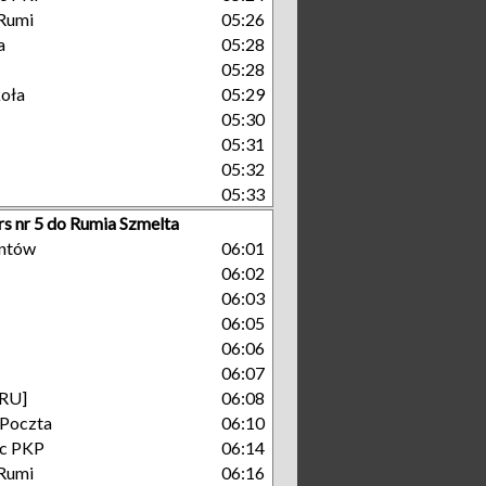
Rumi
05:26
a
05:28
05:28
koła
05:29
05:30
05:31
05:32
05:33
rs nr 5 do Rumia Szmelta
antów
06:01
06:02
06:03
06:05
06:06
06:07
[RU]
06:08
 Poczta
06:10
c PKP
06:14
Rumi
06:16