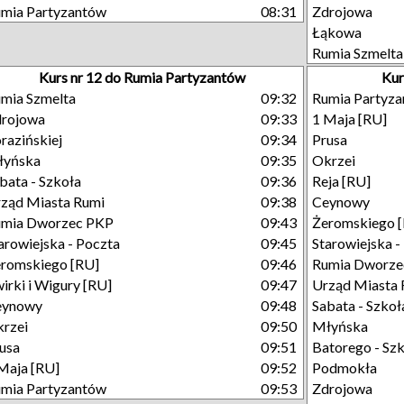
mia Partyzantów
08:31
Zdrojowa
Łąkowa
Rumia Szmelta
Kurs nr 12 do Rumia Partyzantów
Kur
mia Szmelta
09:32
Rumia Partyz
drojowa
09:33
1 Maja [RU]
razińskiej
09:34
Prusa
łyńska
09:35
Okrzei
bata - Szkoła
09:36
Reja [RU]
ząd Miasta Rumi
09:38
Ceynowy
umia Dworzec PKP
09:43
Żeromskiego 
arowiejska - Poczta
09:45
Starowiejska -
romskiego [RU]
09:46
Rumia Dworze
irki i Wigury [RU]
09:47
Urząd Miasta 
eynowy
09:48
Sabata - Szkoł
rzei
09:50
Młyńska
usa
09:51
Batorego - Sz
Maja [RU]
09:52
Podmokła
mia Partyzantów
09:53
Zdrojowa