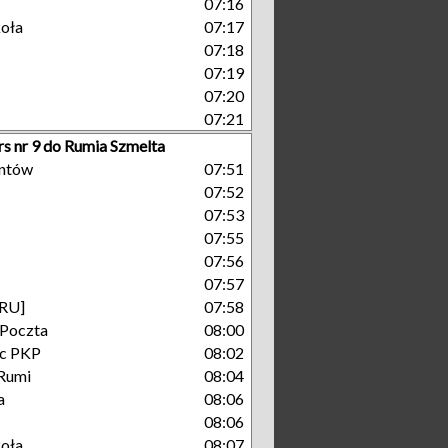
07:16
koła
07:17
07:18
07:19
07:20
07:21
rs nr 9 do Rumia Szmelta
antów
07:51
07:52
07:53
07:55
07:56
07:57
[RU]
07:58
 Poczta
08:00
c PKP
08:02
Rumi
08:04
a
08:06
08:06
koła
08:07