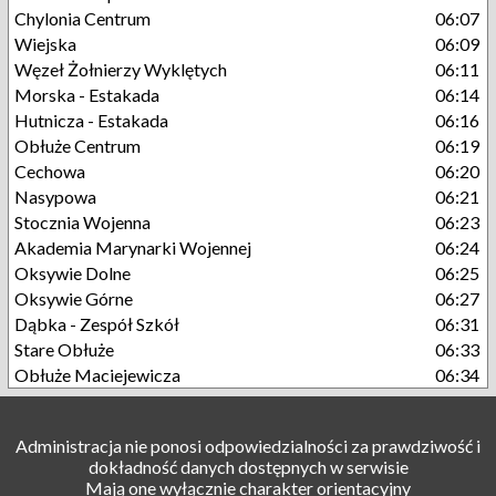
Chylonia Centrum
06:07
Wiejska
06:09
Węzeł Żołnierzy Wyklętych
06:11
Morska - Estakada
06:14
Hutnicza - Estakada
06:16
Obłuże Centrum
06:19
Cechowa
06:20
Nasypowa
06:21
Stocznia Wojenna
06:23
Akademia Marynarki Wojennej
06:24
Oksywie Dolne
06:25
Oksywie Górne
06:27
Dąbka - Zespół Szkół
06:31
Stare Obłuże
06:33
Obłuże Maciejewicza
06:34
Administracja nie ponosi odpowiedzialności za prawdziwość i
dokładność danych dostępnych w serwisie
Mają one wyłącznie charakter orientacyjny