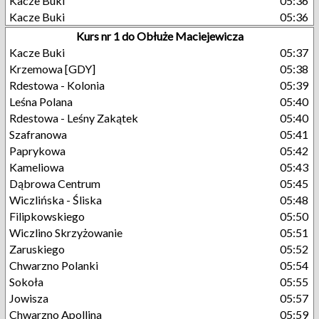
Kacze Buki
05:36
Kacze Buki
05:36
Kurs nr 1 do Obłuże Maciejewicza
Kacze Buki
05:37
Krzemowa [GDY]
05:38
Rdestowa - Kolonia
05:39
Leśna Polana
05:40
Rdestowa - Leśny Zakątek
05:40
Szafranowa
05:41
Paprykowa
05:42
Kameliowa
05:43
Dąbrowa Centrum
05:45
Wiczlińska - Śliska
05:48
Filipkowskiego
05:50
Wiczlino Skrzyżowanie
05:51
Zaruskiego
05:52
Chwarzno Polanki
05:54
Sokoła
05:55
Jowisza
05:57
Chwarzno Apollina
05:59