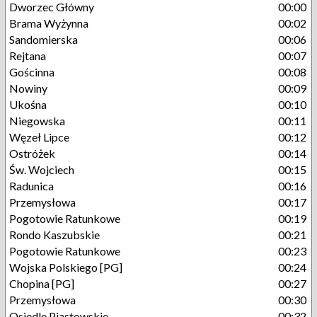
Dworzec Główny
00:00
Brama Wyżynna
00:02
Sandomierska
00:06
Rejtana
00:07
Gościnna
00:08
Nowiny
00:09
Ukośna
00:10
Niegowska
00:11
Węzeł Lipce
00:12
Ostróżek
00:14
Św. Wojciech
00:15
Radunica
00:16
Przemysłowa
00:17
Pogotowie Ratunkowe
00:19
Rondo Kaszubskie
00:21
Pogotowie Ratunkowe
00:23
Wojska Polskiego [PG]
00:24
Chopina [PG]
00:27
Przemysłowa
00:30
Osiedle Piastowskie
00:32