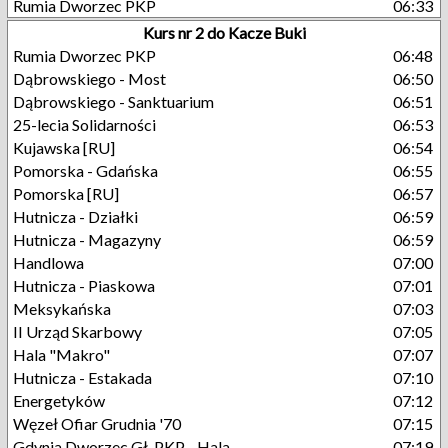
Rumia Dworzec PKP
06:33
Kurs nr 2 do Kacze Buki
Rumia Dworzec PKP
06:48
Dąbrowskiego - Most
06:50
Dąbrowskiego - Sanktuarium
06:51
25-lecia Solidarności
06:53
Kujawska [RU]
06:54
Pomorska - Gdańska
06:55
Pomorska [RU]
06:57
Hutnicza - Działki
06:59
Hutnicza - Magazyny
06:59
Handlowa
07:00
Hutnicza - Piaskowa
07:01
Meksykańska
07:03
II Urząd Skarbowy
07:05
Hala "Makro"
07:07
Hutnicza - Estakada
07:10
Energetyków
07:12
Węzeł Ofiar Grudnia '70
07:15
Gdynia Dworzec Gł. PKP - Hala
07:19