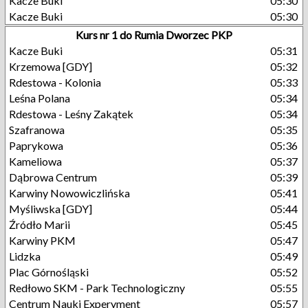
Kacze Buki
05:30
Kacze Buki
05:30
Kurs nr 1 do Rumia Dworzec PKP
Kacze Buki
05:31
Krzemowa [GDY]
05:32
Rdestowa - Kolonia
05:33
Leśna Polana
05:34
Rdestowa - Leśny Zakątek
05:34
Szafranowa
05:35
Paprykowa
05:36
Kameliowa
05:37
Dąbrowa Centrum
05:39
Karwiny Nowowiczlińska
05:41
Myśliwska [GDY]
05:44
Źródło Marii
05:45
Karwiny PKM
05:47
Lidzka
05:49
Plac Górnośląski
05:52
Redłowo SKM - Park Technologiczny
05:55
Centrum Nauki Experyment
05:57