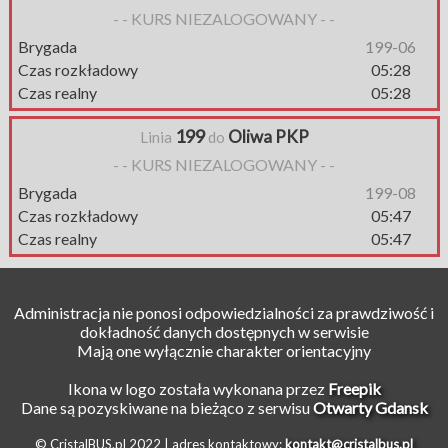
- - KURS NIEZALOGOWANY - -
Brygada
199-06
Czas rozkładowy
05:28
Czas realny
05:28
199
Oliwa PKP
Linia
do
- - KURS NIEZALOGOWANY - -
Brygada
199-08
Czas rozkładowy
05:47
Czas realny
05:47
Administracja nie ponosi odpowiedzialności za prawdziwość i
dokładność danych dostępnych w serwisie
Mają one wyłącznie charakter orientacyjny
Ikona w logo została wykonana przez
Freepik
Dane są pozyskiwane na bieżąco z serwisu
Otwarty Gdansk
© CristalBUS.pl 2022 |
adres kontaktowy:
kontakt@cristalbus.pl