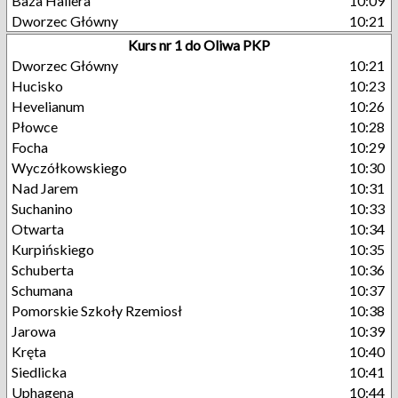
Baza Hallera
10:09
Dworzec Główny
10:21
Kurs nr 1 do Oliwa PKP
Dworzec Główny
10:21
Hucisko
10:23
Hevelianum
10:26
Płowce
10:28
Focha
10:29
Wyczółkowskiego
10:30
Nad Jarem
10:31
Suchanino
10:33
Otwarta
10:34
Kurpińskiego
10:35
Schuberta
10:36
Schumana
10:37
Pomorskie Szkoły Rzemiosł
10:38
Jarowa
10:39
Kręta
10:40
Siedlicka
10:41
Uphagena
10:44