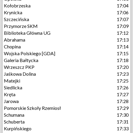
Kołobrzeska
17:04
Krynicka
17:06
Szczecińska
17:07
Przymorze SKM
17:09
Biblioteka Główna UG
17:12
Abrahama
17:13
Chopina
17:14
Wojska Polskiego [GDA]
17:15
Galeria Bałtycka
17:18
Wrzeszcz PKP
17:20
Jaśkowa Dolina
17:23
Matejki
17:25
Siedlicka
17:26
Kręta
17:27
Jarowa
17:28
Pomorskie Szkoły Rzemiosł
17:29
Schumana
17:30
Schuberta
17:31
Kurpińskiego
17:33