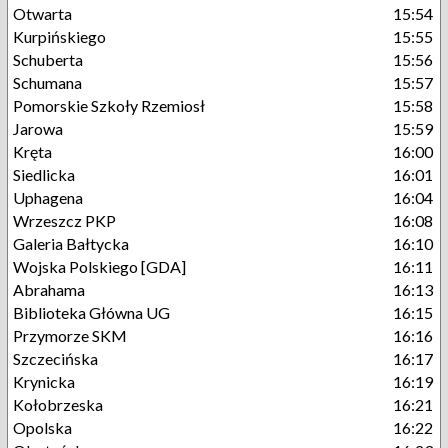
Otwarta
15:54
Kurpińskiego
15:55
Schuberta
15:56
Schumana
15:57
Pomorskie Szkoły Rzemiosł
15:58
Jarowa
15:59
Kręta
16:00
Siedlicka
16:01
Uphagena
16:04
Wrzeszcz PKP
16:08
Galeria Bałtycka
16:10
Wojska Polskiego [GDA]
16:11
Abrahama
16:13
Biblioteka Główna UG
16:15
Przymorze SKM
16:16
Szczecińska
16:17
Krynicka
16:19
Kołobrzeska
16:21
Opolska
16:22