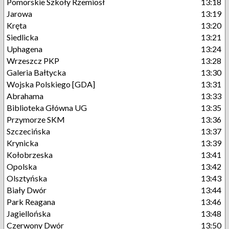
Pomorskie Szkoły Rzemiosł
13:18
Jarowa
13:19
Kręta
13:20
Siedlicka
13:21
Uphagena
13:24
Wrzeszcz PKP
13:28
Galeria Bałtycka
13:30
Wojska Polskiego [GDA]
13:31
Abrahama
13:33
Biblioteka Główna UG
13:35
Przymorze SKM
13:36
Szczecińska
13:37
Krynicka
13:39
Kołobrzeska
13:41
Opolska
13:42
Olsztyńska
13:43
Biały Dwór
13:44
Park Reagana
13:46
Jagiellońska
13:48
Czerwony Dwór
13:50