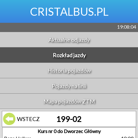
CRISTALBUS.PL
19:08:05
Aktualne odjazdy
Rozkład jazdy
Historia pojazdów
Pojazdy na linii
Mapa pojazdów ZTM
199-02
WSTECZ
Kurs nr 0 do Dworzec Główny