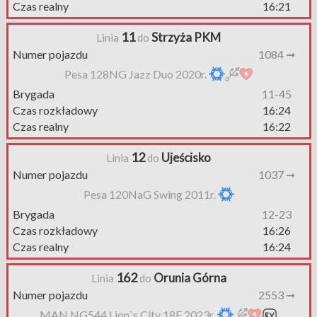
Czas realny
16:21
11
Strzyża PKM
Linia
do
Numer pojazdu
1084 ➞
Pesa 128NG Jazz Duo 2020r.
Brygada
11-45
Czas rozkładowy
16:24
Czas realny
16:22
12
Ujeścisko
Linia
do
Numer pojazdu
1037 ➞
Pesa 120NaG Swing 2011r.
Brygada
12-23
Czas rozkładowy
16:26
Czas realny
16:24
162
Orunia Górna
Linia
do
Numer pojazdu
2553 ➞
MAN NG544 Lion`s City 18E 2023r.