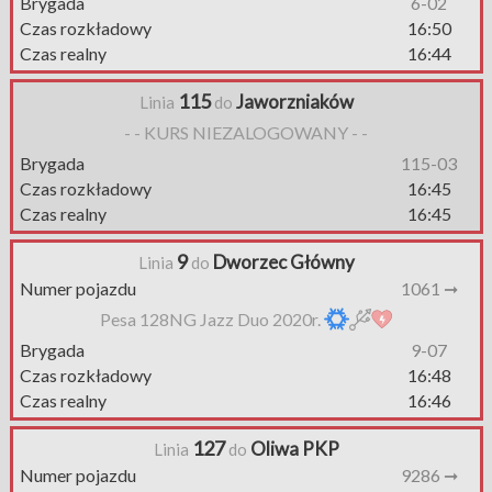
Brygada
6-02
Czas rozkładowy
16:50
Czas realny
16:44
115
Jaworzniaków
Linia
do
- - KURS NIEZALOGOWANY - -
Brygada
115-03
Czas rozkładowy
16:45
Czas realny
16:45
9
Dworzec Główny
Linia
do
Numer pojazdu
1061 ➞
Pesa 128NG Jazz Duo 2020r.
Brygada
9-07
Czas rozkładowy
16:48
Czas realny
16:46
127
Oliwa PKP
Linia
do
Numer pojazdu
9286 ➞