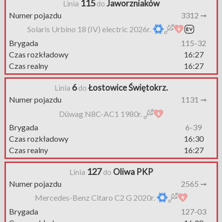
115
Jaworzniaków
Linia
do
Numer pojazdu
3312 ➞
Solaris Urbino 18 (IV) electric 2026r.
Brygada
115-32
Czas rozkładowy
16:27
Czas realny
16:27
6
Łostowice Świętokrz.
Linia
do
Numer pojazdu
1131 ➞
Düwag N8C-AC1 1980r.
Brygada
6-39
Czas rozkładowy
16:30
Czas realny
16:27
127
Oliwa PKP
Linia
do
Numer pojazdu
2565 ➞
Mercedes-Benz Citaro C2 G 2020r.
Brygada
127-03