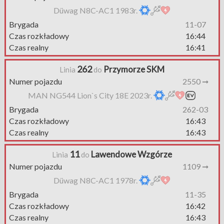
Düwag N8C-AC1 1983r.
Brygada
11-07
Czas rozkładowy
16:44
Czas realny
16:41
262
Przymorze SKM
Linia
do
Numer pojazdu
2550 ➞
MAN NG544 Lion`s City 18E 2023r.
Brygada
262-03
Czas rozkładowy
16:43
Czas realny
16:43
11
Lawendowe Wzgórze
Linia
do
Numer pojazdu
1109 ➞
Düwag N8C-AC1 1978r.
Brygada
11-35
Czas rozkładowy
16:42
Czas realny
16:43