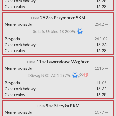
Czas rozkładowy
16:28
Czas realny
16:28
262
Przymorze SKM
Linia
do
Numer pojazdu
2542 ➞
Solaris Urbino 18 2009r.
Brygada
262-02
Czas rozkładowy
16:23
Czas realny
16:28
11
Lawendowe Wzgórze
Linia
do
Numer pojazdu
1115 ➞
Düwag N8C-AC1 1979r.
Brygada
11-05
Czas rozkładowy
16:32
Czas realny
16:28
9
Strzyża PKM
Linia
do
Numer pojazdu
1077 ➞