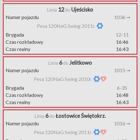
12
Ujeścisko
Linia
do
Numer pojazdu
1036 ➞
Pesa 120NaG Swing 2011r.
Brygada
12-11
Czas rozkładowy
16:46
Czas realny
16:43
6
Jelitkowo
Linia
do
Numer pojazdu
1015 ➞
Pesa 120NaG Swing 2010r.
Brygada
6-35
Czas rozkładowy
16:48
Czas realny
16:43
6
Łostowice Świętokrz.
Linia
do
Numer pojazdu
1016 ➞
Pesa 120NaG Swing 2011r.