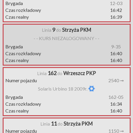
Brygada
12-03
Czas rozkładowy
16:42
Czas realny
16:39
9
Strzyża PKM
Linia
do
- - KURS NIEZALOGOWANY - -
Brygada
9-35
Czas rozkładowy
16:40
Czas realny
16:40
162
Wrzeszcz PKP
Linia
do
Numer pojazdu
2540 ➞
Solaris Urbino 18 2009r.
Brygada
162-05
Czas rozkładowy
16:34
Czas realny
16:40
11
Strzyża PKM
Linia
do
Numer pojazdu
1150 ➞