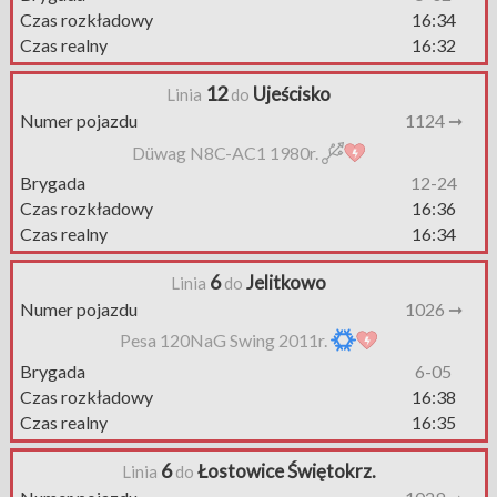
Czas rozkładowy
16:34
Czas realny
16:32
12
Ujeścisko
Linia
do
Numer pojazdu
1124 ➞
Düwag N8C-AC1 1980r.
Brygada
12-24
Czas rozkładowy
16:36
Czas realny
16:34
6
Jelitkowo
Linia
do
Numer pojazdu
1026 ➞
Pesa 120NaG Swing 2011r.
Brygada
6-05
Czas rozkładowy
16:38
Czas realny
16:35
6
Łostowice Świętokrz.
Linia
do