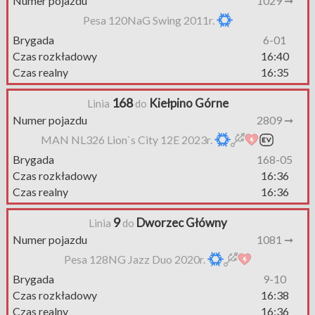
Numer pojazdu
1029 ➞
Pesa 120NaG Swing 2011r.
Brygada
6-01
Czas rozkładowy
16:40
Czas realny
16:35
168
Kiełpino Górne
Linia
do
Numer pojazdu
2809 ➞
MAN NL326 Lion`s City 12E 2023r.
Brygada
168-05
Czas rozkładowy
16:36
Czas realny
16:36
9
Dworzec Główny
Linia
do
Numer pojazdu
1081 ➞
Pesa 128NG Jazz Duo 2020r.
Brygada
9-10
Czas rozkładowy
16:38
Czas realny
16:36