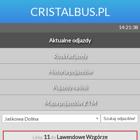
CRISTALBUS.PL
14:21:39
Aktualne odjazdy
Rozkład jazdy
Historia pojazdów
Pojazdy na linii
Mapa pojazdów ZTM
Jaśkowa Dolina
Szukaj odjazdów!
11
Lawendowe Wzgórze
Linia
do