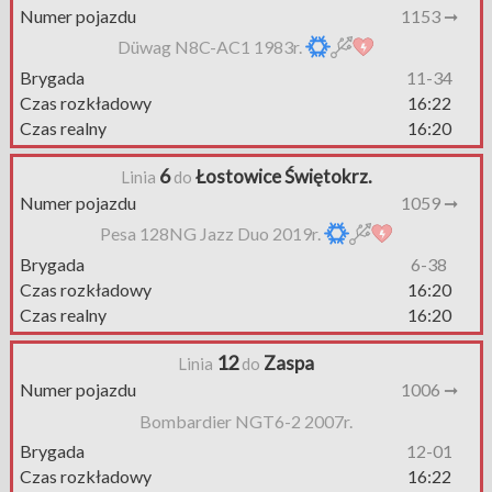
Numer pojazdu
1153 ➞
Düwag N8C-AC1 1983r.
Brygada
11-34
Czas rozkładowy
16:22
Czas realny
16:20
6
Łostowice Świętokrz.
Linia
do
Numer pojazdu
1059 ➞
Pesa 128NG Jazz Duo 2019r.
Brygada
6-38
Czas rozkładowy
16:20
Czas realny
16:20
12
Zaspa
Linia
do
Numer pojazdu
1006 ➞
Bombardier NGT6-2 2007r.
Brygada
12-01
Czas rozkładowy
16:22