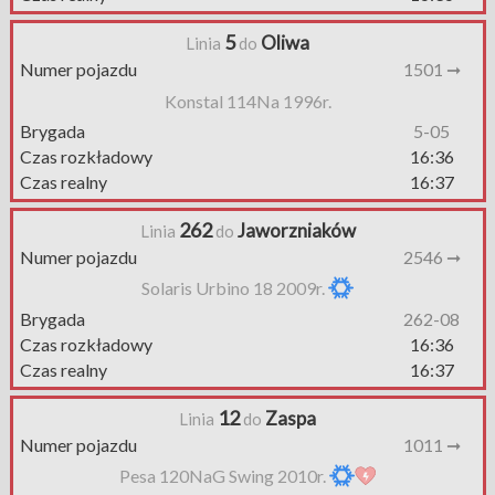
5
Oliwa
Linia
do
Numer pojazdu
1501 ➞
Konstal 114Na 1996r.
Brygada
5-05
Czas rozkładowy
16:36
Czas realny
16:37
262
Jaworzniaków
Linia
do
Numer pojazdu
2546 ➞
Solaris Urbino 18 2009r.
Brygada
262-08
Czas rozkładowy
16:36
Czas realny
16:37
12
Zaspa
Linia
do
Numer pojazdu
1011 ➞
Pesa 120NaG Swing 2010r.