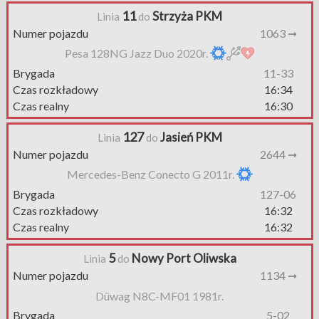
11
Strzyża PKM
Linia
do
Numer pojazdu
1063 ➞
Pesa 128NG Jazz Duo 2020r.
Brygada
11-33
Czas rozkładowy
16:34
Czas realny
16:30
127
Jasień PKM
Linia
do
Numer pojazdu
2644 ➞
Mercedes-Benz Conecto G 2011r.
Brygada
127-06
Czas rozkładowy
16:32
Czas realny
16:32
5
Nowy Port Oliwska
Linia
do
Numer pojazdu
1134 ➞
Düwag N8C-MF01 1981r.
Brygada
5-02