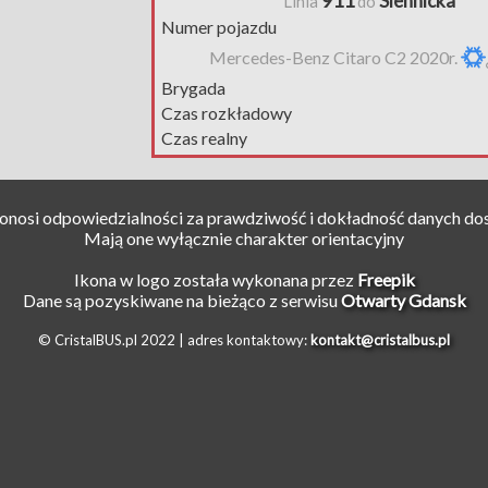
911
Siennicka
Linia
do
Numer pojazdu
Mercedes-Benz Citaro C2 2020r.
Brygada
Czas rozkładowy
Czas realny
ponosi odpowiedzialności za prawdziwość i dokładność danych do
Mają one wyłącznie charakter orientacyjny
Ikona w logo została wykonana przez
Freepik
Dane są pozyskiwane na bieżąco z serwisu
Otwarty Gdansk
© CristalBUS.pl 2022 |
adres kontaktowy:
kontakt@cristalbus.pl