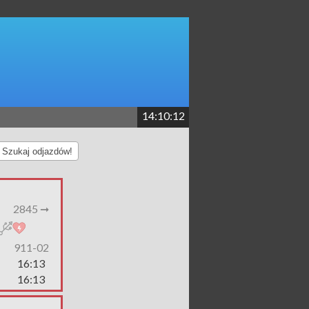
14:10:12
Szukaj odjazdów!
2845 ➞
911-02
16:13
16:13