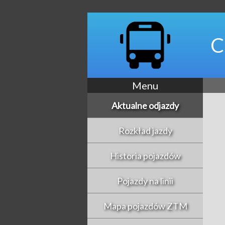
C
Menu
Aktualne odjazdy
Rozkład jazdy
Historia pojazdów
Pojazdy na linii
Mapa pojazdów ZTM