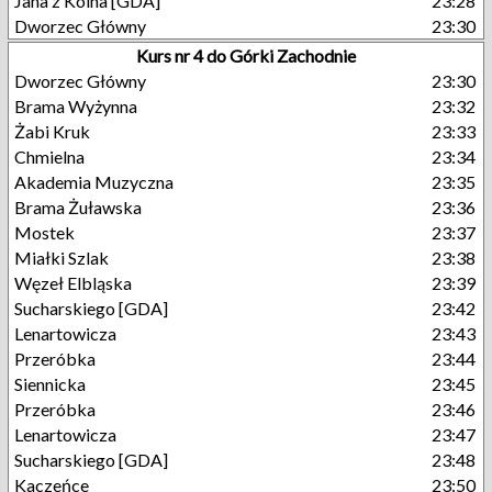
Jana z Kolna [GDA]
23:28
Dworzec Główny
23:30
Kurs nr 4 do Górki Zachodnie
Dworzec Główny
23:30
Brama Wyżynna
23:32
Żabi Kruk
23:33
Chmielna
23:34
Akademia Muzyczna
23:35
Brama Żuławska
23:36
Mostek
23:37
Miałki Szlak
23:38
Węzeł Elbląska
23:39
Sucharskiego [GDA]
23:42
Lenartowicza
23:43
Przeróbka
23:44
Siennicka
23:45
Przeróbka
23:46
Lenartowicza
23:47
Sucharskiego [GDA]
23:48
Kaczeńce
23:50