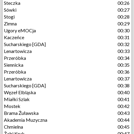
Steczka
00:26
Sówki
00:27
Stogi
00:28
Zimna
00:29
Ugory eMOCja
00:30
Kaczeńce
00:31
Sucharskiego [GDA]
00:32
Lenartowicza
00:33
Przeróbka
00:34
Siennicka
00:35
Przeróbka
00:36
Lenartowicza
00:37
Sucharskiego [GDA]
00:38
Węzeł Elbląska
00:40
Miałki Szlak
00:41
Mostek
00:42
Brama Żuławska
00:43
Akademia Muzyczna
00:44
Chmielna
00:45
Żabi Kruk
00:47