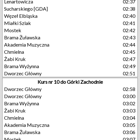
Lenartowicza
02:37
Sucharskiego [GDA]
02:38
Węzeł Elbląska
02:40
Miałki Szlak
02:41
Mostek
02:42
Brama Żuławska
02:43
Akademia Muzyczna
02:44
Chmielna
02:45
Żabi Kruk
02:47
Brama Wyżynna
02:49
Dworzec Główny
02:51
Kurs nr 10 do Górki Zachodnie
Dworzec Główny
02:58
Dworzec Główny
03:00
Brama Wyżynna
03:02
Żabi Kruk
03:03
Chmielna
03:04
Akademia Muzyczna
03:05
Brama Żuławska
03:06
Mostek
03:07