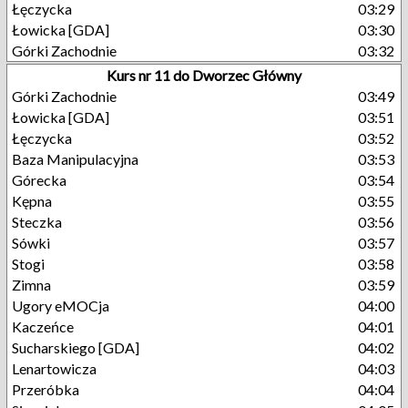
Łęczycka
03:29
Łowicka [GDA]
03:30
Górki Zachodnie
03:32
Kurs nr 11 do Dworzec Główny
Górki Zachodnie
03:49
Łowicka [GDA]
03:51
Łęczycka
03:52
Baza Manipulacyjna
03:53
Górecka
03:54
Kępna
03:55
Steczka
03:56
Sówki
03:57
Stogi
03:58
Zimna
03:59
Ugory eMOCja
04:00
Kaczeńce
04:01
Sucharskiego [GDA]
04:02
Lenartowicza
04:03
Przeróbka
04:04