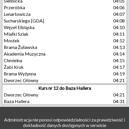
Siennicka
04:05
Przeróbka
04:06
Lenartowicza
04:07
Sucharskiego [GDA]
04:08
Węzeł Elbląska
04:10
Miałki Szlak
04:11
Mostek
04:12
Brama Żuławska
04:13
Akademia Muzyczna
04:14
Chmielna
04:15
Żabi Kruk
04:17
Brama Wyżynna
04:19
Dworzec Główny
04:21
Kurs nr 12 do Baza Hallera
Dworzec Główny
04:21
Baza Hallera
04:31
Administracja nie ponosi odpowiedzialności za prawdziwość i
dokładność danych dostępnych w serwisie