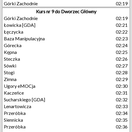
Górki Zachodnie
02:19
Kurs nr 9 do Dworzec Główny
Górki Zachodnie
02:19
Łowicka [GDA]
02:21
Łęczycka
02:22
Baza Manipulacyjna
02:23
Górecka
02:24
Kępna
02:25
Steczka
02:26
Sówki
02:27
Stogi
02:28
Zimna
02:29
Ugory eMOCja
02:30
Kaczeńce
02:31
Sucharskiego [GDA]
02:32
Lenartowicza
02:33
Przeróbka
02:34
Siennicka
02:35
Przeróbka
02:36