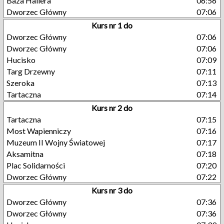
Baza Hallera
06:56
Dworzec Główny
07:06
Kurs nr 1 do
Dworzec Główny
07:06
Dworzec Główny
07:06
Hucisko
07:09
Targ Drzewny
07:11
Szeroka
07:13
Tartaczna
07:14
Kurs nr 2 do
Tartaczna
07:15
Most Wapienniczy
07:16
Muzeum II Wojny Światowej
07:17
Aksamitna
07:18
Plac Solidarności
07:20
Dworzec Główny
07:22
Kurs nr 3 do
Dworzec Główny
07:36
Dworzec Główny
07:36