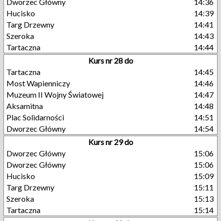
Dworzec Główny
14:36
Hucisko
14:39
Targ Drzewny
14:41
Szeroka
14:43
Tartaczna
14:44
Kurs nr 28 do
Tartaczna
14:45
Most Wapienniczy
14:46
Muzeum II Wojny Światowej
14:47
Aksamitna
14:48
Plac Solidarności
14:51
Dworzec Główny
14:54
Kurs nr 29 do
Dworzec Główny
15:06
Dworzec Główny
15:06
Hucisko
15:09
Targ Drzewny
15:11
Szeroka
15:13
Tartaczna
15:14