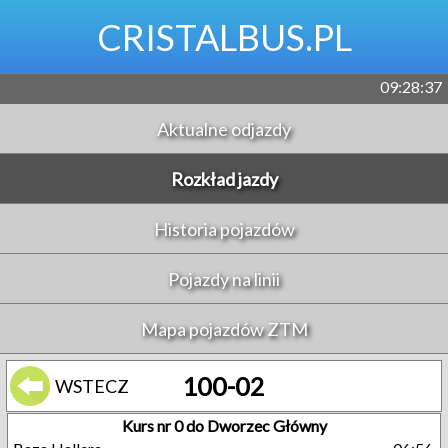
CRISTALBUS.PL
09:28:38
Aktualne odjazdy
Rozkład jazdy
Historia pojazdów
Pojazdy na linii
Mapa pojazdów ZTM
100-02
WSTECZ
Kurs nr 0 do Dworzec Główny