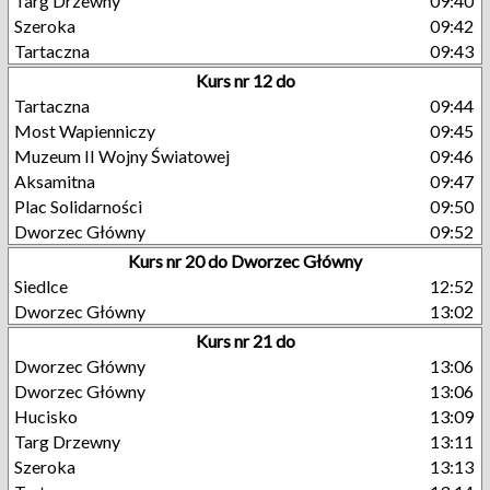
Targ Drzewny
09:40
Szeroka
09:42
Tartaczna
09:43
Kurs nr 12 do
Tartaczna
09:44
Most Wapienniczy
09:45
Muzeum II Wojny Światowej
09:46
Aksamitna
09:47
Plac Solidarności
09:50
Dworzec Główny
09:52
Kurs nr 20 do Dworzec Główny
Siedlce
12:52
Dworzec Główny
13:02
Kurs nr 21 do
Dworzec Główny
13:06
Dworzec Główny
13:06
Hucisko
13:09
Targ Drzewny
13:11
Szeroka
13:13