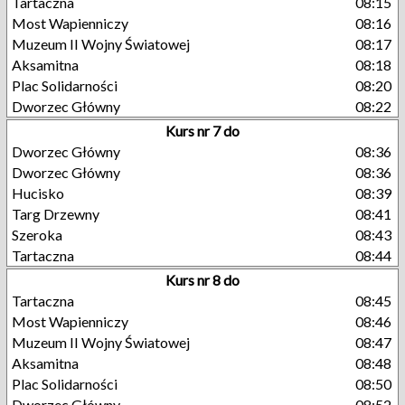
Tartaczna
08:15
Most Wapienniczy
08:16
Muzeum II Wojny Światowej
08:17
Aksamitna
08:18
Plac Solidarności
08:20
Dworzec Główny
08:22
Kurs nr 7 do
Dworzec Główny
08:36
Dworzec Główny
08:36
Hucisko
08:39
Targ Drzewny
08:41
Szeroka
08:43
Tartaczna
08:44
Kurs nr 8 do
Tartaczna
08:45
Most Wapienniczy
08:46
Muzeum II Wojny Światowej
08:47
Aksamitna
08:48
Plac Solidarności
08:50
Dworzec Główny
08:52